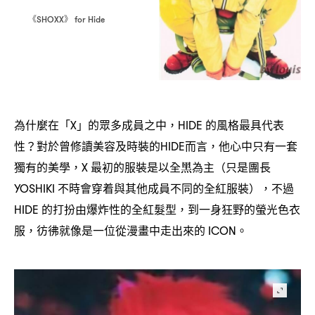
《
》
SHOXX
for Hide
為什麼在「
」的眾多成員之中
的風格最具代表
X
，HIDE
性
對於曾修讀美容及時裝的
而言
他心中只有一套
？
HIDE
，
獨有的美學
最初的服裝是以全黑為主
只是團長
，X
（
不時會穿着與其他成員不同的全紅服裝
不過
YOSHIKI
），
的打扮由爆炸性的全紅髮型
到一身狂野的螢光色衣
HIDE
，
服
彷彿就像是一位從漫畫中走出來的
。
，
ICON