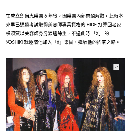
在成立劍齒虎樂團
年後
因樂團內部問題解散
此時本
6
，
，
來早已通過考試取得美容師專業資格的
打算回老家
HIDE
橫須賀以美容師身分渡過餘生
不過此時
「
」
的
，
X
就邀請他加入「
」樂團
延續他的搖滾之路。
YOSHIKI
X
，