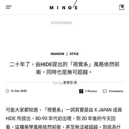
二十年了
由
提出的「視覺系」風格依然前衛
同時也是無可超越。
，
HIDE
，
ADVERTISEMENT
FASHION
|
STYLE
二十年了
由
提出的「視覺系」風格依然前
，
HIDE
衛
同時也是無可超越。
，
Text by
斯蒂芬·郑
13 Dec 2020
7
Photos
Comments
可能大家都知道
「視覺系」一詞其實是由
成員
，
X JAPAN
所提出
年代初出現
到
年後的今天回
HIDE
，80-90
，
20
看
這種美學風格依然前衛
甚至無法被超越。到底為什
，
，