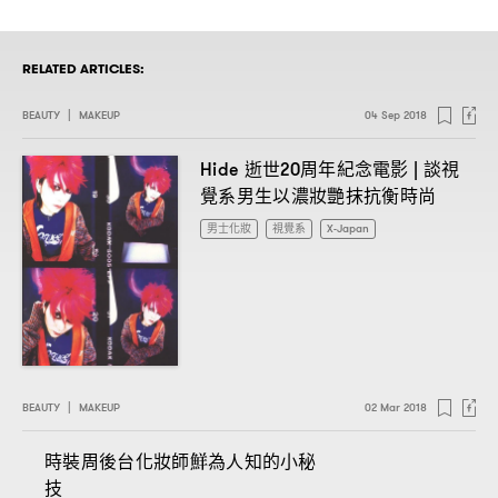
RELATED ARTICLES:
BEAUTY
|
MAKEUP
04 Sep 2018
逝世
周年紀念電影
談視
Hide
20
|
覺系男生以濃妝艷抹抗衡時尚
男士化妝
視覺系
X-Japan
BEAUTY
|
MAKEUP
02 Mar 2018
時裝周後台化妝師鮮為人知的小秘
技