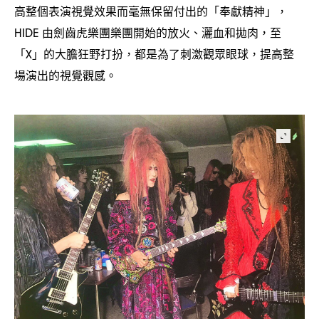
高整個表演視覺效果而毫無保留付出的「奉獻精神」
，
由劍齒虎樂團樂團開始的放火、灑血和拋肉
至
HIDE
，
「
」的大膽狂野打扮
都是為了刺激觀眾眼球
提高整
X
，
，
場演出的視覺觀感。