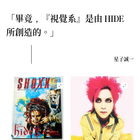
「畢竟
『視覺系』是由
，
HIDE
所創造的。」
星子誠一