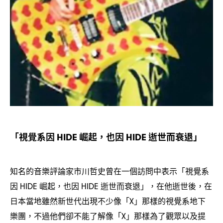
「視覺系因
崛起
也因
逝世而衰退」
HIDE
，
HIDE
知名的音樂評論家市川哲史曾在一個訪問中表示「視覺系
因
崛起
也因
逝世而衰退」
在他逝世後
在
HIDE
，
HIDE
，
，
日本當地雖然新世代出現不少像「
」那樣的視覺系地下
X
樂團
不過他們卻不能了解像「
」那樣為了觀眾以及提
，
X