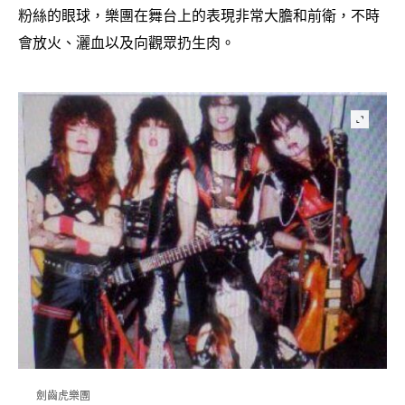
粉絲的眼球
樂團在舞台上的表現非常大膽和前衛
不時
，
，
會放火、灑血以及向觀眾扔生肉。
劍齒虎樂團