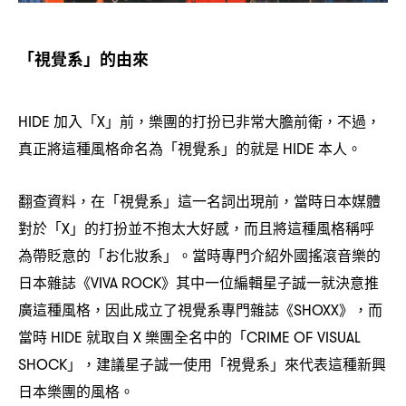
「視覺系」的由來
加入「
」前
樂團的打扮已非常大膽前衛
不過
HIDE
X
，
，
，
真正將這種風格命名為「視覺系」的就是
本人。
HIDE
翻查資料
在「視覺系」這一名詞出現前
當時日本媒體
，
，
對於「
」的打扮並不抱太大好感
而且將這種風格稱呼
X
，
為帶貶意的「
化妝系」。當時專門介紹外國搖滾音樂的
お
日本雜誌《
》其中一位編輯星子誠一就決意推
VIVA ROCK
廣這種風格
因此成立了視覺系專門雜誌《
》
而
，
SHOXX
，
當時
就取自
樂團全名中的「
HIDE
X
CRIME OF VISUAL
」
建議星子誠一使用「視覺系」來代表這種新興
SHOCK
，
日本樂團的風格。