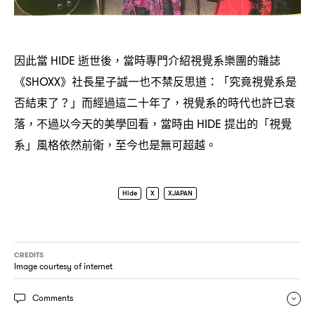
因此當
逝世後
當時專門介紹視覺系樂團的雜誌
HIDE
，
《
》社長星子誠一也不禁反思道
「究竟視覺系是
SHOXX
：
否結束了
」而經過這二十年了
視覺系的時代也許已衰
？
，
落
不過以今天的美學回看
當時由
提出的「視覺
，
，
HIDE
系」風格依然前衛
至今也是無可超越。
，
Hide
X
XJAPAN
CREDITS
Image courtesy of internet
Comments