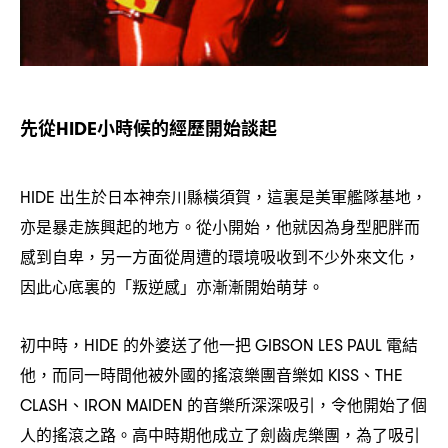
先從
小時候的經歷開始談起
HIDE
出生於日本神奈川縣橫須賀
這裏是美軍艦隊基地
HIDE
，
，
亦是暴走族興起的地方。從小開始
他就因為身型肥胖而
，
感到自卑
另一方面從周遭的環境吸收到不少外來文化
，
，
因此心底裏的「叛逆感」亦漸漸開始萌芽。
初中時
的外婆送了他一把
電結
，HIDE
GIBSON LES PAUL
他
而同一時間他被外國的搖滾樂團音樂如
、
，
KISS
THE
、
的音樂所深深吸引
令他開始了個
CLASH
IRON MAIDEN
，
人的搖滾之路。高中時期他成立了劍齒虎樂團
為了吸引
，