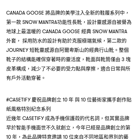
將品牌的美學注入全新的鞋履系列中
CANADA GOOSE
，
第一款
功能性長靴
設計靈感源自被譽為
SNOW MANTRA
，
地球上最温暖的
經典
CANADA GOOSE
SNOW MANTRA
外套
採用防水的設計有助於克服極端氣候
第二款的
，
，
短靴靈感源自阿爾卑斯山的經典行山靴。整個
JOURNEY
靴子的結構能確保穿著時的靈活度
靴面與靴筒僅由
塊
，
3
皮革構成
減少了不必要的受力點與摩擦
適合日常與所
，
，
有戶外活動穿著。
慶祝品牌創立
年
與
位藝術家攜手創作貼
#CASETIFY
10
10
紙風格特別紀念系列
近幾年
成為手機保護殻的代名詞
但其實品牌
CASETIFY
，
早於智能手機面世不久就創立
今年已經是品牌創立的第
，
年
為此品牌特意邀請
位來自不同地區和界別的藝
10
，
10