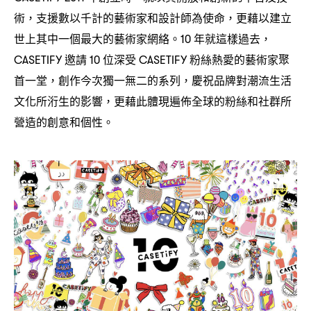
術
支援數以千計的藝術家和設計師為使命
更藉以建立
，
，
世上其中一個最大的藝術家網絡。
年就這樣過去
10
，
邀請
位深受
粉絲熱愛的藝術家聚
CASETIFY
10
CASETIFY
首一堂
創作今次獨一無二的系列
慶祝品牌對潮流生活
，
，
文化所洐生的影響
更藉此體現遍佈全球的粉絲和社群所
，
營造的創意和個性。