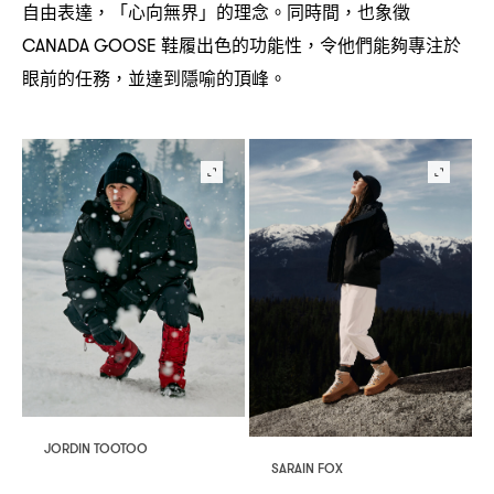
自由表達
「心向無界」的理念。同時間
也象徵
，
，
鞋履出色的功能性
令他們能夠專注於
CANADA GOOSE
，
眼前的任務
並達到隱喻的頂峰。
，
JORDIN TOOTOO
SARAIN FOX