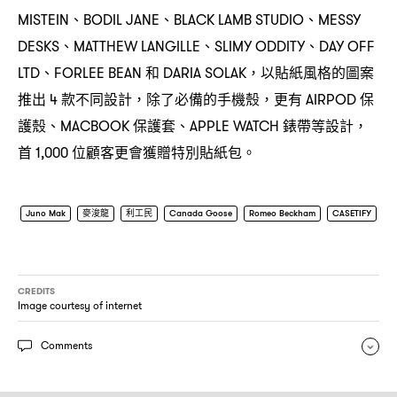
、
、
、
MISTEIN
BODIL JANE
BLACK LAMB STUDIO
MESSY
、
、
、
DESKS
MATTHEW LANGILLE
SLIMY ODDITY
DAY OFF
、
和
以貼紙風格的圖案
LTD
FORLEE BEAN
DARIA SOLAK，
推出
款不同設計
除了必備的手機殼
更有
保
4
，
，
AIRPOD
護殼、
保護套、
錶帶等設計
MACBOOK
APPLE WATCH
，
首
位顧客更會獲贈特別貼紙包。
1,000
Juno Mak
麥浚龍
利工民
Canada Goose
Romeo Beckham
CASETIFY
CREDITS
Image courtesy of internet
Comments