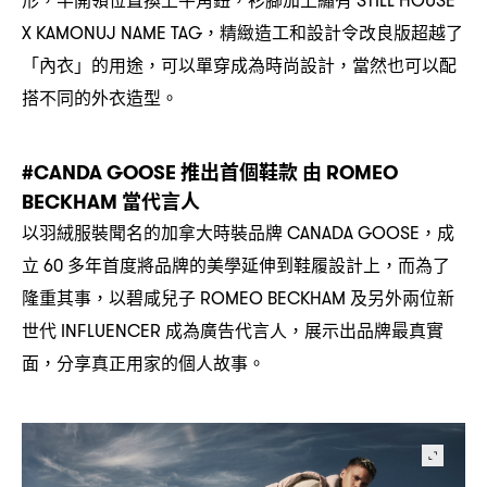
，
，
STILL HOUSE
精緻造工和設計令改良版超越了
X KAMONUJ NAME TAG，
「內衣」的用途
可以單穿成為時尚設計
當然也可以配
，
，
搭不同的外衣造型。
推出首個鞋款
由
#CANDA GOOSE
ROMEO
當代言人
BECKHAM
以羽絨服裝聞名的加拿大時裝品牌
成
CANADA GOOSE，
立
多年首度將品牌的美學延伸到鞋履設計上
而為了
60
，
隆重其事
以碧咸兒子
及另外兩位新
，
ROMEO BECKHAM
世代
成為廣告代言人
展示出品牌最真實
INFLUENCER
，
面
分享真正用家的個人故事。
，