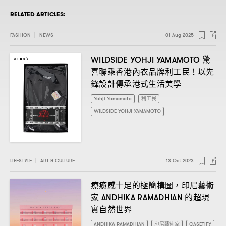
RELATED ARTICLES:
FASHION
|
NEWS
01 Aug 2025
驚
WILDSIDE YOHJI YAMAMOTO
喜聯乘香港內衣品牌利工民
以先
！
鋒設計傳承港式生活美學
Yohji Yamamoto
利工民
WILDSIDE YOHJI YAMAMOTO
LIFESTYLE
|
ART & CULTURE
13 Oct 2023
療癒感十足的極簡構圖
印尼藝術
，
家
的超現
ANDHIKA RAMADHIAN
實自然世界
ANDHIKA RAMADHIAN
印尼藝術家
CASETIFY