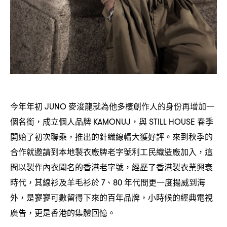
今年年初
麥浚龍就為他多棲創作人的身份再增加一
JUNO
個名銜
成立個人品牌
與
春季
，
KAMONUJ，
STILL HOUSE
開始了初次聯乘
推出的針織線帽大獲好評。來到秋季的
，
合作就邀請到本地製衣廠牌老字號利工⺠織造廠加入
這
，
間以製作內衣聞名的香港老字號
經歷了香港製衣業興衰
，
時代
其線衫及羊毛衫於
、
年代間更一度揚威到海
，
7
80
外
是寥寥可數留得下來的百年品牌
小時候的經典電視
，
，
廣告
更是香港的集體回憶。
，