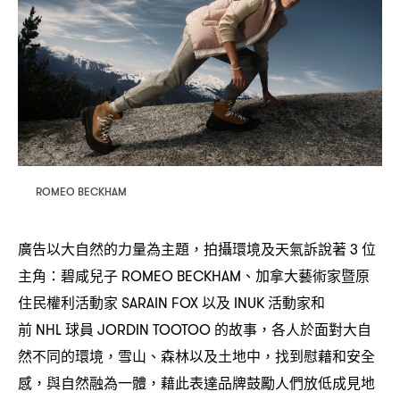
ROMEO BECKHAM
廣告以大自然的力量為主題
拍攝環境及天氣訴說著
位
，
3
主角
碧咸兒子
、加拿大藝術家暨原
：
ROMEO BECKHAM
住民權利活動家
以及
活動家和
SARAIN FOX
INUK
前
球員
的故事
各人於面對大自
NHL
JORDIN TOOTOO
，
然不同的環境
雪山、森林以及土地中
找到慰藉和安全
，
，
感
與自然融為一體
藉此表達品牌鼓勵人們放低成見地
，
，