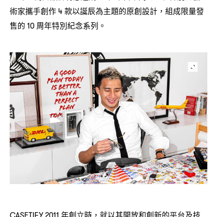
術家攜手創作
款以誕辰為主題的原創設計
組成限量發
4
，
售的
周年特別紀念系列。
10
年創立時
就以其開放和創新的平台及技
CASETIFY 2011
，