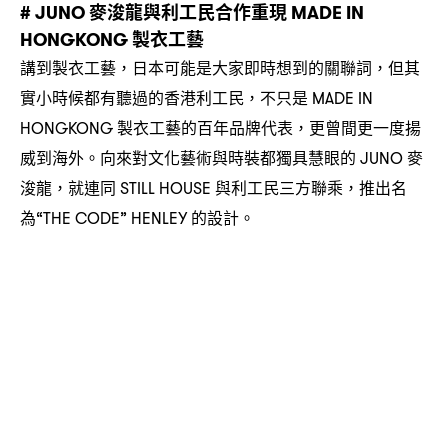
麥浚龍與利工民合作重現
# JUNO
MADE IN
製衣工藝
HONGKONG
講到製衣工藝
日本可能是大家即時想到的關聯詞
但其
，
，
實小時候都有聽過的香港利工民
不只是
，
MADE IN
製衣工藝的百年品牌代表
更曾間更一度揚
HONGKONG
，
威到海外。向來對文化藝術與時裝都獨具慧眼的
麥
JUNO
浚龍
就連同
與利工⺠三方聯乘
推出名
，
STILL HOUSE
，
為
的設計。
“THE CODE” HENLEY