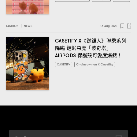
FASHION
|
NEWS
16 Aug 2023
《鏈鋸人》聯乘系列
CASETIFY X
降臨
鏈鋸惡魔「波奇塔」
保護殼可愛度爆錶
AIRPODS
！
CASETIFY
Chainsawman X Casetify