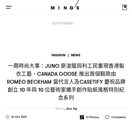
一周時尚大事
麥浚龍與利工民重現香港製衣工藝、
推
：JUNO
CANADA GOOSE
ADVERTISEMENT
FASHION
|
NEWS
一周時尚大事
麥浚龍與利工民重現香港製
：JUNO
衣工藝、
推出首個鞋款由
CANADA GOOSE
當代言人及
慶祝品牌
ROMEO BECKHAM
CASETIFY
創立
年與
位藝術家攜手創作貼紙風格特別紀
10
10
念系列
Text by
Alex Ng
10 Oct 2021
12
Photos
Comments