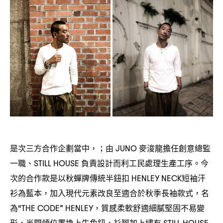
是次三方合作企劃當中
由
麥浚龍擔任創意總監
，；
JUNO
一職、
負責設計而利工⺠處理生產工序。今
STILL HOUSE
次的合作款是以秋蟬牌傳統半鈕扣
短袖汗
HENLEY NECK
衫為藍本
加入現代元素改良至適合於秋季⻑袖款式
名
，
，
為
質感柔軟舒適細膩堅固不易變
“THE CODE” HENLEY，
形
半開領位置換上牛角鈕
衫腳加上繡有