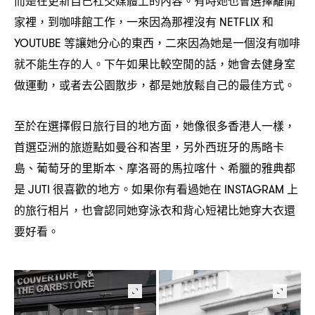
而是在更新自己社交媒體上的內容。有時她也會選擇離開
家裡
到咖啡館工作
一來因為那裡沒有
和
，
，
NETFLIX
等讓她分心的東西
二來因為她是一個沒有咖啡
YOUTUBE
，
就不能生存的人。下午如果比較空閒的話
她會去健身室
，
做運動
或者去公園散步
都是她放鬆自己的最佳方式。
，
，
至於在選擇假日旅行目的地方面
她像很多香港人一樣
，
，
首選亞洲的旅遊點如曼谷和峇里
另外西班牙的馬略卡
，
島、葡萄牙的里斯本、摩洛哥的馬拉喀什、希臘的雅典都
是
很喜歡的地方。如果你有看過她在
上
JUTI
INSTAGRAM
的旅行相片
也會認同她穿泳衣和背心短裙比她穿大衣還
，
要好看。