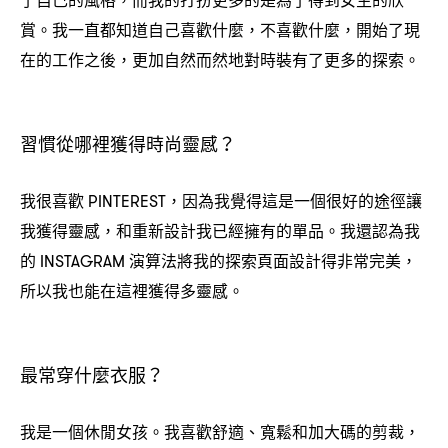
，
賞。我一直都知道自己喜歡什麼
不喜歡什麼
開始了現
，
，
在的工作之後
更加自然而然地對時裝有了更多的探索。
，
習慣從哪裡獲得時尚靈感
？
我很喜歡
因為我覺得這是一個很好的途徑讓
PINTEREST，
我獲得靈感
和重新設計我已經擁有的單品。我還認為我
，
的
演算法將我的探索頁面設計得非常完美
INSTAGRAM
，
所以我也能在這裡獲得多靈感。
最常穿什麼衣服
？
我是一個休閒女孩。我喜歡舒適、寬鬆和加大碼的剪裁
，