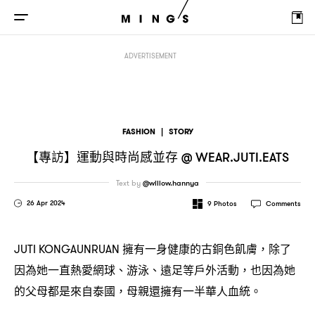
【專訪】運動與時尚感並存
@ WEAR.JUTI.EATS
ADVERTISEMENT
FASHION
|
STORY
【專訪】運動與時尚感並存
@ WEAR.JUTI.EATS
Text by
@willow.hannya
26 Apr 2024
9
Photos
Comments
擁有一身健康的古銅色飢膚
除了
JUTI KONGAUNRUAN
，
因為她一直熱愛網球、游泳、遠足等戶外活動
也因為她
，
的父母都是來自泰國
母親還擁有一半華人血統。
，