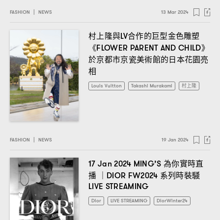
FASHION
|
NEWS
13 Mar 2024
村上隆與
合作的巨型金色雕塑
LV
《
》
FLOWER PARENT AND CHILD
於京都市京瓷美術館的日本花園亮
相
Louis Vuitton
Takashi Murakami
村上隆
FASHION
|
NEWS
19 Jan 2024
為你實時直
17 Jan 2024 MING’S
播
系列時裝騷
｜DIOR FW2024
LIVE STREAMING
Dior
LIVE STREAMING
DiorWinter24