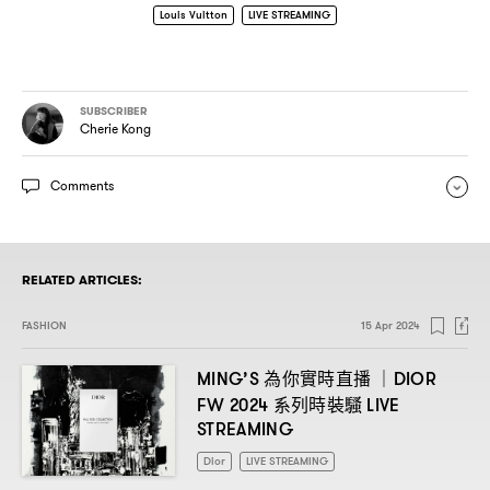
Louis Vuitton
LIVE STREAMING
SUBSCRIBER
Cherie Kong
Comments
RELATED ARTICLES:
FASHION
15 Apr 2024
為你實時直播
MING’S
｜DIOR
系列時裝騷
FW 2024
LIVE
STREAMING
Dior
LIVE STREAMING