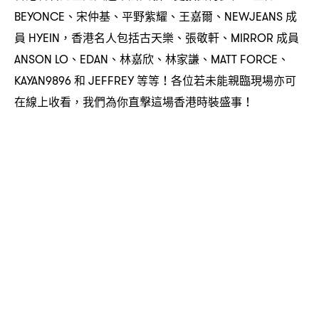
、宋仲基、平野紫耀、王嘉爾、
成
BEYONCE
NEWJEANS
員
香港名人包括古天樂、張敬軒、
成員
HYEIN，
MIRROR
、
、林嘉欣、林家謙、
、
ANSON LO
EDAN
MATT FORCE
和
等等
各位若未能親臨現場亦可
KAYAN9896
JEFFREY
！
在線上收看
我們為你直撃這場香港時裝盛事
，
！