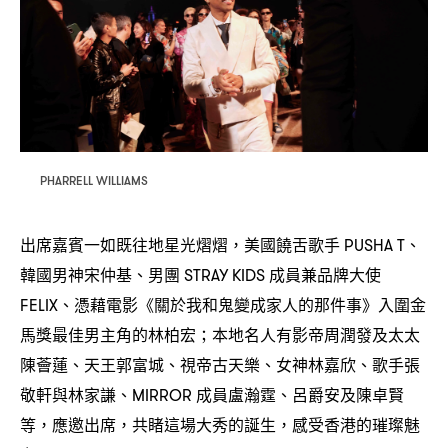
PHARRELL WILLIAMS
出席嘉賓一如既往地星光熠熠
美國饒舌歌手
、
，
PUSHA T
韓國男神宋仲基、男團
成員兼品牌大使
STRAY KIDS
、憑藉電影《關於我和鬼變成家人的那件事》入圍金
FELIX
馬獎最佳男主角的林柏宏
本地名人有影帝周潤發及太太
；
陳薈蓮、天王郭富城、視帝古天樂、女神林嘉欣、歌手張
敬軒與林家謙、
成員盧瀚霆、呂爵安及陳卓賢
MIRROR
等
應邀出席
共睹這場大秀的誕生
感受香港的璀璨魅
，
，
，