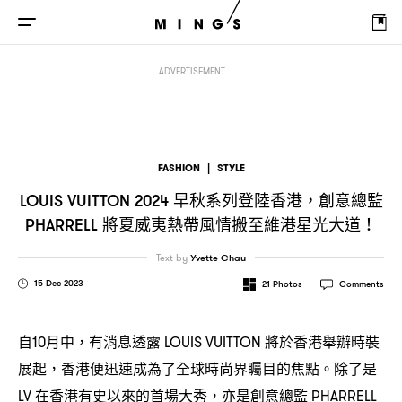
早秋系列登陸香港
創意總監
將夏威夷熱帶風
LOUIS VUITTON 2024
，
PHARRELL
ADVERTISEMENT
FASHION
|
STYLE
早秋系列登陸香港
創意總監
LOUIS VUITTON 2024
，
將夏威夷熱帶風情搬至維港星光大道
PHARRELL
！
Text by
Yvette Chau
15 Dec 2023
21
Photos
Comments
自
月中
有消息透露
將於香港舉辦時裝
10
，
LOUIS VUITTON
展起
香港便迅速成為了全球時尚界矚目的焦點。除了是
，
在香港有史以來的首場大秀
亦是創意總監
LV
，
PHARRELL