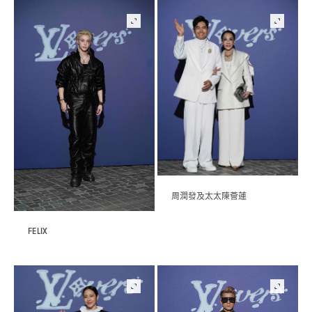
周潤發及太太陳薈蓮
FELIX