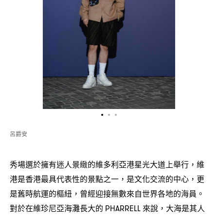
呂爵安
秀場選於擁有迷人景緻的維多利亞港星光大道上舉行
維
，
港是香港最具代表性的景點之一
是文化交流的中心
更
，
，
是舊時航運的樞紐
曾經迎接無數來自世界各地的海員。
，
對於在維珍尼亞海灘長大的
來說
大海是其人
PHARRELL
，