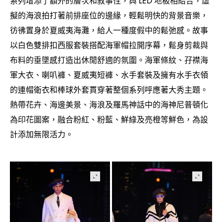
，
LED
，
擬的海浪拍打著前排座位的邊緣
輕鬆明快的背景音樂
，
，
彷彿置身於夏威夷海灘
給人一種度假中的鬆弛感。故事
，
以白色雙排扣西服套裝搭配海軍帽拉開序幕
鬆身剪裁與
，
布料的垂墜感打造出休閒舒適的氛圍。海軍條紋、孖襟海
軍大衣、喇叭褲、夏威夷短褲、水手套裝及擁有水手衣領
的連帽衛衣和棒球外套貫穿著整個系列呼應著大秀主題。
熱帶花卉、海邊美景、海浪及羅馬神話中的海神尼普頓化
為印花圖案
融合粉紅、粉藍、鮮綠及亮橙等鮮色
為設
，
，
計添加無限活力。