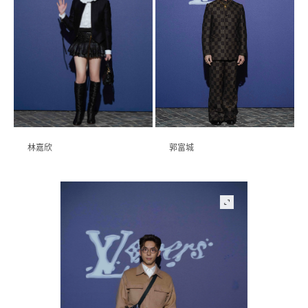
林嘉欣
郭富城