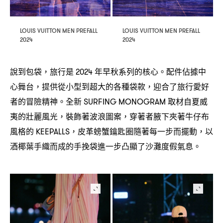
LOUIS VUITTON MEN PREFALL
LOUIS VUITTON MEN PREFALL
2024
2024
說到包袋
旅行是
年早秋系列的核心。配件佔據中
，
2024
心舞台
提供從小型到超大的各種袋款
迎合了旅行愛好
，
，
者的冒險精神。全新
取材自夏威
SURFING MONOGRAM
夷的壯麗風光
裝飾著波浪圖案
穿著者腋下夾著牛仔布
，
，
風格的
皮革螃蟹鑰匙圈隨著每一步而擺動
以
KEEPALLS，
，
酒椰葉手織而成的手挽袋進一步凸顯了沙灘度假氣息。