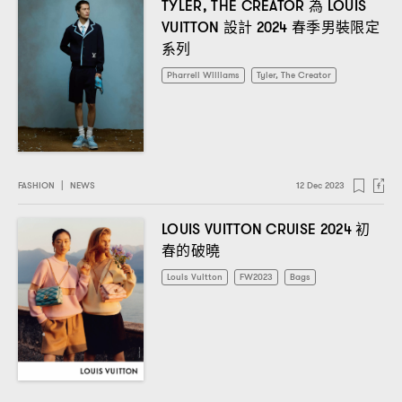
為
TYLER, THE CREATOR
LOUIS
設計
春季男裝限定
VUITTON
2024
系列
Pharrell Williams
Tyler, The Creator
FASHION
|
NEWS
12 Dec 2023
初
LOUIS VUITTON CRUISE 2024
春的破曉
Louis Vuitton
FW2023
Bags