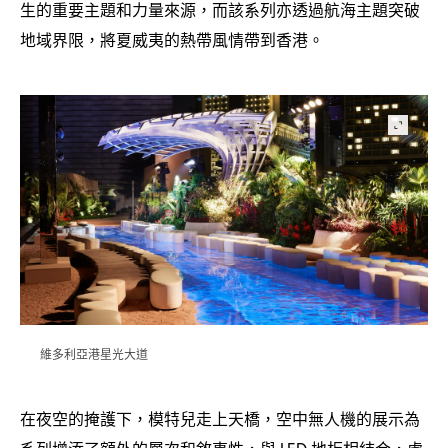
生的重要主題和力量來源
而該系列亦透過航海主題突破
，
地域界限
將夏威夷的熱帶風情帶到香港。
，
維多利亞港星光大道
在夜空的掩護下
模特兒走上天橋
空中無人機的展示為
，
，
系列增添了額外的層次和敘事性
與
地板相結合
虛