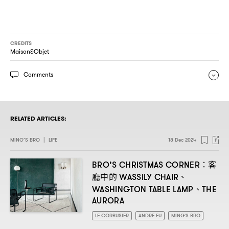
CREDITS
Maison&Objet
Comments
RELATED ARTICLES:
MING’S BRO
|
LIFE
18 Dec 2024
客
BRO’S CHRISTMAS CORNER：
廳中的
、
WASSILY CHAIR
、
WASHINGTON TABLE LAMP
THE
AURORA
LE CORBUSIER
ANDRE FU
MING'S BRO