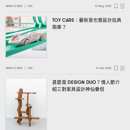
MING’S BRO
|
LIFE
12 May 2025
藝術家也曾設計玩具
TOY CARS：
跑車
？
MING’S BRO
|
LIFE
14 Feb 2025
甚麼是
情人節介
DESIGN DUO？
紹三對家具設計神仙眷侶