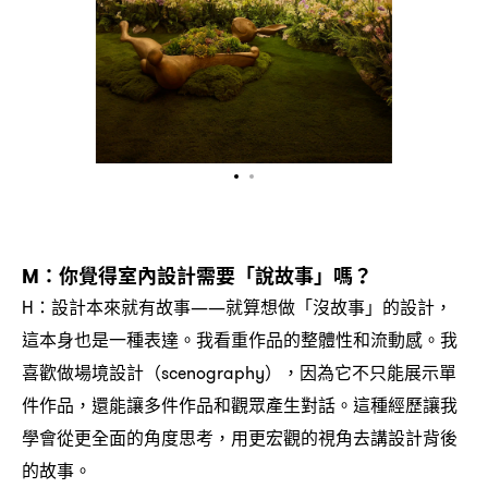
你覺得室內設計需要「說故事」嗎
M：
？
設計本來就有故事
就算想做「沒故事」的設計
H：
——
，
這本身也是一種表達。我看重作品的整體性和流動感。我
喜歡做場境設計
因為它不只能展示單
（scenography），
件作品
還能讓多件作品和觀眾產生對話。這種經歷讓我
，
學會從更全面的角度思考
用更宏觀的視角去講設計背後
，
的故事。