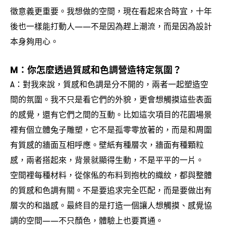
徵意義更重要。我想做的空間
現在看起來合時宜
十年
，
，
後也一樣能打動人
不是因為趕上潮流
而是因為設計
——
，
本身夠用心。
你怎麼透過質感和色調營造特定氛圍
M：
？
對我來說
質感和色調是分不開的
兩者一起塑造空
A：
，
，
間的氛圍。我不只是看它們的外貌
更會想觸摸這些表面
，
的感覺
還有它們之間的互動。比如這次項目的花園場景
，
裡有個立體兔子雕塑
它不是孤零零放著的
而是和周圍
，
，
有質感的牆面互相呼應。壁紙有種層次
牆面有種顆粒
，
感
兩者搭起來
背景就顯得生動
不是平平的一片。
，
，
，
空間裡每種材料
從傢俬的布料到抱枕的織紋
都與整體
，
，
的質感和色調有關。不是要追求完全匹配
而是要做出有
，
層次的和諧感。最終目的是打造一個讓人想觸摸、感覺協
調的空間
不只顏色
體驗上也要貫通。
——
，