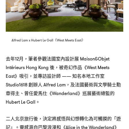
《
》
Alfred Lam x Hubert Le Gall
West Meets East
去年
月
筆者參觀法國室內設計展
12
，
Maison&Objet
後
被奇幻作品《
Intérieurs Hong Kong
，
West Meets
》吸引
並專訪設計師
知名本地工作室
East
，
——
創辦人
及法國藝術與文學騎士勳
Studio1618
Alfred Lam，
章得主、曾任愛馬仕《
》巡展藝術總監的
Wanderland
。
Hubert Le Gall
二人北京旅行後
決定將感悟與幻想轉化為可觸摸的「遊
，
記」。靈感源自巴黎浪漫和《
》
Alice in the Wonderland