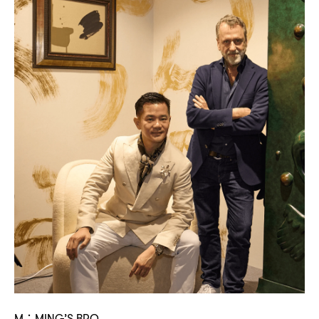
M：MING’S BRO