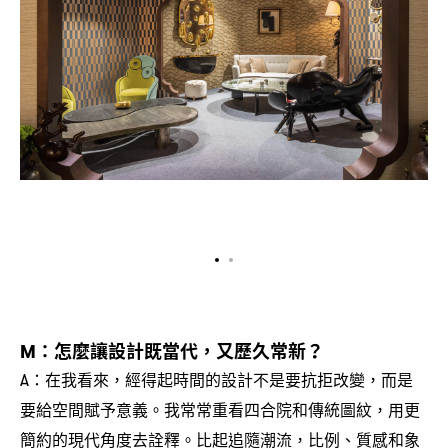
怎麼讓設計既當代
又歷久常新
M：
，
？
在我看來
經得起時間的設計不是要抗拒改變
而是
A：
，
，
要給空間賦予意義。我常常重看四合院和傳統圖紋
用更
，
簡約的現代角度去詮釋。比起追隨潮流
比例、質感和象
，