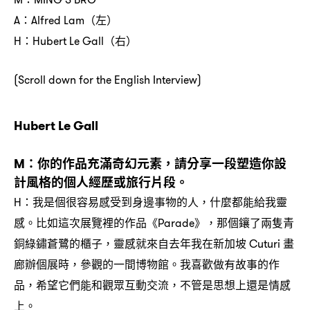
左
A：Alfred Lam（
）
右
H：Hubert Le Gall（
）
(Scroll down for the English Interview)
Hubert Le Gall
你的作品充滿奇幻元素
請分享一段塑造你設
M：
，
計風格的個人經歷或旅行片段。
我是個很容易感受到身邊事物的人
什麼都能給我靈
H：
，
感。比如這次展覽裡的作品《
》
那個鑲了兩隻青
Parade
，
銅綠鏽蒼鷺的櫃子
靈感就來自去年我在新加坡
畫
，
Cuturi
廊辦個展時
參觀的一間博物館。我喜歡做有故事的作
，
品
希望它們能和觀眾互動交流
不管是思想上還是情感
，
，
上。