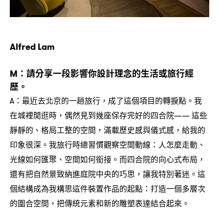
Alfred Lam
請分享一段影響你設計理念的生活或旅行經
M：
歷。
最近去北京的一趟旅行
成了這個項目的轉捩點。我
A：
，
在城裡閒逛時
偶然見到幾座保存完好的四合院
這些
，
——
靜靜的、格局工整的空間
滿載歷史感與儀式感
給我的
，
，
印象很深。我旅行時總習慣觀察空間動線
人怎麼走動、
：
光線如何匯聚、空間如何銜接。而四合院的向心式布局
，
還有把自然景致納進庭院中央的巧思
讓我特別著迷。這
，
個結構成為我構思這件裝置作品的起點
打造一個多層次
：
的圍合空間
把傳統元素和新的雕塑表達結合起來。
，