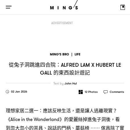
從兔子洞跳進四合院
的東西設計遊記
：Alfred Lam x Hubert Le Gall
ADVERTISEMENT
MING’S BRO
|
LIFE
從兔子洞跳進四合院
：ALFRED LAM X HUBERT LE
的東西設計遊記
GALL
Text by
John Hui
02 Jan 2026
12
Photos
Comments
理想家居二選一
應該反映生活
還是讓人逃離現實
：
，
？
《
》的愛麗絲掉進兔子洞後
看
Alice in the Wonderland
，
到忽大忽小的茶具、說話的門柄、蘑菇椅
傢具除了實
⋯⋯