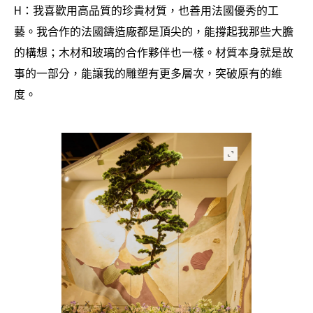
我喜歡用高品質的珍貴材質
也善用法國優秀的工
H：
，
藝。我合作的法國鑄造廠都是頂尖的
能撐起我那些大膽
，
的構想
木材和玻璃的合作夥伴也一樣。材質本身就是故
；
事的一部分
能讓我的雕塑有更多層次
突破原有的維
，
，
度。