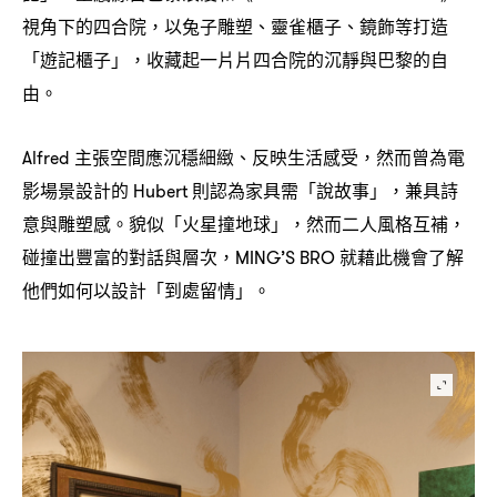
視角下的四合院
以兔子雕塑、靈雀櫃子、鏡飾等打造
，
「遊記櫃子」
收藏起一片片四合院的沉靜與巴黎的自
，
由。
主張空間應沉穩細緻、反映生活感受
然而曾為電
Alfred
，
影場景設計的
則認為家具需「說故事」
兼具詩
Hubert
，
意與雕塑感。貌似「火星撞地球」
然而二人風格互補
，
，
碰撞出豐富的對話與層次
就藉此機會了解
，MING’S BRO
他們如何以設計「到處留情」。