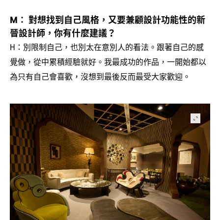
對想找到自己風格
又要兼顧設計功能性的新
M：
，
晉設計師
你有什麼建議
，
？
別限制自己
也別太在意別人的看法。跟著自己的感
H：
，
覺做
從中累積經驗就好。我最成功的作品
一開始都以
，
，
為只有自己會喜歡
沒想到最後反而最受大家歡迎。
，