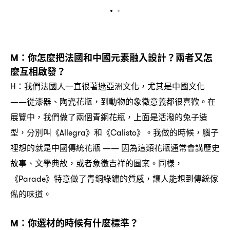
你怎麼把法國和中國元素融入設計
兩者又怎
M：
？
麼互相啟發
？
我們法國人一直很著迷亞洲文化
尤其是中國文化
H：
，
從漆器、陶瓷花瓶
到動物的象徵意義都很喜歡。在
——
，
展覽中
我們做了兩個青銅花瓶
上面是活潑的兔子造
，
，
型
分別叫《
》和《
》。我做的時候
腦子
，
Allegra
Calisto
，
裡想的就是中國傳統花瓶
因為這類花瓶通常會講歷史
——
故事、文學典故
或者象徵吉祥的圖案。同樣
，
，
《
》特意做了青銅綠鏽的質感
讓人能想到傳統傢
Parade
，
俬的味道。
你選材的時候有什麼標準
M：
？