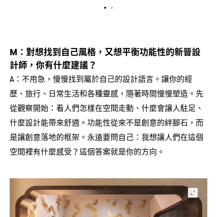
對想找到自己風格
又想平衡功能性的新晉設
M：
，
計師
你有什麼建議
，
？
不用急
慢慢找到屬於自己的設計語言。讓你的經
A：
，
歷、旅行、日常生活和各種靈感
隨著時間慢慢塑造。先
，
從觀察開始
看人們怎樣在空間走動、什麼會讓人駐足、
：
什麼設計能帶來舒適。功能性從來不是創意的絆腳石
而
，
是讓創意落地的框架。永遠要問自己
我想讓人們在這個
：
空間裡有什麼感受
這個答案就是你的方向。
？