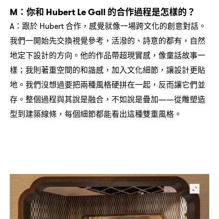
你和
的合作過程是怎樣的
M：
Hubert Le Gall
？
跟於
合作
感覺就像一場跨文化的創意對話。
A：
Hubert
，
我們一開始先交換視覺參考
活潑的、詩意的都有
自然
，
，
地定下設計的方向。他的作品帶超現實感
像童話故事一
，
樣
我則著重空間的和諧感
加入文化細節
讓設計更貼
；
，
，
地。我們沒想過要把兩種風格硬拼在一起
反而讓它們並
，
存。整個過程與其說是融合
不如說是疊加
從雕塑造
，
——
型到建築線條
每個細節都能看出這種雙重風格。
，