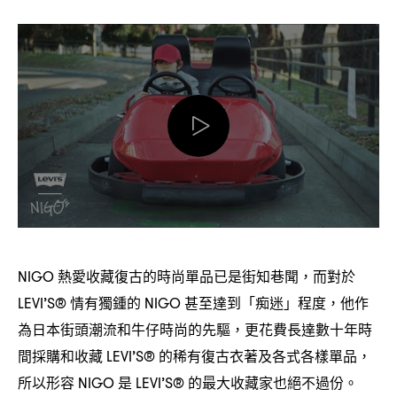
熱愛收藏復古的時尚單品已是街知巷聞
而對於
NIGO
，
情有獨鍾的
甚至達到「痴迷」程度
他作
LEVI’S®
NIGO
，
為日本街頭潮流和牛仔時尚的先驅
更花費長達數十年時
，
間採購和收藏
的稀有復古衣著及各式各樣單品
LEVI’S®
，
所以形容
是
的最大收藏家也絕不過份。
NIGO
LEVI’S®