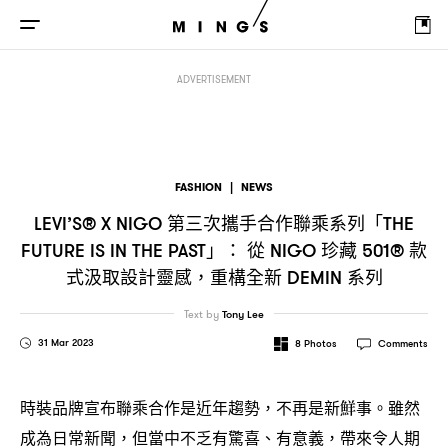
第三次攜手合作聯乘系列「
」
從
LEVI’S® X NIGO
THE FUTURE IS IN THE PAST
：
N
ADVERTISEMENT
FASHION
|
NEWS
第三次攜手合作聯乘系列「
LEVI’S® X NIGO
THE
」
從
珍藏
款
FUTURE IS IN THE PAST
：
NIGO
501®
式汲取設計靈感
重構全新
系列
，
DEMIN
Text by
Tony Lee
31 Mar 2023
8
Photos
Comments
時裝品牌宣布聯乘合作是近年趨勢
不再是新鮮事。雖然
，
成為日常新聞
但當中不乏有驚喜、有意義
帶來令人期
，
，