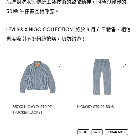
品牌對洗水等傳統工藝技術的致敬精神
同時與經典的
，
牛仔褲互相呼應。
501®
將於
月
日發售
相信
LEVI’S® X NIGO COLLECTION
4
6
，
再度吸引不少粉絲搶購
切勿錯過
，
！
557XX HICKORY STRIPE
HICKORY STRIPE 501®
TRUCKER JACKET
NIGO
levi's
HUMAN MADE