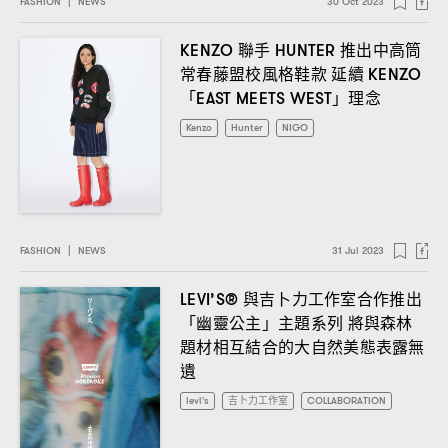
FASHION
|
NEWS
30 Oct 2023
聯手
推出中高筒
KENZO
HUNTER
常春藤盟校風格鞋款
延續
KENZO
「
」理念
EAST MEETS WEST
Kenzo
Hunter
NIGO
FASHION
|
NEWS
31 Jul 2023
與吉卜力工作室合作推出
LEVI’S®
「幽靈公主」主題系列
將與森林
題材相互結合的大自然美態表露無
遺
levi's
吉卜力工作室
COLLABORATION