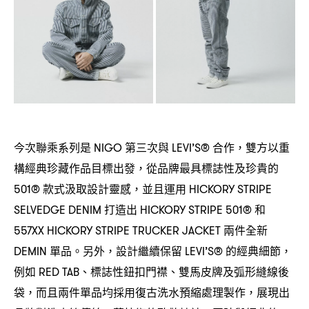
今次聯乘系列是
第三次與
合作
雙方以重
NIGO
LEVI’S®
，
構經典珍藏作品目標出發
從品牌最具標誌性及珍貴的
，
款式汲取設計靈感
並且運用
501®
，
HICKORY STRIPE
打造出
和
SELVEDGE DENIM
HICKORY STRIPE 501®
兩件全新
557XX HICKORY STRIPE TRUCKER JACKET
單品。另外
設計繼續保留
的經典細節
DEMIN
，
LEVI’S®
，
例如
、標誌性鈕扣門襟、雙馬皮牌及弧形縫線後
RED TAB
袋
而且兩件單品均採用復古洗水預縮處理製作
展現出
，
，