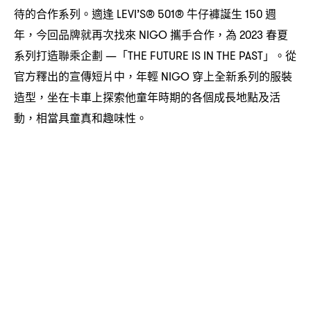
待的合作系列。適逢
牛仔褲誕生
週
LEVI’S® 501®
150
年
今回品牌就再次找來
攜手合作
為
春夏
，
NIGO
，
2023
系列打造聯乘企劃
「
」。從
—
THE FUTURE IS IN THE PAST
官方釋出的宣傳短片中
年輕
穿上全新系列的服裝
，
NIGO
造型
坐在卡車上探索他童年時期的各個成長地點及活
，
動
相當具童真和趣味性。
，