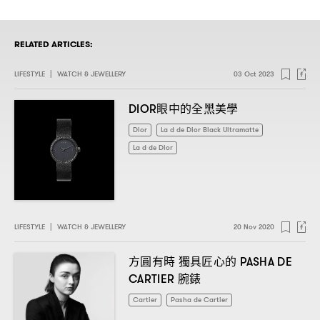
RELATED ARTICLES:
LIFESTYLE
|
WATCH & JEWELLERY
03 Oct 2023
眼中的全黑美學
DIOR
Dior
La d de Dior Black Ultramatte
La d de Dior
LIFESTYLE
|
WATCH & JEWELLERY
20 Nov 2020
方圓有時
獨具匠心的
PASHA DE
腕錶
CARTIER
Cartier
Pasha de Cartier