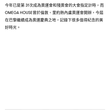
今年已是第
次成為奧運會和殘奧會的大會指定計時
而
31
，
曾於倫敦、里約熱內盧奧運會開辦
今屆
OMEGA HOUSE
，
在巴黎繼續成為奧運慶典之地
記錄下很多值得紀念的美
，
好時光。