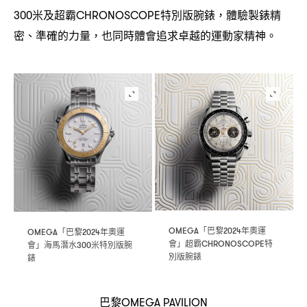
米及超霸
特別版腕錶
體驗製錶精
300
CHRONOSCOPE
，
密、準確的力量
也同時體會追求卓越的運動家精神。
，
「巴黎
年奧運
OMEGA
2024
「巴黎
年奧運
OMEGA
2024
會」超霸
特
CHRONOSCOPE
會」海馬潛水
米特別版腕
300
別版腕錶
錶
巴黎
OMEGA PAVILION