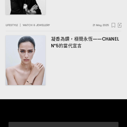
LIFESTYLE
|
WATCH & JEWELLERY
21 May 2025
凝香為鑽
極簡永恆
，
——CHANEL
的當代宣言
N°5