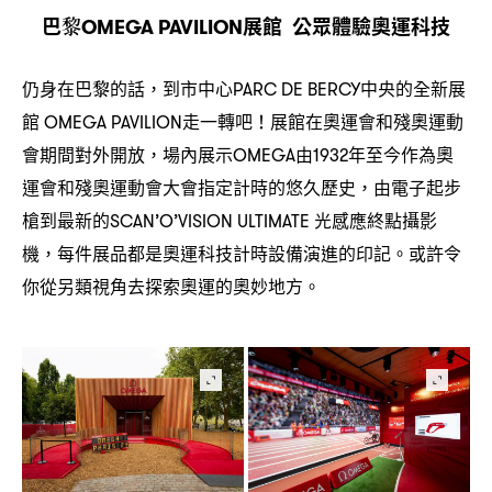
巴黎
展館
公眾體驗奧運科技
OMEGA PAVILION
仍身在巴黎的話
到市中心
中央的全新展
，
PARC DE BERCY
館
走一轉吧
展館在奧運會和殘奧運動
OMEGA PAVILION
！
會期間對外開放
場內展示
由
年至今作為奧
，
OMEGA
1932
運會和殘奧運動會大會指定計時的悠久歷史
由電子起步
，
槍到最新的
光感應終點攝影
SCAN’O’VISION ULTIMATE
機
每件展品都是奧運科技計時設備演進的印記。或許令
，
你從另類視角去探索奧運的奧妙地方。