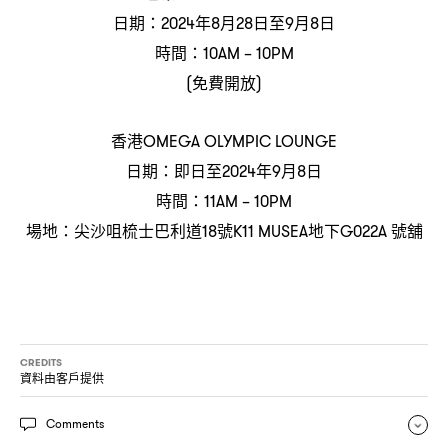
日期
年
月
日至
月
日
：2024
8
28
9
8
時間
：10AM – 10PM
免費開放
(
)
香港
OMEGA OLYMPIC LOUNGE
日期
即日至
年
月
日
：
2024
9
8
時間
：11AM – 10PM
場地
尖沙咀梳士巴利道
號
地下
號舖
：
18
K11 MUSEA
G022A
CREDITS
資料由客戶提供
Comments