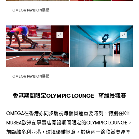
展館
OMEGA PAVILION
展館
OMEGA PAVILION
香港期間限定
望維景觀賽
OLYMPIC LOUNGE
在香港亦同步慶祝每個奧運重要時刻
特別在
OMEGA
，
K11
歐米茄專賣店開設期間限定的
MUSEA
OLYMPIC LOUNGE，
前臨維多利亞港
環境優雅愜意
於店內一邊欣賞奧運歷
，
，