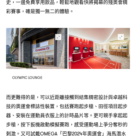
史
一邊免費享用飲品
輕鬆地觀看快將揭幕的殘奧會精
，
，
彩賽事
確是獨一無二的體驗。
，
OLYMPIC LOUNGE
而更難得的是
可以近距離接觸到結集精密設計與卓越科
，
技的奧運會標誌性裝置
包括賽跑起步槍、田徑項目起步
，
器、安裝在運動員衣服上的計時晶片等。更可親手拿起起
步槍
按下扳機啟動模擬賽跑
感受運動場上爭分奪秒的
，
，
刺激。又可試戴
「巴黎
年奧運會」海馬潛水
OMEGA
2024