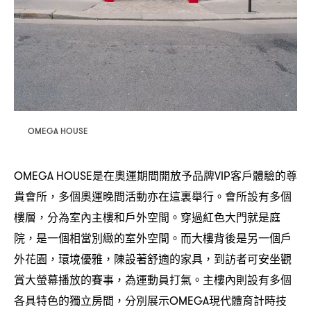
OMEGA HOUSE
是在奧運期間開放予品牌
客戶體驗的尊
OMEGA HOUSE
VIP
貴會所
多個奧運晚間活動亦在這裏舉行。會所設有多個
，
樓層
分為室內主樓和戶外空間。穿過紅色大門就是庭
，
院
是一個相當別緻的室外空間。而大樓背後是另一個戶
，
外花園
環境優雅
陳設著舒適的家具
到訪者可安坐觀
，
，
，
賞大螢幕播放的賽事
為運動員打氣。主樓內則設有多個
，
各具特色的獨立房間
分別展示
現代體育計時技
，
OMEGA