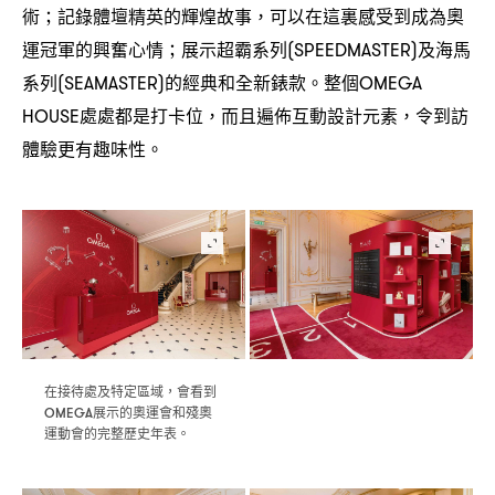
術
記錄體壇精英的輝煌故事
可以在這裏感受到成為奧
；
，
運冠軍的興奮心情
展示超霸系列
及海馬
；
(SPEEDMASTER)
系列
的經典和全新錶款。整個
(SEAMASTER)
OMEGA
處處都是打卡位
而且遍佈互動設計元素
令到訪
HOUSE
，
，
體驗更有趣味性。
在接待處及特定區域
會看到
，
展示的奧運會和殘奧
OMEGA
運動會的完整歷史年表。