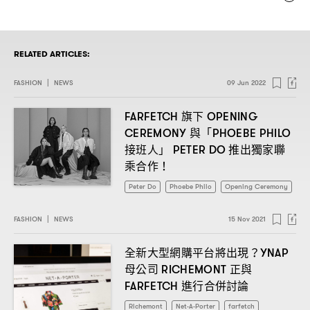
RELATED ARTICLES:
FASHION
|
NEWS
09 Jun 2022
旗下
FARFETCH
OPENING
與「
CEREMONY
PHOEBE PHILO
接班人」
推出獨家聯
PETER DO
乘合作
！
Peter Do
Phoebe Philo
Opening Ceremony
FASHION
|
NEWS
15 Nov 2021
全新大型網購平台將出現
？YNAP
母公司
正與
RICHEMONT
進行合併討論
FARFETCH
Richemont
Net-A-Porter
farfetch