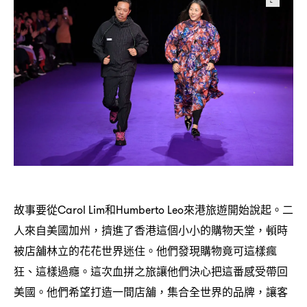
故事要從
和
來港旅遊開始說起。二
Carol Lim
Humberto Leo
人來自美國加州
擠進了香港這個小小的購物天堂
頓時
，
，
被店舖林立的花花世界迷住。他們發現購物竟可這樣瘋
狂、這樣過癮。這次血拼之旅讓他們決心把這番感受帶回
美國。他們希望打造一間店舖
集合全世界的品牌
讓客
，
，