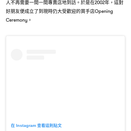
人不再需要一間一間專賣店地到訪。於是在
年
這對
2002
，
好朋友便成立了到現時仍大受歡迎的買手店
Opening
。
Ceremony
在
查看這則貼文
Instagram