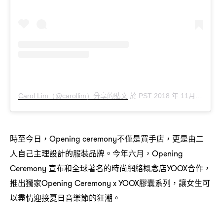
分享的貼文
於
年
月
月
日
Carol Lim（@carollim）
PST 2018
11
8
時至今日
不僅是買手店
更是由二
，Opening ceremony
，
人自己主理設計的服裝品牌。今年六月
，Opening
宣布和全球著名的時尚網絡概念店
合作
Ceremony
YOOX
，
推出獨家
膠囊系列
讓女生可
Opening Ceremony x YOOX
，
以盡情迎接夏日音樂節的狂潮。