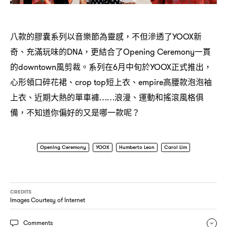
八款的膠囊系列以音樂節為靈感
不但滲透了
新
，
YOOX
奇、充滿玩味的
更結合了
一貫
DNA，
Opening Ceremony
的
風剪裁。系列在
月中旬於
正式推出
downtown
6
YOOX
，
心形領口碎花裙、
短上衣、
高腰款泡泡袖
crop top
empire
上衣、近期大熱的單車褲
浪漫、運動和搖滾風格俱
……
備
不知道你偏好的又是哪一款呢
，
？
Opening Ceremony
YOOX
Humberto Leon
Carol Lim
CREDITS
Images Courtesy of Internet
Comments