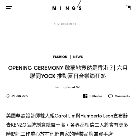
啟蒙地竟然是香港
六月聯同
推動夏日音樂節狂熱
Opening Ceremony
？|
YOOX
ADVERTISEMENT
FASHION
|
NEWS
啟蒙地竟然是香港
六月
OPENING CEREMONY
？|
聯同
推動夏日音樂節狂熱
YOOX
Text by
Janet Wu
24 Jun 2019
5
Photos
Comments
美國華裔設計師雙人組
與
宣布辭
Carol Lim
Humberto Leon
去
品牌創意總監一職
各界都相信二人將會有更多
KENZO
，
時間把工作重心放在他們自家的時裝品牌兼買手店