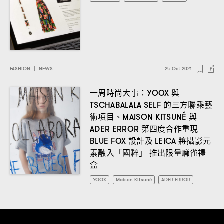
FASHION
|
NEWS
24 Oct 2021
一周時尚大事
與
：YOOX
的三方聯乘藝
TSCHABALALA SELF
術項目、
與
MAISON KITSUNÉ
第四度合作重現
ADER ERROR
設計及
將攝影元
BLUE FOX
LEICA
素融入「國粹」
推出限量麻雀禮
盒
YOOX
Maison Kitsuné
ADER ERROR