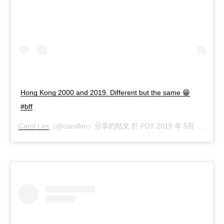
Hong Kong 2000 and 2019. Different but the same 😁
#bff
分享的貼文
於
年
月
月
日
Carol Lim
（@carollim）
PDT 2019
5
16