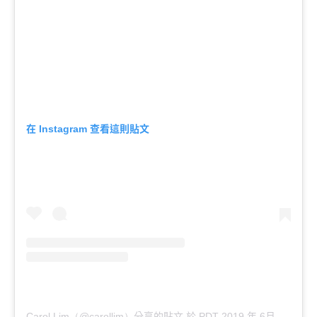
在
查看這則貼文
Instagram
分享的貼文
於
年
月
月
日
Carol Lim（@carollim）
PDT 2019
6
23