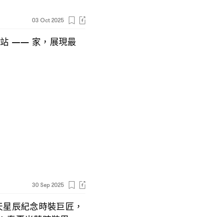
03 Oct 2025
一站
家
展現最
——
，
30 Sep 2025
天星辰紀念時裝巨匠
，