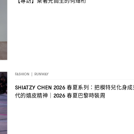
【專訪】乘著光而生的何瑋桁
FASHION
|
RUNWAY
春夏系列
把模特兒化身成
SHIATZY CHEN 2026
：
代的嬉皮精神
春夏巴黎時裝周
｜2026