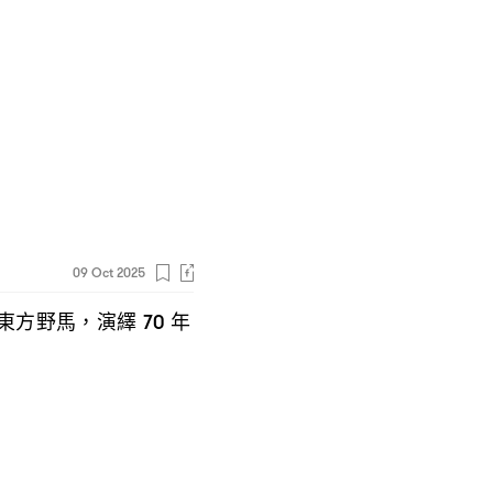
09 Oct 2025
東方野馬
演繹
年
，
70