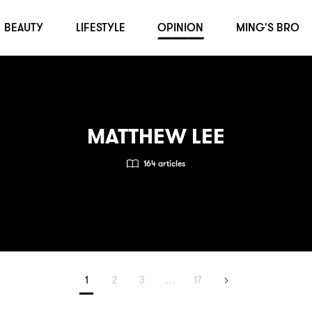
BEAUTY
LIFESTYLE
OPINION
MING'S BRO
MATTHEW LEE
164 articles
1
2
3
…
17