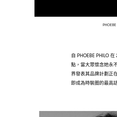
PHOEBE
自
在
PHOEBE PHILO
點
當大眾懷念她永
，
界發表其品牌計劃正
即成為時裝圈的最高