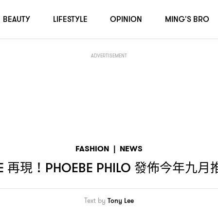
月推出同名品牌首個系列
BEAUTY
LIFESTYLE
OPINION
MING'S BRO
ADVERTISEMENT
FASHION
|
NEWS
再現
發佈今年九月
E
！PHOEBE PHILO
Text by
Tony Lee