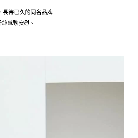
長待已久的同名品牌
，
粉絲感動安慰。