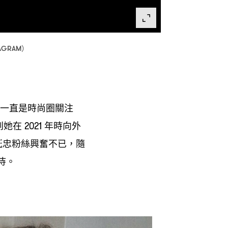
TAGRAM）
一直是時尚圈關注
到她在
年時向外
2021
死忠粉絲興奮不已
隨
，
待。