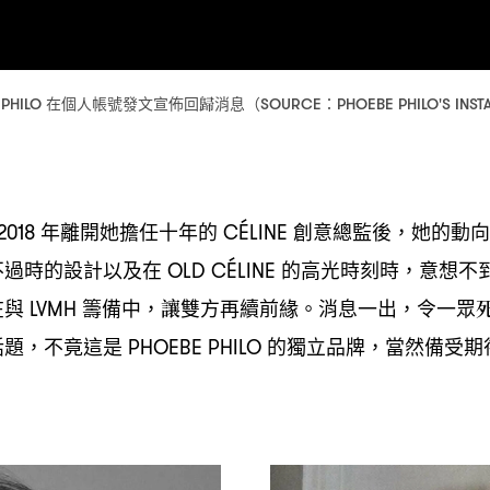
在個人帳號發文宣佈回歸消息
 PHILO
（SOURCE：PHOEBE PHILO'S INS
年離開她擔任十年的
創意總監後
她的動向
2018
CÉLINE
，
不過時的設計以及在
的高光時刻時
意想不
OLD CÉLINE
，
在與
籌備中
讓雙方再續前緣。消息一出
令一眾
LVMH
，
，
話題
不竟這是
的獨立品牌
當然備受期
，
PHOEBE PHILO
，