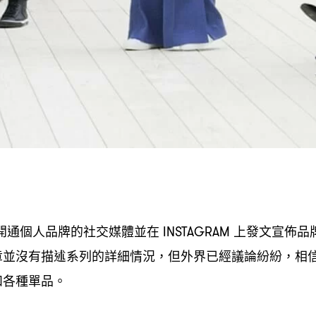
開通個人品牌的社交媒體並在
上發文宣佈品
INSTAGRAM
章並沒有描述系列的詳細情況
但外界已經議論紛紛
相
，
，
和各種單品。