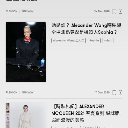
FASHION
|
RUNWAY
04 Dec 2018
她是誰
時裝騷
？ Alexander Wang
全場焦點竟然是機器人
Sophia？
Alexander Wang 王大仁
Sophia
robot
FASHION
|
RUNWAY
17 Dec 2020
【時裝札記】
ALEXANDER
春夏系列
鎖城脆
MCQUEEN 2021
弱而浪漫的美態