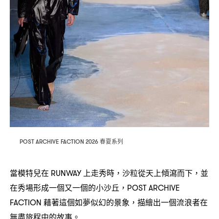
春夏系列
POST ARCHIVE FACTION 2026
當模特兒在
上走秀時
沙粒從天上傾瀉而下
並
RUNWAY
，
，
在秀場形成一個又一個的小沙丘
，POST ARCHIVE
藉著這個如夢似幻的景象
描繪出一個流浪者在
FACTION
，
無盡旅程中的故事。