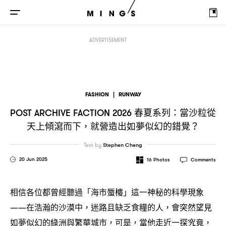
春夏系列
當沙粒從天上傾瀉而下
就營造出如
POST ARCHIVE FACTION 2026
：
，
ADVERTISEMENT
FASHION
|
RUNWAY
春夏系列
當沙粒從
POST ARCHIVE FACTION 2026
：
天上傾瀉而下
就營造出如夢似幻的錯覺
，
？
Text by
Stephen Cheng
20 Jun 2025
16
Photos
Comments
相信各位都曾經聽過「海市蜃樓」這一神秘的科學現象
在浩瀚的沙漠中
迷路且缺乏食糧的人
會突然望見
——
，
，
如夢似幻的綠洲與繁華城市
可是
當他走近一探究竟
，
，
，