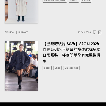
Alexander McQueen
SS2021
london
FASHION
|
RUNWAY
16 Oct 2023
【巴黎時裝周
】
SS24
SACAI 2024
春夏系列以不簡單的複雜結構呈現
日常服裝
呼應簡單孕育完整性概
，
念
Sacai
SS24
Chitose Abe