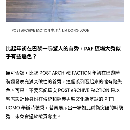
主理人
POST ARCHIVE FACTION
LIM DONG JOON
比起年初在巴黎一鳴驚人的首秀
這場大秀似
，PAF
乎有些遜色
？
無可否認
比起
年初在巴黎時
，
POST ARCHIVE FACTION
裝週發表充滿突破性的首秀
這個系列看起來的確有點失
，
色。可是
不要忘記這次
是以
，
POST ARCHIVE FACTION
客席設計師身份在傳統和經典男裝文化為基調的
PITTI
舉辦時裝秀
若再展示出一場如此前衛突破的時裝
UOMO
，
秀
未免會過於喧賓奪主。
，