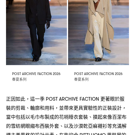
POST ARCHIVE FACTION 2026
POST ARCHIVE FACTION 2026
春夏系列
春夏系列
正因如此
這一季
更著眼於服
，
POST ARCHIVE FACTION
裝的剪裁、輪廓和用料
並帶來更具實驗性的正裝設計
，
，
當中包括以毛巾布製成的花哨睡衣套裝、摸起來像百潔布
的雪紡網眼縐布西裝外套、以及沙漠乾亞麻襯衫等充滿解
構主義風格的設計元素
在能迎合
男裝展的