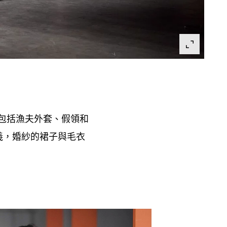
包括漁夫外套、假領和
義
婚紗的裙子與毛衣
，