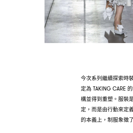
今次系列繼續探索時
定為
的
TAKING CARE
構並得到重塑。服裝
定
而是由行動來定
，
的本義上
制服象徵
，