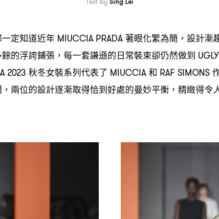
Text by
Sing Lei
都一定知道近年
著眼化繁為簡
設計漸
MIUCCIA PRADA
，
多餘的浮誇鋪張
每一套謙遜的日常裝束卻仍然做到
，
UGLY
秋冬女裝系列代表了
和
A 2023
MIUCCIA
RAF SIMONS
間
兩位的設計逐漸取得恰到好處的曼妙平衡
精緻得令
，
，