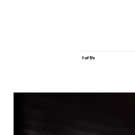
1
of 54