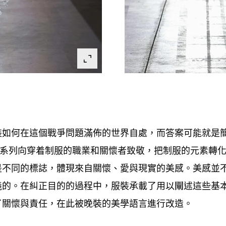
裝如何在這個戰爭問題滿佈的世界自處
而答案可能就是
，
系列向穿着制服的職業和關懷者致敬
把制服的元素轉
，
是不同的標誌
體現來自關懷、愛與現實的美感。美感並
，
義的。在糾正目的的過程中
服裝承載了用以闡述這些基
，
了關懷與責任
在此被晚裝的美學語言進行改造。
，