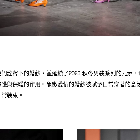
他們詮釋下的婚紗
並延續了
秋冬男裝系列的元素
，
2023
，
保護與保暖的作用。象徵愛情的婚紗被賦予日常穿著的意
日常裝束。