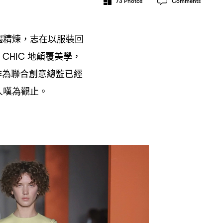
73
Photos
Comments
趨精煉
志在以服裝回
，
地顛覆美學
 CHIC
，
作為聯合創意總監已經
人嘆為觀止。