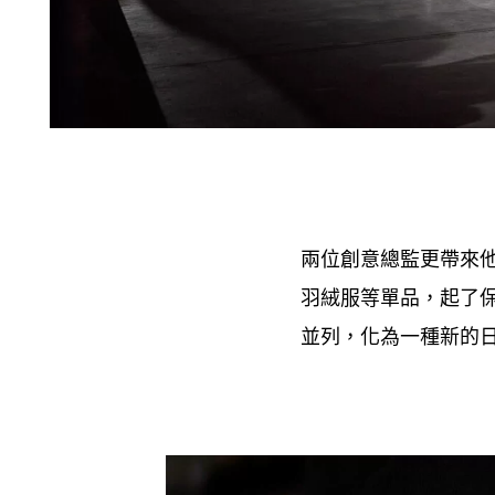
兩位創意總監更帶來
羽絨服等單品
起了
，
並列
化為一種新的
，