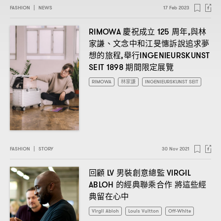
FASHION
|
NEWS
17 Feb 2023
慶祝成立
周年
與林
RIMOWA
125
,
家謙、文念中和江旻憓訴說追求夢
想的旅程
舉行
,
INGENIEURSKUNST
期間限定展覽
SEIT 1898
RIMOWA
林家謙
INGENIEURSKUNST SEIT
FASHION
|
STORY
30 Nov 2021
回顧
男裝創意總監
LV
VIRGIL
的經典聯乘合作
將這些經
ABLOH
典留在心中
Virgil Abloh
Louis Vuitton
Off-White