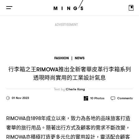
行李箱之王
推出全新奢華皮革行李箱系列
透現時尚實用的工業設計氣息
RIMOWA
ADVERTISEMENT
FASHION
|
NEWS
行李箱之王
推出全新奢華皮革行李箱系列
RIMOWA
透現時尚實用的工業設計氣息
Text by
Cherie Kong
01 Nov 2023
10
Photos
Comments
自
年成立以來
致力為各地的品味旅客打造
RIMOWA
1898
，
奢華的旅行用品。隨著出行方式及顧客的需求不斷改變
，
亦積極打造更多元化的實用設計
靈活配合顧客
RIMOWA
，