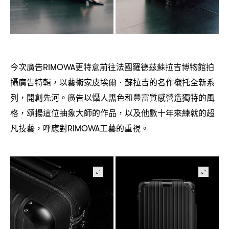
今次廣告
更特意前往法國羅德茲蘇拉吉博物館拍
RIMOWA
攝廣告特輯
以藝術家皮埃爾
蘇拉吉的名作襯托全新系
，
‧
列
開創先河。廣告以懾人黑色和豐富質感營造獨特的風
，
格
頌揚這位抽象大師的作品
以及他數十年來練就的超
，
，
凡技藝
呼應對
工藝的重視。
，
RIMOWA