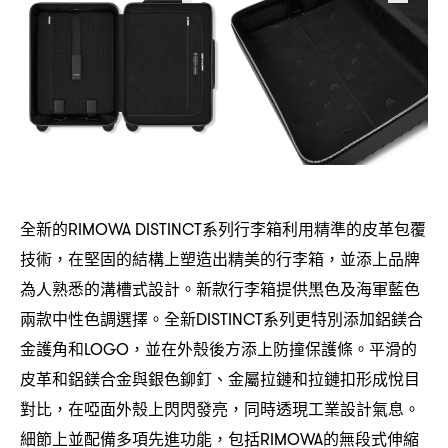
全新的
系列行李箱利用精準的皮革包覆
RIMOWA DISTINCT
技術
在堅固的結構上塑造出精美的行李箱
並添上品牌
，
，
為人熟悉的溝槽式設計。新款行李箱提供黑色及海軍藍色
兩款中性色調選擇。全新
系列更特別添加鋁鎂合
DISTINCT
金護角和
並在外殼後方添上防撞保護條。平滑的
LOGO，
皮革和鋁鎂合金與銀色鉚釘、金屬拉鏈和拉鏈扣形成悅目
對比
在啞面外殼上閃閃發亮
同時透現工業設計氣息。
，
，
細節上並配備多項先進功能
包括
的無段式伸縮
，
RIMOWA