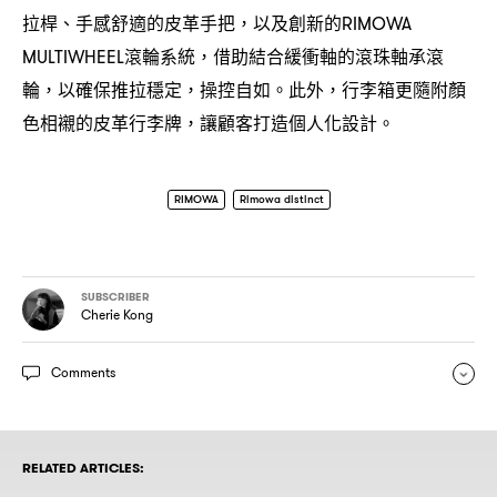
拉桿、手感舒適的皮革手把
以及創新的
，
RIMOWA
滾輪系統
借助結合緩衝軸的滾珠軸承滾
MULTIWHEEL
，
輪
以確保推拉穩定
操控自如。此外
行李箱更隨附顏
，
，
，
色相襯的皮革行李牌
讓顧客打造個人化設計。
，
RIMOWA
Rimowa distinct
SUBSCRIBER
Cherie Kong
Comments
RELATED ARTICLES: