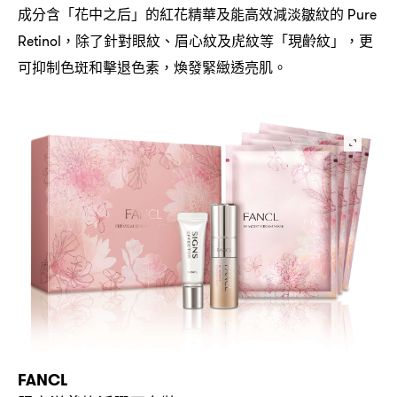
成分含「花中之后」的紅花精華及能高效減淡皺紋的
Pure
除了針對眼紋、眉心紋及虎紋等「現齡紋」
更
Retinol，
，
可抑制色斑和擊退色素
煥發緊緻透亮肌。
，
FANCL