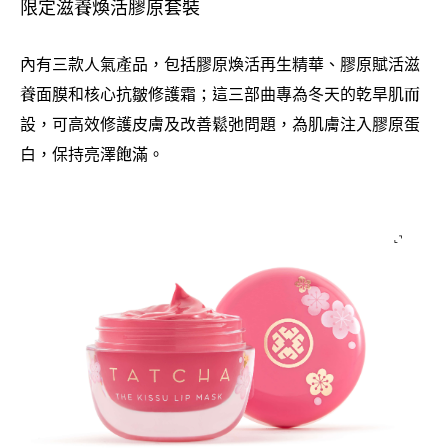
限定滋養煥活膠原套裝
內有三款人氣產品
包括膠原煥活再生精華、膠原賦活滋
，
養面膜和核心抗皺修護霜
這三部曲專為冬天的乾旱肌而
；
設
可高效修護皮膚及改善鬆弛問題
為肌膚注入膠原蛋
，
，
白
保持亮澤飽滿。
，