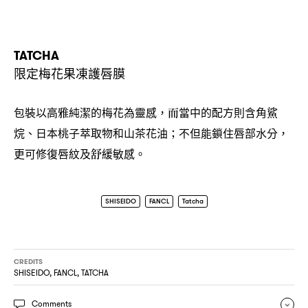
TATCHA
限定梅花果凍護唇膜
包裝以高雅純潔的梅花為靈感
而當中的配方則含角鯊
，
烷、日本桃子萃取物和山茶花油
不但能鎖住唇部水分
；
，
更可修復唇紋及舒緩敏感。
SHISEIDO
FANCL
Tatcha
CREDITS
SHISEIDO, FANCL, TATCHA
Comments