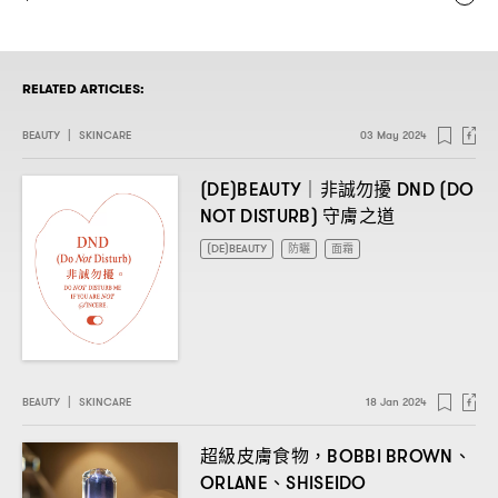
RELATED ARTICLES:
BEAUTY
|
SKINCARE
03 May 2024
非誠勿擾
(DE)BEAUTY｜
DND (DO
守膚之道
NOT DISTURB)
(DE)BEAUTY
防曬
面霜
BEAUTY
|
SKINCARE
18 Jan 2024
超級皮膚食物
、
，BOBBI BROWN
、
ORLANE
SHISEIDO