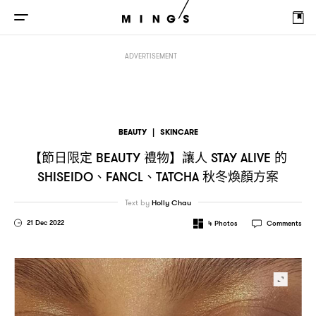
【節日限定
禮物】讓人
的
、
、
秋冬
BEAUTY
STAY ALIVE
SHISEIDO
FANCL
TATCHA
ADVERTISEMENT
BEAUTY
|
SKINCARE
【節日限定
禮物】讓人
的
BEAUTY
STAY ALIVE
、
、
秋冬煥顏方案
SHISEIDO
FANCL
TATCHA
Text by
Holly Chau
21 Dec 2022
4
Photos
Comments