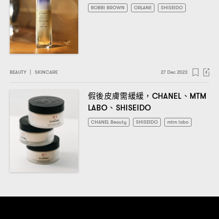
BOBBI BROWN
ORLANE
SHISEIDO
BEAUTY
|
SKINCARE
27 Dec 2023
假後皮膚需緩緩
、
，CHANEL
MTM
、
LABO
SHISEIDO
CHANEL Beauty
SHISEIDO
mtm labo