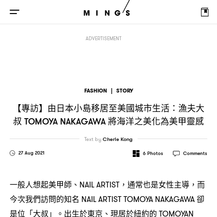
【專訪】由日本小島移居至美國城市生活
漁夫大叔
將海
：
TOMOYA NAKAGAWA
ADVERTISEMENT
FASHION
|
STORY
【專訪】由日本小島移居至美國城市生活
漁夫大
：
叔
將海洋之美化為美甲靈感
TOMOYA NAKAGAWA
Text by
Cherie Kong
27 Aug 2021
6
Photos
Comments
一般人想起美甲師、
通常也是女性主導
而
NAIL ARTIST，
，
今次我們訪問的知名
卻
NAIL ARTIST TOMOYA NAKAGAWA
是位「大叔」。出生於東京、現居於紐約的
TOMOYAN