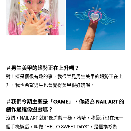
男生美甲的趨勢正在上升嗎
＃
？
對
這是個很有趣的事
我很樂見男生美甲的趨勢正在上
！
，
升
我也希望男生也會覺得美甲很好玩呢。
，
我們今期主題是「
」
你認為
的
＃
GAME
，
NAIL ART
創作過程像遊戲嗎
？
沒錯
就好像遊戲一樣
哈哈
我最近也在玩一
，NAIL ART
，
，
個手機遊戲
叫做
是個換衫遊
，
“HELLO SWEET DAYS”，