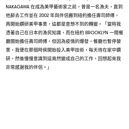
在成為美甲藝術家之前
曾是一名漁夫
直到
NAKAGAWA
，
，
他辭去工作並在
年與伴侶搬到紐約擔任壽司師傅
2002
，
再開始鑽研美甲事業
這都是意想不到的轉變。「當時我
，
憑著自己在日本的漁民知識
而在紐約
一間餐
，
BROOKLYN
廳開始擔任壽司師傅
但因為疫情的爆發
餐廳也暫停營
，
，
業
我便在那個時侯開始投入美甲技術
每天待在家中鑽
，
，
研
然後慢慢意識到這竟然變成自己的工作
回想起來我
，
，
非常感謝我的伴侶。」