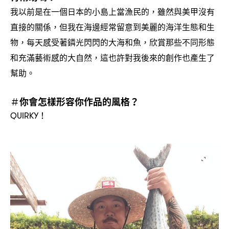
我以前是在一個日本的小島上當漁民的
雖然與美甲沒有
，
直接的關係
但我在海邊經常留意到美麗的海洋生態和生
，
物
每天感受著鏻光閃閃的大海和魚
欣賞那些不同形態
，
，
和充滿藝術感的大自然
這也許對我後來的創作也產生了
，
幫助。
你會怎樣形容你作品的風格
＃
？
QUIRKY！