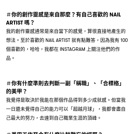
你的創作靈感是來自那麼
有自己喜歡的
＃
？
NAIL
嗎
ARTIST
？
我的創作靈感通常是來自當下的感覺
算很直接地產生的
，
想法。至於喜歡的
就有點難答
因為我有
NAIL ARTIST
，
100
個喜歡的
哈哈
我都在
上關注他們的作
，
，
INSTAGRAM
品。
你有什麼準則去判斷一副「稱職」、「合標格」
＃
的美甲
？
我覺得是取決於我能在那個作品得到多少成就感。但當我
一日還未覺得自己的能力可以「超越月球」
我都會盡自
，
己最大的努力
去達到自己職業生涯的頂峰。
，