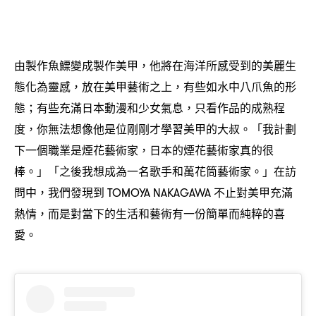
由製作魚鰾變成製作美甲
他將在海洋所感受到的美麗生
，
態化為靈感
放在美甲藝術之上
有些如水中八爪魚的形
，
，
態
有些充滿日本動漫和少女氣息
只看作品的成熟程
；
，
度
你無法想像他是位剛剛才學習美甲的大叔。「我計劃
，
下一個職業是煙花藝術家
日本的煙花藝術家真的很
，
棒。」「之後我想成為一名歌手和萬花筒藝術家。」在訪
問中
我們發現到
不止對美甲充滿
，
TOMOYA NAKAGAWA
熱情
而是對當下的生活和藝術有一份簡單而純粹的喜
，
愛。