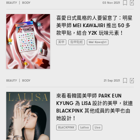
BEAUTY
|
BODY
03 Nov 2021
喜愛日式風格的人要留意了
明星
：
美甲師
推出
多
MEI KAWAJIRI
50
款甲貼
結合
玩味元素
，
Y2K
！
美甲
指甲貼紙
Mei Kawajiri
BEAUTY
|
BODY
21 Sep 2021
來看看韓國美甲師
PARK EUN
為
設計的美甲
就連
KYUNG
LISA
，
其他成員的美甲也由
BLACKPINK
她設計
！
BLACKPINK
Lalisa
Lisa