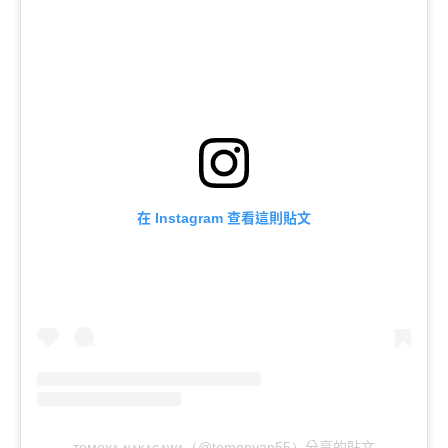
在
查看這則貼文
Instagram
分享的貼文
ᴛᴏᴍᴏʏᴀ ɴᴀᴋᴀɢᴀᴡᴀ（@tomonyan55）