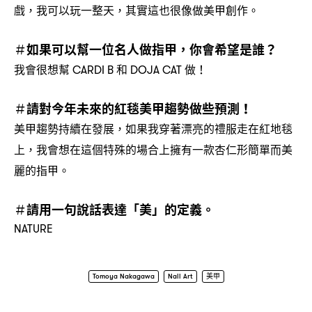
戲
我可以玩一整天
其實這也很像做美甲創作。
，
，
如果可以幫一位名人做指甲
你會希望是誰
＃
，
？
我會很想幫
和
做
CARDI B
DOJA CAT
！
請對今年未來的紅毯美甲趨勢做些預測
＃
！
美甲趨勢持續在發展
如果我穿著漂亮的禮服走在紅地毯
，
上
我會想在這個特殊的場合上擁有一款杏仁形簡單而美
，
麗的指甲。
請用一句說話表達「美」的定義。
＃
NATURE
Tomoya Nakagawa
Nail Art
美甲