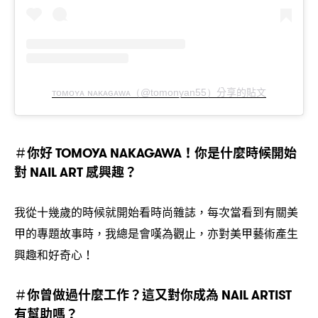
分享的貼文
ᴛᴏᴍᴏʏᴀ ɴᴀᴋᴀɢᴀᴡᴀ（@tomonyan55）
你好
你是什麼時候開始
＃
TOMOYA NAKAGAWA！
對
感興趣
NAIL ART
？
我從十幾歲的時候就開始看時尚雜誌
每次當看到有關美
，
甲的專題故事時
我總是會嘆為觀止
亦對美甲藝術產生
，
，
興趣和好奇心
！
你曾做過什麼工作
這又對你成為
＃
？
NAIL ARTIST
有幫助嗎
？