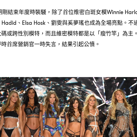
期剛結束年度時裝騷
除了首位维密白斑女模
，
Winnie Harl
、
、劉雯與奚夢瑤也成為全場亮點。不
a Hadid
Elsa Hosk
大碼或跨性別模特
而且維密模特都是以「瘦竹竿」為主
，
評時首席營銷官一時失言
結果引起公憤。
，