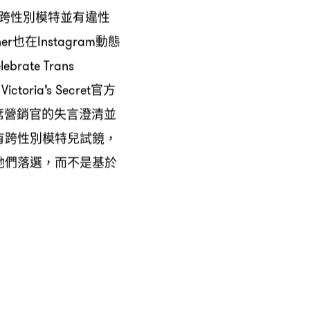
跨性別模特並有違性
也在
動態
ner
Instagram
lebrate Trans
官方
Victoria’s Secret
席營銷官的失言澄清並
有跨性別模特兒試鏡
，
她們落選
而不是基於
，