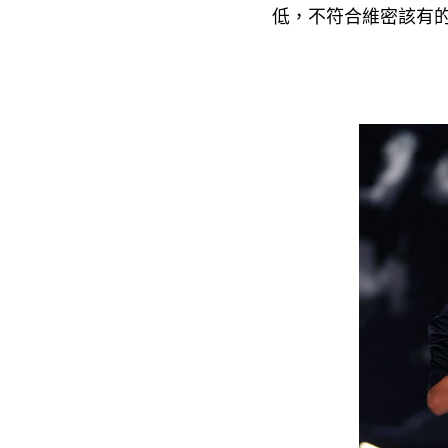
低
不符合維密該有
，