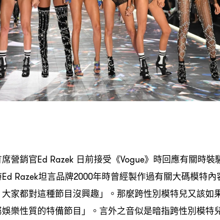
首席營銷官
日前接受《
》時回應有關時裝
Ed Razek
Vogue
時
坦言品牌
年時曾經製作過有關大碼模特內
Ed Razek
2000
大家都對這種節目沒興趣」。那麼跨性別模特兒又該如
，
屬娛樂性質的特備節目」。言外之音似是暗指跨性別模特