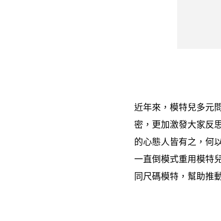
近年來
模特兒多元
，
密
更加激發大家反
，
的心態人皆有之
何
，
一直倒模式重用模特
同尺碼模特
幫助推
，