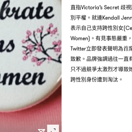
直指
歧視
Victoria’s Secret
別平權。就連
Kendall Jen
表示自己支持跨性別女
(Ce
。有見事態嚴重
Women)
，
立即發表聲明為首
Twitter
致歉。品牌強調過往一直
只不過競爭太激烈才導致
跨性別身份遭到淘汰。