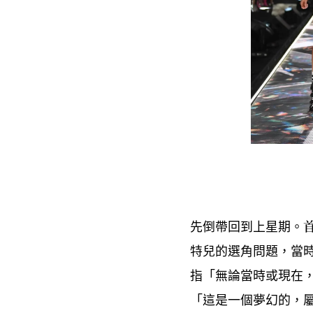
先倒帶回到上星期。
特兒的選角問題
當
，
指「無論當時或現在
「這是一個夢幻的
，