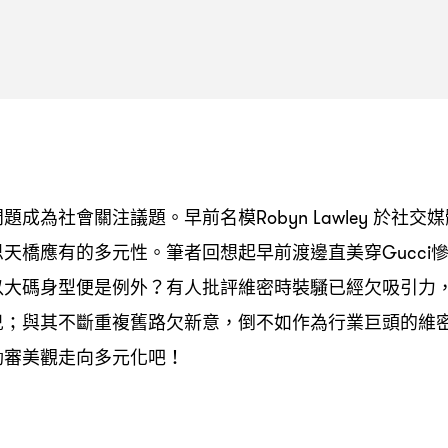
問題成為社會關注議題。早前名模
於社交媒
Robyn Lawley
思天橋應有的多元性。筆者回想起早前渡邊直美穿
Gucci
以大碼身型便是例外
有人批評維密時裝騷已經欠吸引力
？
兒
與其不斷重複舊路欠新意
倒不如作為行業巨頭的維
；
，
動審美觀走向多元化吧
！