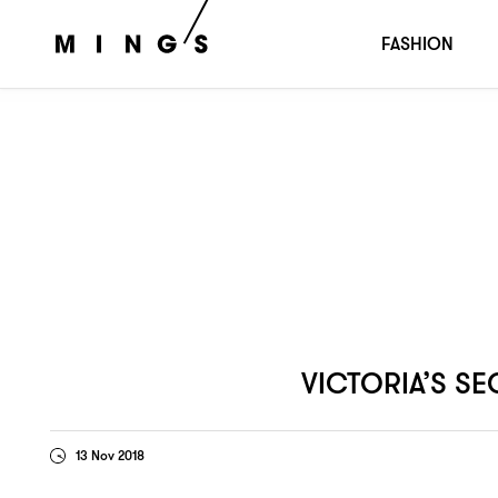
禍從口出被指歧視大碼跨性別模特
急發
Victoria’s Secret
，
FASHION
VICTORIA’S SE
13 Nov 2018