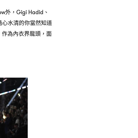
外
、
ow
，Gigi Hadid
過心水清的你當然知道
。作為內衣界龍頭
面
，