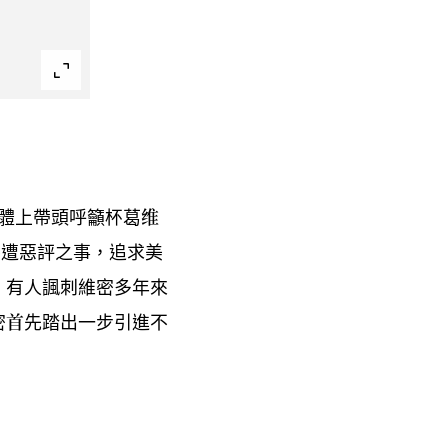
體上帶頭呼籲杯葛维
慘遭惡評之事
追求美
，
有人諷刺維密多年來
，
密首先踏出一步引進不