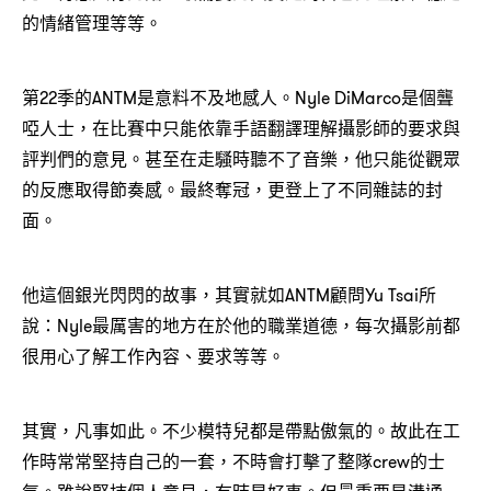
的情緒管理等等。
第22季的ANTM是意料不及地感人。Nyle DiMarco是個聾
啞人士，在比賽中只能依靠手語翻譯理解攝影師的要求與
評判們的意見。甚至在走騷時聽不了音樂，他只能從觀眾
的反應取得節奏感。最終奪冠，更登上了不同雜誌的封
面。
他這個銀光閃閃的故事，其實就如ANTM顧問Yu Tsai所
說：Nyle最厲害的地方在於他的職業道德，每次攝影前都
很用心了解工作內容、要求等等。
其實，凡事如此。不少模特兒都是帶點傲氣的。故此在工
作時常常堅持自己的一套，不時會打擊了整隊crew的士