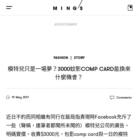
模特兒只是一場夢
蚊影
能換來什麼機會
？3000
comp card
？
ADVERTISEMENT
FASHION
|
STORY
模特兒只是一場夢
蚊影
能換來
？3000
COMP CARD
什麼機會
？
19 May 2017
Comments
近日不約而同相繼有同行在飯局指責現時Facebook充斥了
一些（聲稱，連筆者都聞所未聞的）模特兒公司的廣告，
明碼實價，收費$3000元，包影comp card與一日的模特