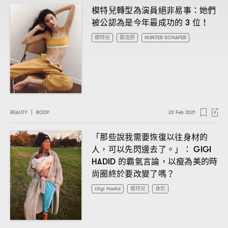
模特兒轉型為演員絕非易事
她們
：
被公認為是今年最成功的
位
3
！
模特兒
鄭浩妍
HUNTER SCHAFER
BEAUTY
|
BODY
23 Feb 2021
「那些說我需要恢復以往身材的
人
可以先閃邊去了。」
，
： GIGI
的霸氣言論
以瘦為美的時
HADID
，
尚圈終於要改變了嗎
？
Gigi Hadid
模特兒
身形