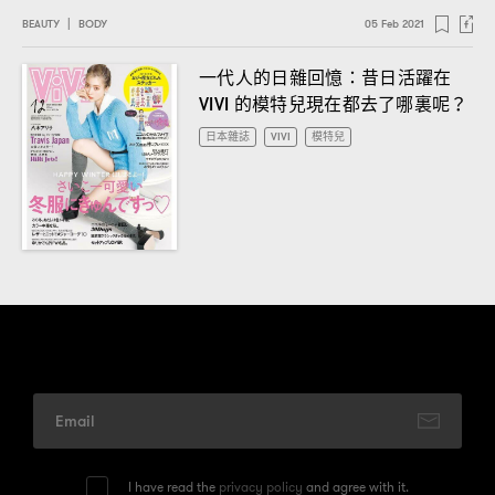
BEAUTY
|
BODY
05 Feb 2021
一代人的日雜回憶
昔日活躍在
：
的模特兒現在都去了哪裏呢
VIVI
？
日本雜誌
VIVI
模特兒
I have read the
privacy policy
and agree with it.