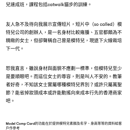
兒速成班，課程包括catwalk貓步的訓練。
友人急不及待向我展示宣傳短片，短片中（so called）模
特兒公司的創辦人，是一名身材比較雍腫、五官都頗為不
精緻的女士，但卻聲稱自己曾是模特兒，現退下火線裁培
下一代。
恕我直言，雖說身材與面貌不應劃一標準，但模特兒至少
是要順眼吧。而這位女士的尊容，則是叫人不安的。教筆
者好奇，不知該女士實屬哪種模特兒界別？或許只屬萬聖
節？能省掉妝頭成本或許能動搖向來成本行先的香港商家
吧。
Model Comp Card的功能在於提供模特兒素顏及名字、身高等等的資料給客
戶作參考