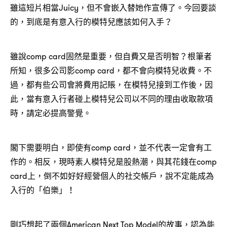
雖這短片相當Juicy，但不會嵌入替她作宣傳了。今回要談
的，到底是有意入行的模特兒應該如何入手？
雖說comp card固然是重要，但自費又是否明智？根筆者
所知，很多公司影comp card，都不會向模特兒收費。不
過，都有些公司會將費用記賬，在模特兒接到工作後，因
此，當有意入行者碰上模特兒公司以不同的理由收取款項
時，請定必提高警覺。
閣下需要明白，即使有comp card，並不代表一定會有工
作的。相反，現時素人模特兒是股熱潮，與其花錢在comp
card上，倒不如好好經營個人的社交帳戶，說不定能成為
入行的「伯樂」！
剛巧想起了兩個American Next Top Model的故事，認為能