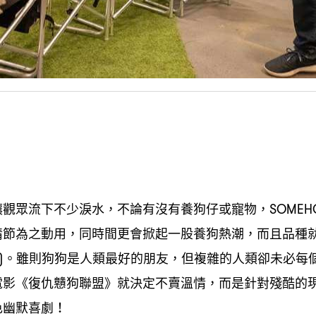
讓觀眾流下不少淚水
不論有沒有養狗仔或寵物
，
，SOME
情節為之動用
同時間更會掀起一股養狗熱潮
而且品種
，
，
。雖則狗狗是人類最好的朋友
但複雜的人類卻未必每
)
，
電影《復仇戇狗聯盟》就決定不賣溫情
而是針對殘酷的
，
色幽默喜劇
！