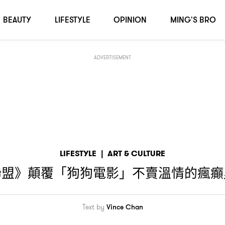
幽默喜劇
BEAUTY
LIFESTYLE
OPINION
MING'S BRO
ADVERTISEMENT
LIFESTYLE
|
ART & CULTURE
聯盟》顛覆「狗狗電影」不賣溫情的瘋癲
Text by
Vince Chan