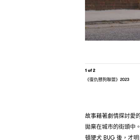
1
of 2
《復仇戇狗聯盟》
2023
故事藉著劇情探討愛
拋棄在城市的街頭中
頓㹴犬
後
才明
BUG
，