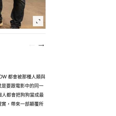
都會被那種人類與
HOW
就是要跟電影中的同一
個人都會把狗狗當成最
現實
帶來一部顛覆所
，