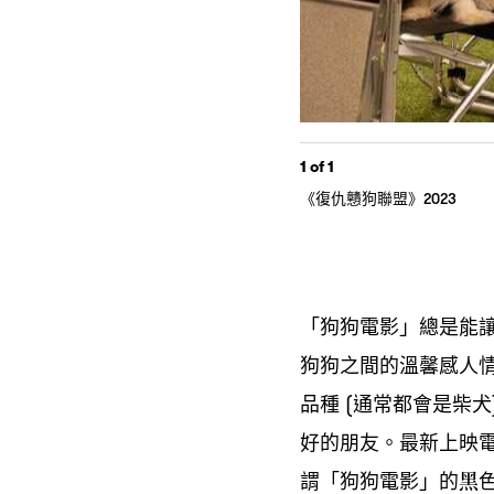
1
of 1
《復仇戇狗聯盟》
2023
「狗狗電影」總是能
狗狗之間的溫馨感人
品種
通常都會是柴犬
(
好的朋友。最新上映
謂「狗狗電影」的黑