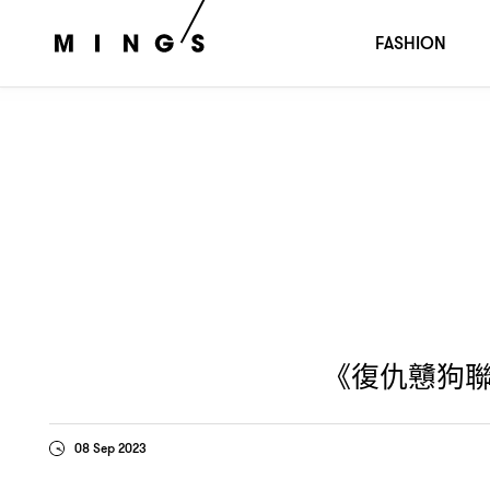
《復仇戇狗聯盟》顛覆「狗狗電影」不賣溫情的瘋癲黑色
FASHION
《復仇戇狗
08 Sep 2023