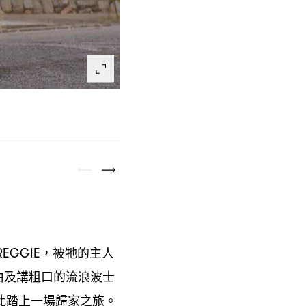
被牠的主人
REGGIE，
由及講粗口的流浪波士
此踏上一場歸家之旅。