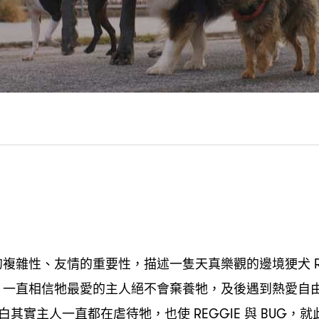
的複雜性、友情的重要性
描述一隻天真樂觀的邊境㹴犬
，
。一直相信牠最愛的主人絕不會棄養牠
及後遇到熱愛自
，
白其實主人一直都在虐待牠
也使
與
就
，
REGGIE
BUG，