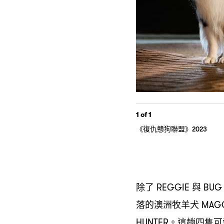
1
of 1
《復仇戇狗聯盟》
2023
除了
與
REGGIE
BU
落的澳洲牧羊犬
MAG
。這趟四隻可
HUNTER