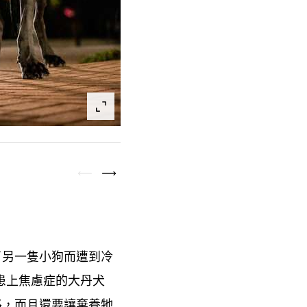
了另一隻小狗而遭到冷
患上焦慮症的大丹犬
路
而且還要讓棄養牠
，