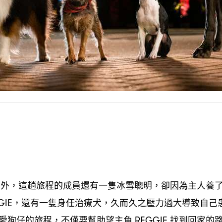
外
這趟旅程的成員還有一隻冰雪聰明
卻因為主人養
G
，
，
還有一隻身任治療犬
久而久之壓力過大導致自己
GIE，
，
愛狗仔的旅程
不僅要幫助望主角
找到回家的
，
REGGIE