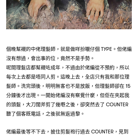
個晚幫襯的中佬理髮師
就是做咩扮𡃁仔個
。但佬編
，
TYPE
沒有想過
會出事的位
竟然不是手勢。
，
，
呢間理髮店都幫襯咗成年
不過由於佬編從不預約
所以
，
，
每次上去都是唔同人剪。這晚上去
全店只有我和那位理
，
髮師。洗完頭後
明明無客也不是放飯
但理髮師卻在
，
，
15
分鐘後才出現。一開始佬編沒有察覺什麼
但佢在夾起我
，
的頭髮
大刀闊斧剪了幾嘢之後
卻突然去了
，
，
COUNTER
聽了個客既電話
之後就無返過黎。
，
佬編最後等不下去
披住剪髮袍行過去
見到
，
COUNTER，