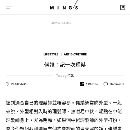
佬訊
記一次理髮
：
ADVERTISEMENT
LIFESTYLE
|
ART & CULTURE
佬訊
記一次理髮
：
Text by
佬訊
14 Apr 2024
1
Photos
Comments
搵到適合自己的理髮師並唔容易。佬編通常睇外型。一般
來說
外型相對入時的理髮師
無咁易中伏。呢點在中佬
，
，
理髮師身上
尤為明顯。如果個中佬理髮師的外型打扮
，
，
會令你想起我和殭屍有個約會裡面的尹天照的話
佬編會
，