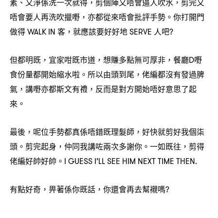
素、又淨係洗一次就得
剪個陣又唔會逼人吹水
剪完又
，
，
唔會要人再洗吹擸嘢
亦都從來唔會批評手勢。你打開門
，
做得
客
就應該要好好地
人吧
WALK IN
，
SERVE
?
但都明既
宜家咁既市道
想賺多點無可厚非
餐廳
嘢
，
，
，
D
食份量都開始縮水啦。所以由頭到尾
佬編都沒有發過脾
，
氣
講嘢亦都斯文有禮
反而是對方開始唔好意思了起
，
，
來。
最後
呢位手勢都真係唔錯既理髮師
好快就剪好我個柒
，
，
頭。剪完起身
仲同我講咗兩次多謝你。一如既往
剪得
，
，
佬編好帥好帥。
I GUESS I’LL SEE HIM NEXT TIME THEN.
有點好奇
畀著係你既話
你還會再去幫襯嗎
，
，
?