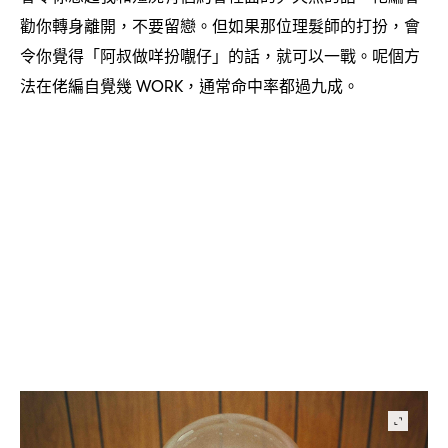
勸你轉身離開
不要留戀。但如果那位理髮師的打扮
會
，
，
令你覺得「阿叔做咩扮𡃁仔」的話
就可以一戰。呢個方
，
法在佬編自覺幾
通常命中率都過九成。
WORK，