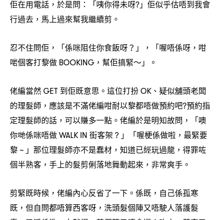
佢在用電話
於是問
「咦你得未呀
」佢似乎估唔到我會
，
：
?
行過去
馬上過來幫我繼續剪。
，
忍不住問佢
「係咪阻住你食飯呀
」
「喔唔係呀
咁
，
？
，
，
啱個客打黎做
幫佢搞緊
」。
BOOKING，
～
佬編當然
到佢既意思。這位打扮
、疑似舖頭老闆
GET
OK
的理髮師
應該是不滿佬編咁耐以黎都唔做預約吧
預約指
，
?
定理髮師的話
可以賺多一點。佬編於是明知故問
「噢
，
，
你哋係咪唔做
街客架
」「喔梗係做啦
最緊要
WALK IN
?
，
黎
」那位理髮師亦不是蠢材
知道已經玩過龍
得罪咗
~
，
，
個半熟客
手上的髮剪俐落地舞動起來
非常爽手。
，
，
剪緊既時候
佬編內心反省了一下。係既
自己係孤寒
，
，
既
但自問都唔算西客呀
洗頭髮個陣又唔駛人落護髮
，
，