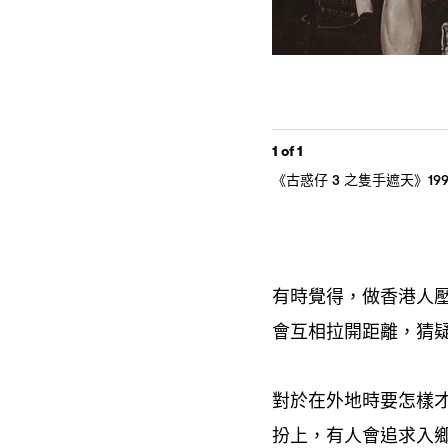
1
of 1
《古惑仔
之隻手遮天》
3
19
有時覺得
做香港人
，
會互相拉開距離
猜
，
對於在外地時要怎樣
扮上
有人會追求入
，