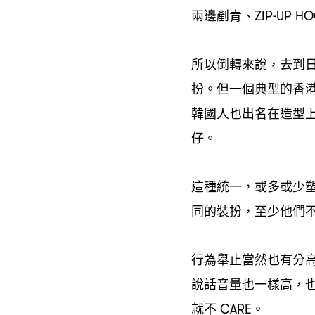
兩邊剷青、
ZIP-UP H
所以倒轉來說
去到
，
扮。但一個典型的香
韓國人也出名在造型
仔。
這種統一
或多或少
，
同的裝扮
至少他們
，
行為舉止當然也有分
說話音量也一樣高
，
就不
。
CARE