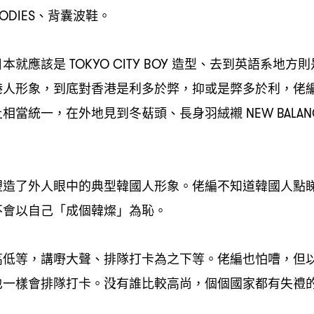
、背囊波鞋。
OODIES
日本就應該是
造型、去到英語系地方則
TOKYO CITY BOY
港人形象
到底對香港是利多於弊
抑或是弊多於利
佬
，
，
，
上相當統一
在外地見到冬菇頭、長身羽絨襯
，
NEW BALA
塑造了外人眼中的典型韓國人形象。佬編不知道韓國人點
不會以自己「成個韓燦」為恥。
高低等
講嘢大聲、排隊打卡為之下等。佬編也怕嘈
但
，
，
也一樣會排隊打卡。没有誰比較高尚
個個國家都有失禮
，