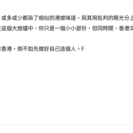
或多或少都染了相似的港燦味道
與其用批判的眼光分
，
，
在這個大熔爐中
你只是一個小小部份
但同時間
香港
，
，
，
看香港
倒不如先做好自己這個人。
，
F