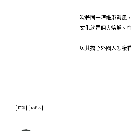
吹著同一陣維港海風
文化就是個大熔爐。
與其擔心外國人怎樣
佬訊
香港人