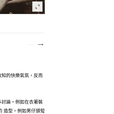
故知的快樂氣氛
反而
，
多討論。例如在衣著裝
的
造型。例如男仔頭髪