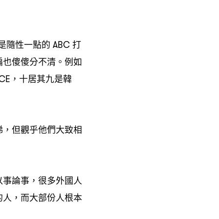
是隨性一點的
打
ABC
編也傻傻分不清。例如
十居其九是韓
NCE，
睇
但觀乎他們大致相
，
以事論事
很多外國人
，
的人
而大部份人根本
，