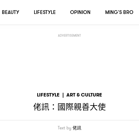
BEAUTY
LIFESTYLE
OPINION
MING'S BRO
ADVERTISEMENT
LIFESTYLE
|
ART & CULTURE
佬訊
國際親善大使
：
Text by
佬訊