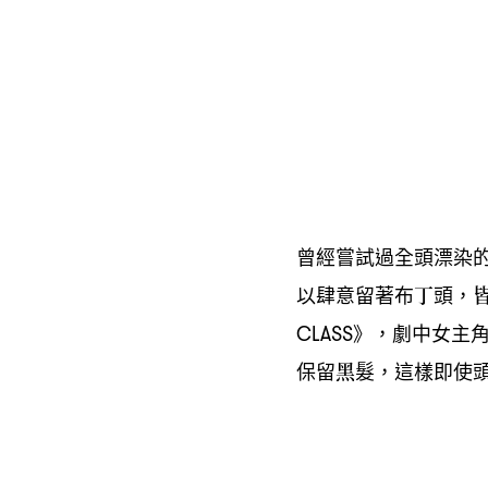
曾經嘗試過全頭漂染
以肆意留著布丁頭
，
》
劇中女主
CLASS
，
保留黑髮
這樣即使
，