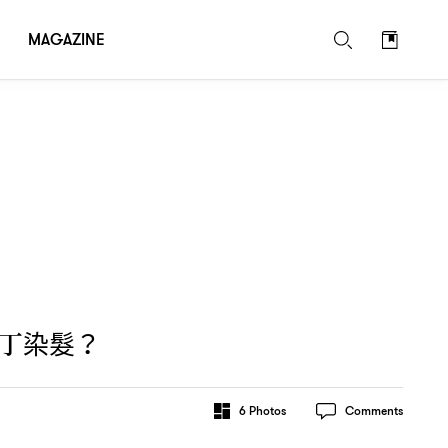
MAGAZINE
丁染髮
？
6
Photos
Comments