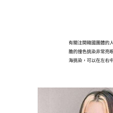
有關注開韓國團體的
膽的撞色挑染非常亮
海挑染
可以在左右
，