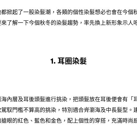
地都掀起了一股染髮潮
各類的個性染髮想必也會在今個
，
要來了解一下今個秋冬的染髮趨勢
率先換上新形象示人
，
耳圈染髮
1.
瀏海內層及耳後頭髮進行挑染
把頭髮放在耳後便會有「
，
款駕馭門檻不算高的挑染
特別適合齊瀏海及中長髮型。
，
如搶眼的紅色、藍色和金色
配上個性的穿搭
充滿時尚
，
，