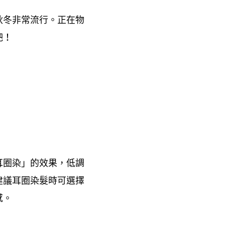
秋冬非常流行。正在物
吧
！
耳圈染」的效果
低調
，
建議耳圈染髮時可選擇
感。