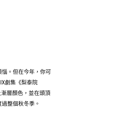
煩惱。但在今年
你可
，
劇集《梨泰院
IX
上漸層顏色
並在頭頂
，
度過整個秋冬季。