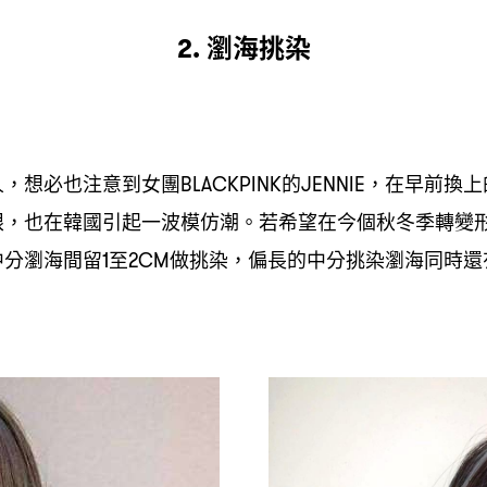
瀏海挑染
2.
人
想必也注意到女團
的
在早前換上
，
BLACKPINK
JENNIE，
眼
也在韓國引起一波模仿潮。若希望在今個秋冬季轉變
，
中分瀏海間留
至
做挑染
偏長的中分挑染瀏海同時還
1
2CM
，