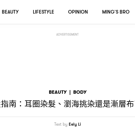
BEAUTY
LIFESTYLE
OPINION
MING'S BRO
ADVERTISEMENT
BEAUTY
|
BODY
髮指南
耳圈染髮、瀏海挑染還是漸層布
：
Text by
Eely Li