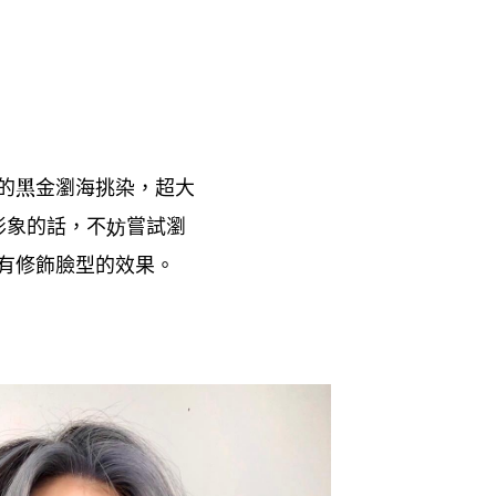
的黑金瀏海挑染
超大
，
形象的話
不妨嘗試瀏
，
有修飾臉型的效果。