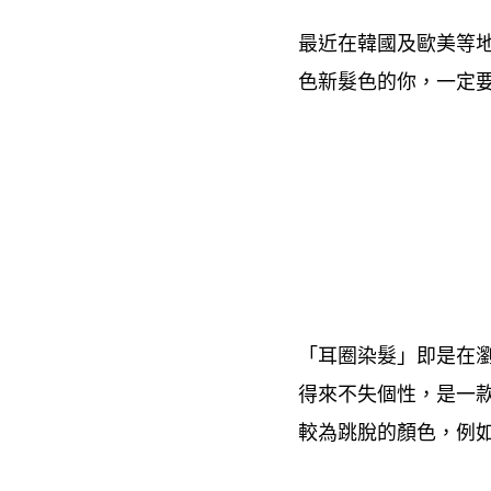
最近在韓國及歐美等
色新髮色的你
一定
，
「耳圈染髮」即是在
得來不失個性
是一
，
較為跳脫的顏色
例
，