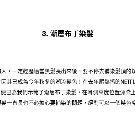
漸層布丁染髮
3.
的人
一定經歷過當黑髮長出來後
要不停去補染髮頂的
，
，
皆因其已成為今年秋冬的潮流髮色
在去年尾熱播的
！
NETFL
角便已為我們示範了漸層布丁染髮
在耳側高度位置漂染
，
頭髮一直長也不必擔心要補染的問題
絕對可以一個髮色
，