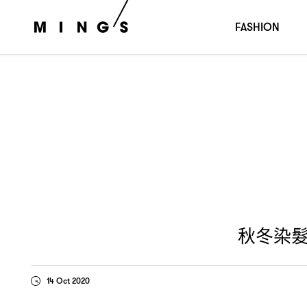
秋冬染髮指南
耳圈染髮、瀏海挑染還是漸層布丁染髮
：
？
FASHION
秋冬染
14 Oct 2020