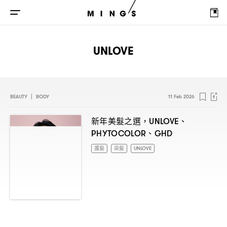
UNLOVE
BEAUTY
|
BODY
11 Feb 2026
新年美髮之選
、
，UNLOVE
、
PHYTOCOLOR
GHD
護髮
染髮
UNLOVE