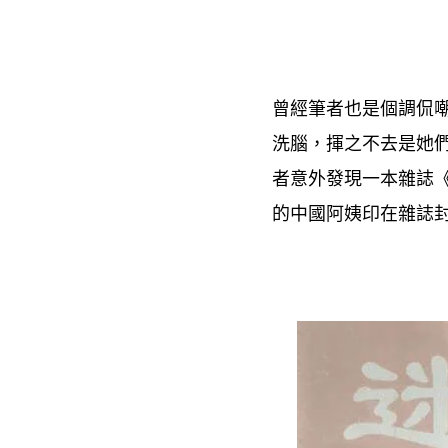
曾經筆者也是個調侃
洗腦
揮之不去是她
，
者意外發現一本雜誌
的中國阿姨印在雜誌