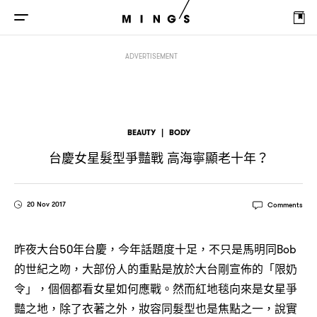
台慶女星髮型爭豔戰
高海寧顯老十年
？
ADVERTISEMENT
BEAUTY
|
BODY
台慶女星髮型爭豔戰
高海寧顯老十年
？
20 Nov 2017
Comments
昨夜大台50年台慶，今年話題度十足，不只是馬明同Bob
的世紀之吻，大部份人的重點是放於大台剛宣佈的「限奶
令」，個個都看女星如何應戰。然而紅地毯向來是女星爭
豔之地，除了衣著之外，妝容同髮型也是焦點之一，說實