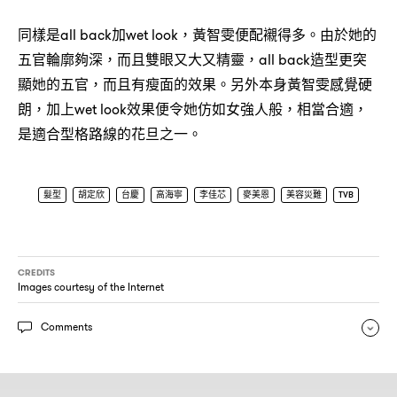
同樣是all back加wet look，黃智雯便配襯得多。由於她的
五官輪廓夠深，而且雙眼又大又精靈，all back造型更突
顯她的五官，而且有瘦面的效果。另外本身黃智雯感覺硬
朗，加上wet look效果便令她仿如女強人般，相當合適，
是適合型格路線的花旦之一。
髮型
胡定欣
台慶
高海寧
李佳芯
麥美恩
美容災難
TVB
CREDITS
Images courtesy of the Internet
Comments