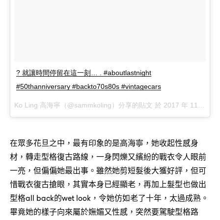
? 就讓時間停留在這一刻… . #aboutlastnight
#50thanniversary #backto70s80s #vintagecars
Ko Ling 高海寧（@sammkoling）分享的貼文 於
2017 年 11月 月 19 10:28下午 PST
在眾多花旦之中，最有印象的是高海寧，她收起性感身
材，轉走型格復古路線，一身閃爍又繽紛的戰衣令人眼前
一亮，但偏偏她最出事。雖然她剪短髮後大獲好評，但可
惜戰衣復古搶眼，其實本身已經顯老，再加上髮型也做出
型格all back的wet look，令她仿如老了十年，太過成熟。
畢竟她的樣子向來屬於嫵媚又性感，突然要駕駛型格路