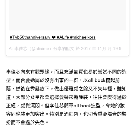
#Tvb50thanniversary ❤️ #ALife #michaelkors
Ali 李佳芯（@aliaime）分享的貼文 於
2017 年 11月 月 19 9:15上午 PST
李佳芯向來有觀眾緣，而且充滿氣質也易於嘗試不同的造
型。而台慶她屬於沒有出事的一群，以all back梳起前
蔭，然後在秀髮放下。做出優雅感之餘又不失年輕，雖知
道，大部分女星都會選擇髮髻來襯晚裝，往往會變得過於
正經，感覺沉悶。但李佳芯簡單all back造型，令她的妝
容同晚裝更加突出。特別是酒紅唇，也切合重要場合的裝
扮而不會過於失色。