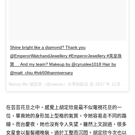
Shine bright like a diamond? Thank you
@EmperorWatchandJewellery #EmperorJewellery #英皇珠
寶 . . And my team? Makeup by @cyruslee1018 Hair by
@matt_chiu #tvb50thanniversary
Nancy Wu 胡定欣（@nwuuu）分享的貼文 於
2017 年 11月 月 19 9:07下午 PST
在芸芸花旦之中，感覺上胡定欣是最不似電視花旦的一
位，畢竟她的身形加上型格的氣質，令她容易走不同的路
線。而台慶夜，她也沒有令人失望。雖然上文說過，很多
女星會以髮髻襯晚裝，過於工整而沉悶。胡定欣今次也以