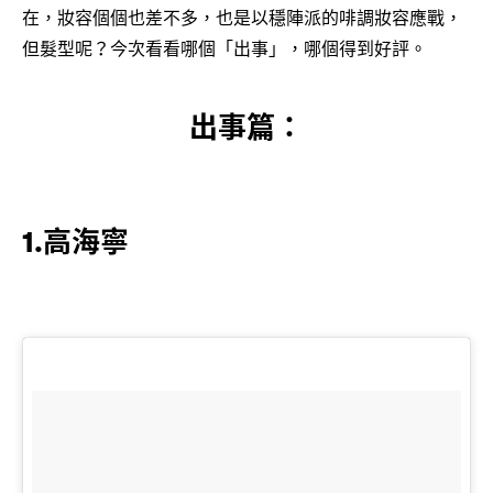
在，妝容個個也差不多，也是以穩陣派的啡調妝容應戰，
但髮型呢？今次看看哪個「出事」，哪個得到好評。
出事篇：
1.高海寧