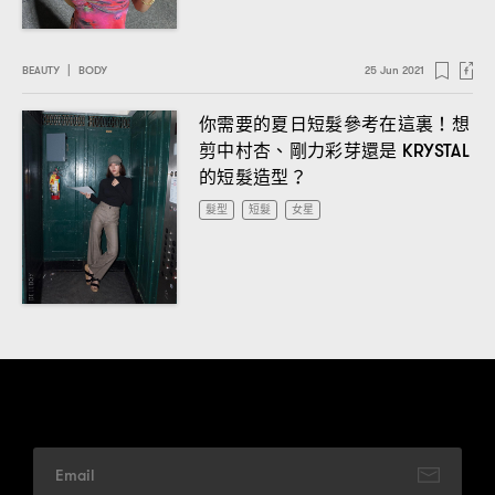
BEAUTY
|
BODY
25 Jun 2021
你需要的夏日短髮參考在這裏
想
！
剪中村杏、剛力彩芽還是
KRYSTAL
的短髮造型
？
髮型
短髮
女星