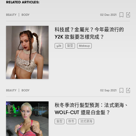
RELATED ARTICLES:
BEAUTY
|
BODY
02 Dec 2021
科技感
金屬光
今年最流行的
？
？
妝髮要怎樣完成
Y2K
？
y2k
髮型
Makeup
BEAUTY
|
BODY
02 Sep 2021
秋冬季流行髮型預測
法式瀏海、
：
還是白金髮
WOLF-CUT
？
髮型
秋冬
法式瀏海