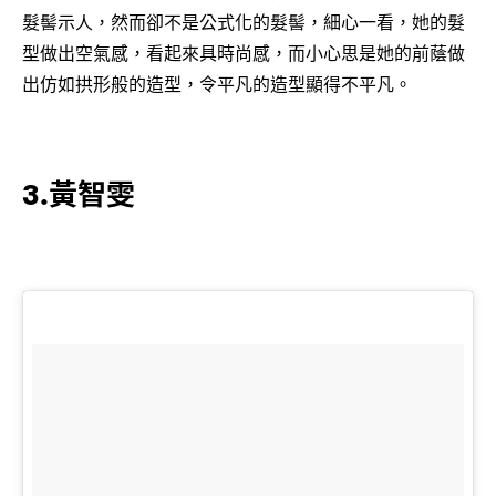
髮髻示人，然而卻不是公式化的髮髻，細心一看，她的髮
型做出空氣感，看起來具時尚感，而小心思是她的前蔭做
出仿如拱形般的造型，令平凡的造型顯得不平凡。
3.黃智雯