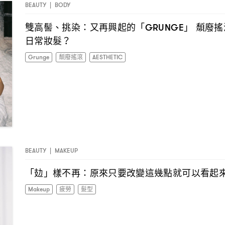
BEAUTY
|
BODY
雙高髻、挑染
又再興起的「
」
頹廢搖
：
GRUNGE
日常妝髮
？
Grunge
頹廢搖滾
AESTHETIC
BEAUTY
|
MAKEUP
「攰」樣不再
原來只要改變這幾點就可以看起
：
Makeup
疲勞
髮型