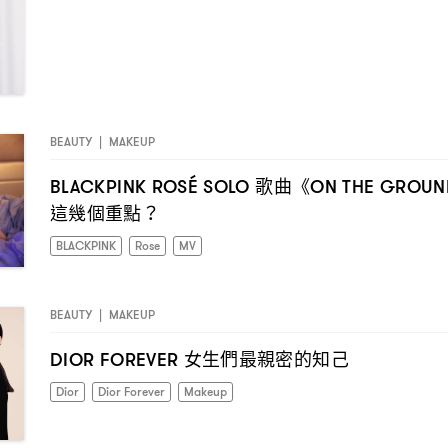
BEAUTY
|
MAKEUP
歌曲《
BLACKPINK ROSÉ SOLO
ON THE GROUN
這幾個重點
？
BLACKPINK
Rose
MV
BEAUTY
|
MAKEUP
女生們最親密的知己
DIOR FOREVER
Dior
Dior Forever
Makeup