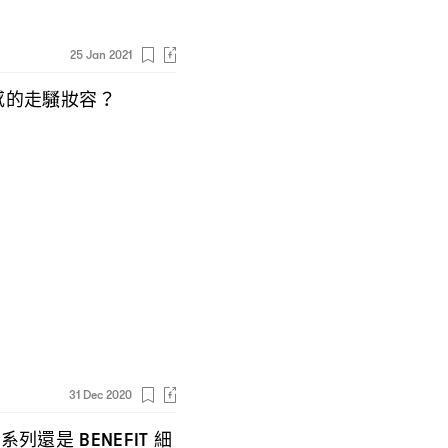
25 Jan 2021
感的走騷妝容
？
31 Dec 2020
量系列還是
細
BENEFIT