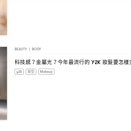
BEAUTY
|
BODY
科技感
金屬光
今年最流行的
妝髮要怎樣
？
？
Y2K
y2k
髮型
Makeup