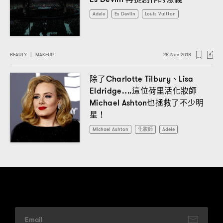
Adele
Es Devlin
Louis Vuitton
BEAUTY
|
MAKEUP
28 Nov 2018
除了
、
Charlotte Tilbury
Lisa
這位荷里活化妝師
Eldridge….
也拯救了不少明
Michael Ashton
星
！
Michael Ashton
化妝師
Adele