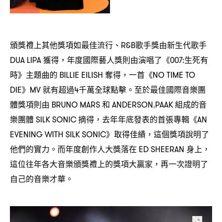
頒獎禮上其他獎項如最佳流行、
歌手獎由新生代歌手
R&B
獲得
年度國際藝人獎則由演唱了《
生死有
DUA LIPA
，
007:
時》主題曲的
奪得
一首《
BILLIE EILISH
，
NO TIME TO
》
就有超過
千萬全球點擊。至於最佳國際音樂團
DIE
MV
4
體獎項則由
和
組成的音
BRUNO MARS
ANDERSON.PAAK
樂團體
摘得
去年年底發表的首張專輯《
SILK SONIC
，
AN
》取得佳績
這個獎項說明了
EVENING WITH SILK SONIC
，
他們的實力。而年度創作人大獎落在
身上
ED SHEERAN
，
這位往年各大音樂頒獎禮上的獎項大贏家
再一次證明了
，
自己的音樂才華。