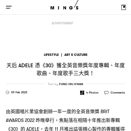
天后
憑《
》獲全英音樂獎年度專輯、年度歌曲、年度歌手三大獎
ADELE
30
！
ADVERTISEMENT
LIFESTYLE
|
ART & CULTURE
天后
憑《
》獲全英音樂獎年度專輯、年度
ADELE
30
歌曲、年度歌手三大獎
！
Text by
FUNG HIU KWAN
09 Feb 2022
4
Photos
Comments
由英國唱片業協會創辦一年一度的全英音樂獎
BRIT
昨晚舉行
焦點落在相隔十年推出新專輯
AWARDS 2022
，
《
》的
去年
月推出這張精心製作的專輯獲得
30
ADELE，
11