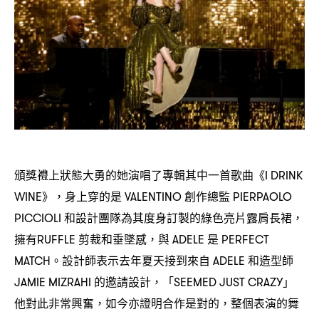
頒獎禮上狀態大勇的她演唱了專輯其中一首歌曲《
I DRINK
》
身上穿的是
創作總監
WINE
，
VALENTINO
PIERPAOLO
和設計團隊為其度身訂製的綠色亮片露肩長裙
PICCIOLI
，
擁有
剪裁和垂墜感
與
是
RUFFLE
，
ADELE
PERFECT
。設計師表示去年夏天接到來自
和造型師
MATCH
ADELE
的邀請設計
「
」
JAMIE MIZRAHI
，
SEEMED JUST CRAZY
他對此非常興奮
如今亦證明合作是對的
整個表演的舞
，
，