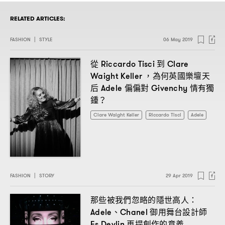
RELATED ARTICLES:
FASHION
|
STYLE
06 May 2019
從
到
Riccardo Tisci
Clare
為何英國樂壇天
Waight Keller ，
后
偏偏對
情有獨
Adele
Givenchy
鍾
？
Clare Waight Keller
Riccardo Tisci
Adele
FASHION
|
STORY
29 Apr 2019
那些被我們忽略的隱世高人
：
、
御用舞台設計師
Adele
Chanel
再提創作的意義
Es Devlin