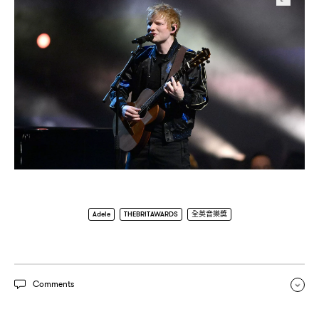
Adele
THEBRITAWARDS
全英音樂獎
Comments