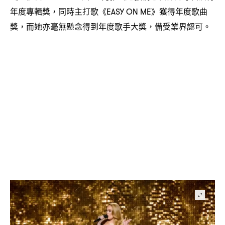
年度專輯獎
同時主打歌《
》獲得年度歌曲
，
EASY ON ME
獎
而她亦毫無懸念得到年度歌手大獎
備受業界認可。
，
，