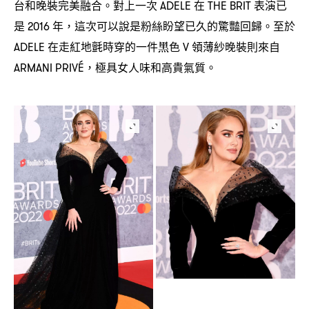
台和晚裝完美融合。對上一次
在
表演已
ADELE
THE BRIT
是
年
這次可以說是粉絲盼望已久的驚豔回歸。至於
2016
，
在走紅地氈時穿的一件黑色
領薄紗晚裝則來自
ADELE
V
極具女人味和高貴氣質。
ARMANI PRIVÉ，