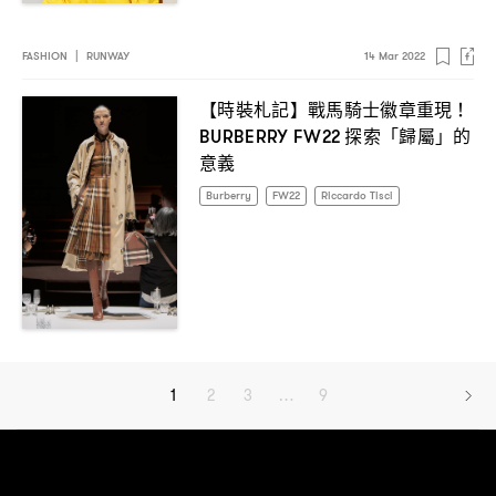
FASHION
|
RUNWAY
14 Mar 2022
【時裝札記】戰馬騎士徽章重現
！
探索「歸屬」的
BURBERRY FW22
意義
Burberry
FW22
Riccardo Tisci
1
2
3
…
9