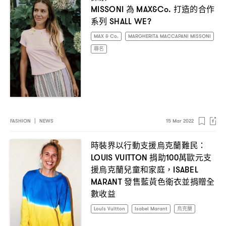
為
打造的合作
MISSONI
MAX&Co.
系列
SHALL WE?
MAX & Co.
MARGHERITA MACCAPANI MISSONI
聯名
FASHION
|
NEWS
15 Mar 2022
時裝界以行動支援烏克蘭難民
：
捐助
萬歐元支
LOUIS VUITTON
100
援烏克蘭兒童和家庭
，ISABEL
發售藍黃色衛衣並捐贈全
MARANT
數收益
Louis Vuitton
Isabel Marant
烏克蘭