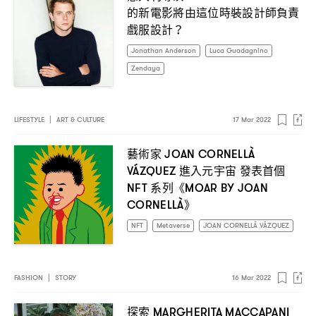
的新電影將由這位時裝設計師負責
戲服設計
？
Jonathan Anderson
Luca Guadagnino
Zendaya
LIFESTYLE
|
ART & CULTURE
17 Mar 2022
藝術家
JOAN CORNELLÀ
進入元宇宙
發表首個
VÁZQUEZ
系列《
NFT
MOAR BY JOAN
》
CORNELLÀ
NFT
Metaverse
JOAN CORNELLÀ VÁZQUEZ
FASHION
|
STORY
16 Mar 2022
探索
MARGHERITA MACCAPANI