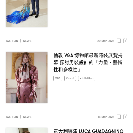
FASHION
|
NEWS
20 Mar 2022
倫敦
博物館最新時裝展覽揭
V&A
幕
探討男裝設計的「力量、藝術
性和多樣性」
V&A
Gucci
exhibition
FASHION
|
NEWS
18 Mar 2022
意大利導演
LUCA GUADAGNINO