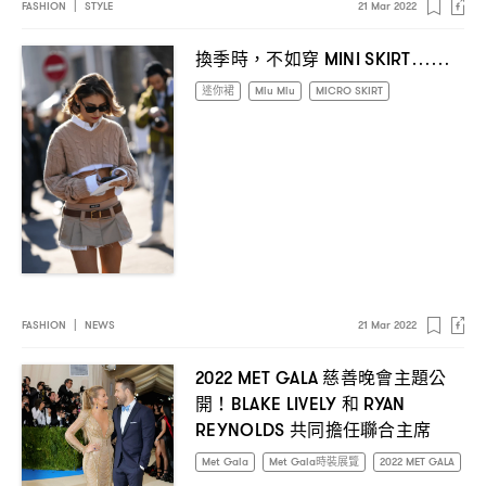
FASHION
|
STYLE
21 Mar 2022
換季時
不如穿
，
MINI SKIRT⋯⋯
迷你裙
Miu Miu
MICRO SKIRT
FASHION
|
NEWS
21 Mar 2022
慈善晚會主題公
2022 MET GALA
開
和
！BLAKE LIVELY
RYAN
共同擔任聯合主席
REYNOLDS
Met Gala
Met Gala時裝展覽
2022 MET GALA