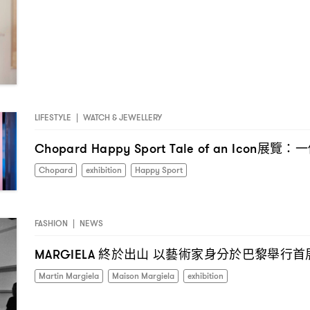
LIFESTYLE
|
WATCH & JEWELLERY
展覽
一
Chopard Happy Sport Tale of an Icon
：
Chopard
exhibition
Happy Sport
FASHION
|
NEWS
終於出山
以藝術家身分於巴黎舉行首
MARGIELA
Martin Margiela
Maison Margiela
exhibition