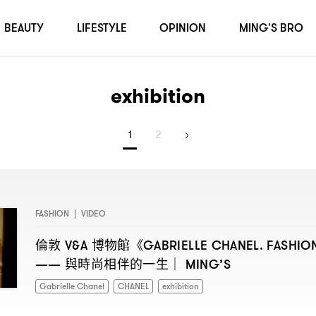
BEAUTY
LIFESTYLE
OPINION
MING'S BRO
exhibition
1
2
FASHION
|
VIDEO
倫敦
博物館《
V&A
GABRIELLE CHANEL. FASHIO
與時尚相伴的一生
——
｜ MING’S
Gabrielle Chanel
CHANEL
exhibition