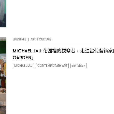
LIFESTYLE
|
ART & CULTURE
花園裡的觀察者
走進當代藝術家
MICHAEL LAU
，
」
GARDEN
MICHAEL LAU
CONTEMPORARY ART
exhibition