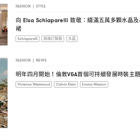
FASHION
|
STYLE
向
致敬
綴滿五萬多顆水晶及
Elsa Schiaparelli
：
裙
Schiaparelli
高級訂製服
水晶
FASHION
|
NEWS
明年四月開始
倫敦
首個可持續發展時裝主
！
V&A
Vivienne Westwood
Calvin Klein
Emma Waston