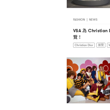
FASHION
|
NEWS
為
V&A
Christian 
覽
！
Christian Dior
展覽