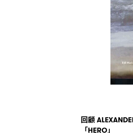
回顧
ALEXANDE
「
」
HERO