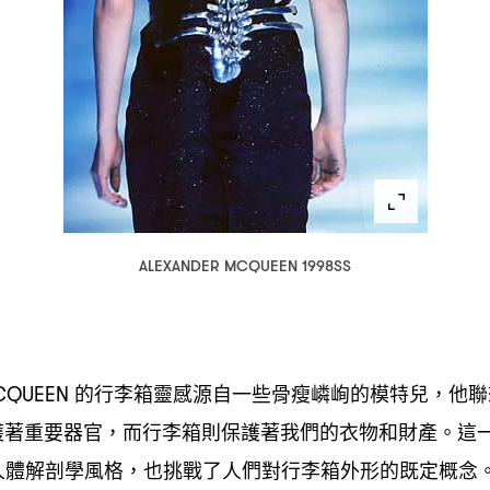
ALEXANDER MCQUEEN 1998SS
的行李箱靈感源自一些骨瘦嶙峋的模特兒
他聯
CQUEEN
，
護著重要器官
而行李箱則保護著我們的衣物和財產。這
，
人體解剖學風格
也挑戰了人們對行李箱外形的既定概念
，