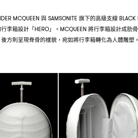
與
旗下的高級支線
NDER MCQUEEN
SAMSONITE
BLACK 
的行李箱設計「
」。
將行李箱設計成肋骨
HERO
MCQUEEN
後方則呈現脊骨的樣貌
宛如將行李箱轉化為人體雕塑
，
，