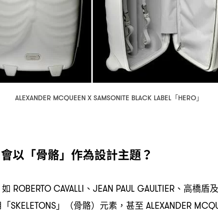
「
」
ALEXANDER MCQUEEN X SAMSONITE BLACK LABEL
HERO
會以「骨骼」作為設計主題
N
？
如
、
、高橋盾
，
ROBERTO CAVALLI
JEAN PAUL GAULTIER
用「
」
骨骼
元素
甚至
SKELETONS
（
）
，
ALEXANDER MCQ