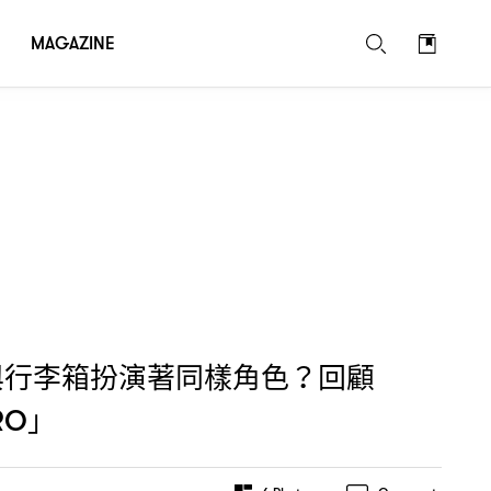
典行李箱「
」
HERO
MAGAZINE
與行李箱扮演著同樣角色
回顧
？
」
RO