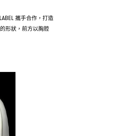
攜手合作
打造
LABEL
，
的形狀
前方以胸腔
，
。