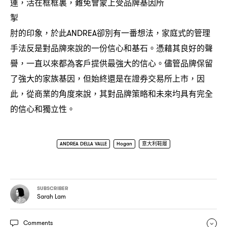
運
活在框框裏
難免會蒙上受品牌基因所
，
，
掣
肘的印象
於此
卻別有一番想法
家庭式的管理
，
ANDREA
，
手法反是對品牌來說的一份信心和基石。憑藉其良好的聲
譽
一直以來都為客戶提供最強大的信心。儘管品牌保留
，
了強大的家族基因
但始終還是在證券交易所上市
因
，
，
此
從商業的角度來說
其對品牌策略和未來均具有完全
，
，
的信心和獨立性。
ANDREA DELLA VALLE
Hogan
意大利鞋履
SUBSCRIBER
Sarah Lam
Comments