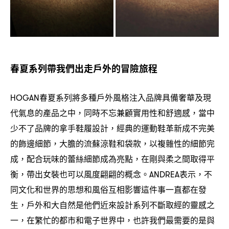
春夏系列帶我們出走戶外的冒險旅程
春夏系列將多種戶外風格注入品牌具備奢華及現
HOGAN
代氣息的產品之中
同時不忘兼顧實用性和舒適感
當中
，
，
少不了品牌的拿手鞋履設計
經典的運動鞋革新成不完美
，
的飾邊細節
大膽的流蘇涼鞋和袋款
以複雜性的細節完
，
，
成
配合玩味的蕾絲細節成為亮點
在剛與柔之間取得平
，
，
衡
帶出女裝也可以風度翩翩的概念。
表示
不
，
ANDREA
，
同文化和世界的思想和風俗互相影響這件事一直都在發
生
戶外和大自然是他們近來設計系列不斷取經的靈感之
，
一
在繁忙的都市和電子世界中
也許我們最需要的是與
，
，