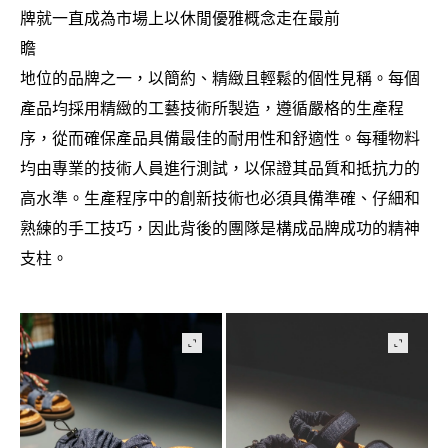
牌就一直成為市場上以休閒優雅概念走在最前
瞻
地位的品牌之一
以簡約、精緻且輕鬆的個性見稱。每個
，
產品均採用精緻的工藝技術所製造
遵循嚴格的生產程
，
序
從而確保產品具備最佳的耐用性和舒適性。每種物料
，
均由專業的技術人員進行測試
以保證其品質和抵抗力的
，
高水準。生產程序中的創新技術也必須具備準確、仔細和
熟練的手工技巧
因此背後的團隊是構成品牌成功的精神
，
支柱。