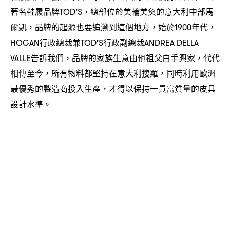
著名鞋履品牌
總部位於美輪美奐的意大利中部馬
TOD’S，
爾凱
品牌的起源也要追溯到這個地方
始於
年代
，
，
1900
，
行政總裁兼
行政副總裁
HOGAN
TOD’S
ANDREA DELLA
告訴我們
品牌的家族生意由他祖父白手興家
代代
VALLE
，
，
相傳至今
所有物料都堅持在意大利搜羅
同時利用歐洲
，
，
最優秀的製造商投入生產
才得以保持一貫富質量的皮具
，
設計水準。