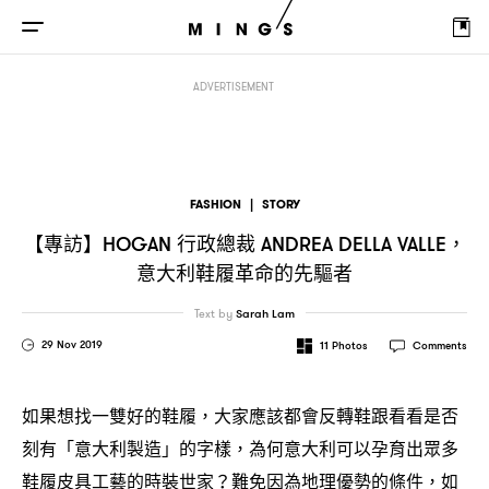
【專訪】
行政總裁
意大利鞋履革命的先驅者
HOGAN
ANDREA DELLA VALLE，
ADVERTISEMENT
FASHION
|
STORY
【專訪】
行政總裁
HOGAN
ANDREA DELLA VALLE，
意大利鞋履革命的先驅者
Text by
Sarah Lam
29 Nov 2019
11
Photos
Comments
如果想找一雙好的鞋履
大家應該都會反轉鞋跟看看是否
，
刻有「意大利製造」的字樣
為何意大利可以孕育出眾多
，
鞋履皮具工藝的時裝世家
難免因為地理優勢的條件
如
？
，