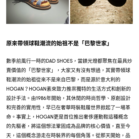
原來帶領球鞋潮流的始祖不是「巴黎世家」
數季前風行一時的
當鎂光燈都聚焦在最具炒
DAD SHOES，
賣價值的「巴黎世家」
大家又有沒有想過
其實帶領球
，
，
鞋潮流的始祖從來不是來自巴黎
而是源於意大利的
，
素來致力推祟獨特的生活方式和創新的
HOGAN？HOGAN
設計手法。由
年開始
其休閒的時尚哲學、原創設計
1986
，
和完善的實用性
早已在奢華時裝鞋履世界掀起了一場革
，
命。事實上
更是首位推出奢侈運動鞋這種概念
，HOGAN
的先驅者
將這個想法鞏固成為品牌的核心價值
直至今
，
，
天
這個概念游走在時裝界的每個角落。從那天開始
品
，
，