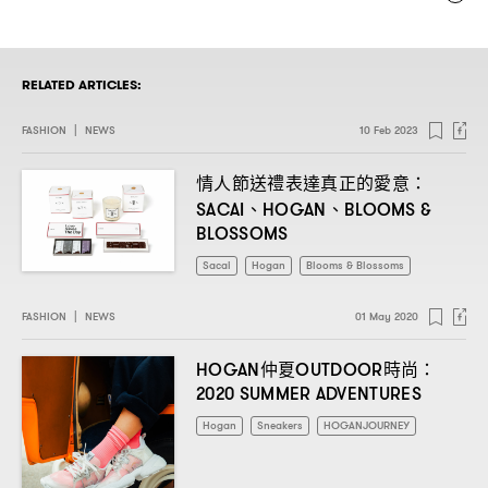
RELATED ARTICLES:
FASHION
|
NEWS
10 Feb 2023
情人節送禮表達真正的愛意
：
、
、
SACAI
HOGAN
BLOOMS &
BLOSSOMS
Sacai
Hogan
Blooms & Blossoms
FASHION
|
NEWS
01 May 2020
仲夏
時尚
HOGAN
OUTDOOR
：
2020 SUMMER ADVENTURES
Hogan
Sneakers
HOGANJOURNEY