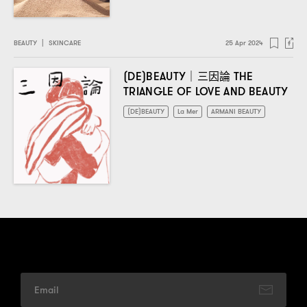
BEAUTY
|
SKINCARE
25 Apr 2024
三因論
(DE)BEAUTY｜
THE
TRIANGLE OF LOVE AND BEAUTY
(DE)BEAUTY
La Mer
ARMANI BEAUTY