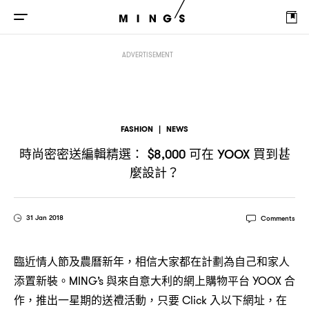
時尚密密送編輯精選
可在
買到甚麼設計
： $8,000
YOOX
？
ADVERTISEMENT
FASHION
|
NEWS
時尚密密送編輯精選
可在
買到甚
： $8,000
YOOX
麼設計
？
31 Jan 2018
Comments
臨近情人節及農曆新年，相信大家都在計劃為自己和家人
添置新裝。MING’s 與來自意大利的網上購物平台 YOOX 合
作，推出一星期的送禮活動，只要 Click 入以下網址，在