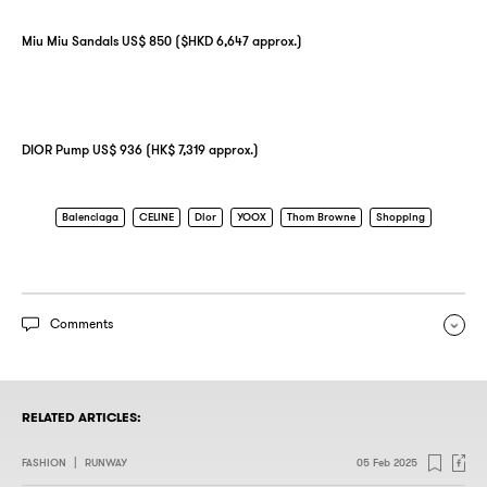
Miu Miu Sandals US$ 850 ($HKD 6,647 approx.)
DIOR Pump US$ 936 (HK$ 7,319 approx.)
Balenciaga
CELINE
Dior
YOOX
Thom Browne
Shopping
Comments
RELATED ARTICLES:
FASHION
|
RUNWAY
05 Feb 2025