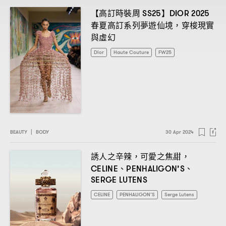
【高訂時裝周
】
SS25
DIOR 2025
春夏高訂系列夢遊仙境
穿梭現實
，
與虛幻
Dior
Haute Couture
FW25
BEAUTY
|
BODY
30 Apr 2024
誘人之辛辣
可愛之焦甜
，
，
、
、
CELINE
PENHALIGON’S
SERGE LUTENS
CELINE
PENHALIGON’S
Serge Lutens