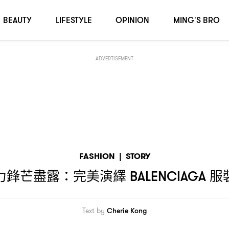
BEAUTY
LIFESTYLE
OPINION
MING'S BRO
ADVERTISEMENT
FASHION
|
STORY
力鋒芒盡露
完美演繹
服
：
BALENCIAGA
Text by
Cherie Kong