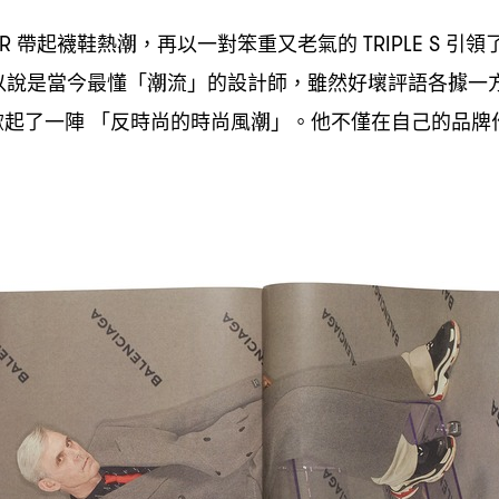
帶起襪鞋熱潮
再以一對笨重又老氣的
引領
ER
，
TRIPLE S
以說是當今最懂「潮流」的設計師
雖然好壞評語各據一
，
掀起了一陣
「反時尚的時尚風潮」。他不僅在自己的品牌