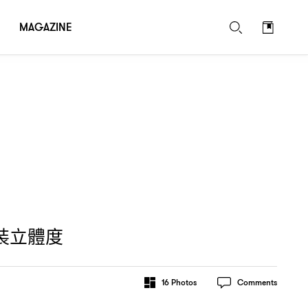
MAGAZINE
裝立體度
16
Photos
Comments