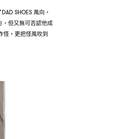
了
風向
DAD SHOES
，
方
但又無可否認他成
，
作怪
更把怪風吹到
，