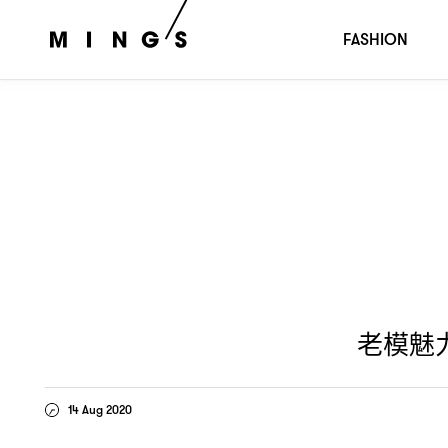
老模魅力鋒芒盡露
完美演繹
服裝立體度
：
BALENCIAGA
FASHION
老模魅
14 Aug 2020