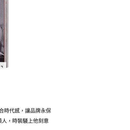
合時代感
讓品牌永保
，
類人
時裝騷上他刻意
，