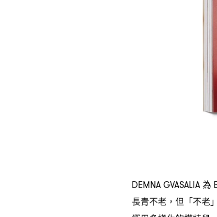
為
DEMNA GVASALIA
B
長青不老
但「不老
，