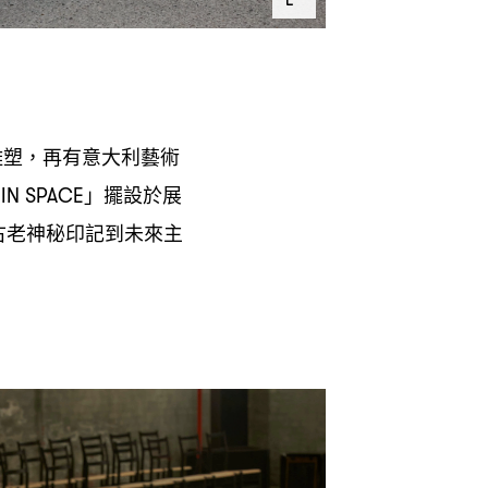
雕塑
再有意大利藝術
，
」擺設於展
IN SPACE
古老神秘印記到未來主