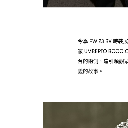
今季
時裝
FW 23 BV
家
UMBERTO BOCCI
台的兩側
這引領觀
，
義的故事。