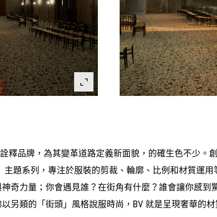
詮釋品牌
為其變革道路定義新面貌
的確生色不少。
，
，
」主題系列
專注於服裝的剪裁、輪廓、比例和材質運用
，
與神奇力量
你會遇見誰
在街角有什麼
誰會讓你感到
；
？
？
彿以另類的「街頭」風格說服時尚
就是呈現奢華的材
，BV