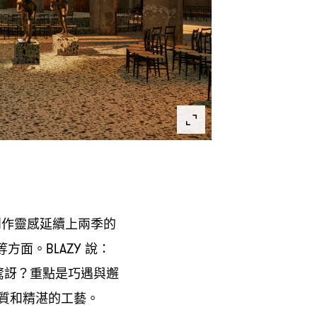
創作靈感延續上兩季的
等方面。
說
BLAZY
：
驚訝
重點是巧遇與邂
？
質和精湛的工藝。