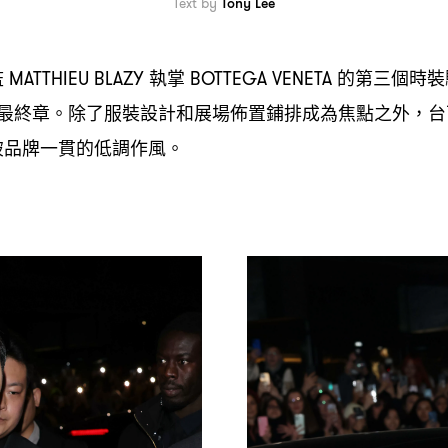
Text by
Tony Lee
監
執掌
的第三個時裝
MATTHIEU BLAZY
BOTTEGA VENETA
最終章。除了服裝設計和展場佈置鋪排成為焦點之外
台
，
破品牌一貫的低調作風。