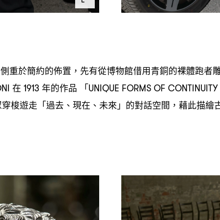
展側重於簡約的佈置
先有從博物館借用青銅的裸體跑者
，
在
年的作品
「
ONI
1913
UNIQUE FORMS OF CONTINUITY 
眾穿梭遊走「過去、現在、未來」的對話空間
藉此描繪
，