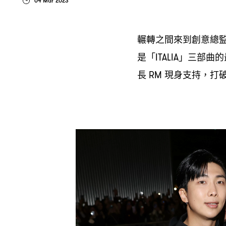
04 Mar 2023
輾轉之間來到創意總
是「
」三部曲的
ITALIA
長
現身支持
打
RM
，