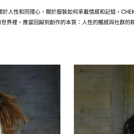
關於人性和同理心
關於服裝如何承載情感和記憶
，
，CHEM
的世界裡
應當回歸到創作的本質
人性的觸感與社群的
，
：