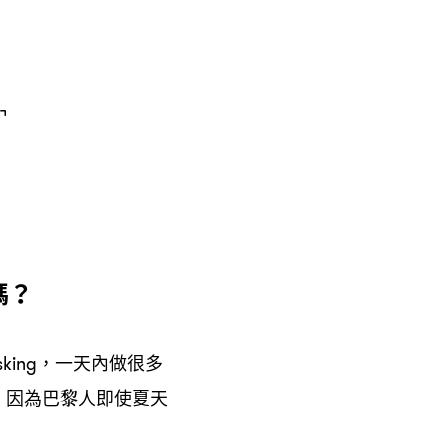
嗎
？
一天內做很多
asking，
因為巴黎人即使夏天
，