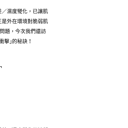
差
濕度變化
已讓肌
／
，
正是外在環境對脆弱肌
問題
今次我們還訪
，
衝擊｣的秘訣
！