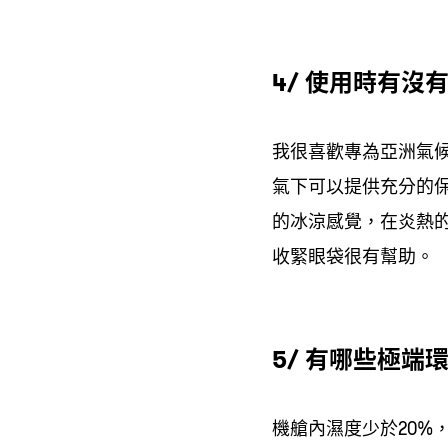
使用時有沒
4/
我很喜歡專為亞洲氣
氣下可以提供充分的
的冰涼感覺
在炎熱
，
收緊眼袋很有幫助。
有哪些極端
5/
機艙內濕度少於
20%