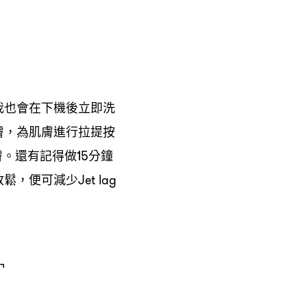
我也會在下機後立即洗
膚
為肌膚進行拉提按
，
膚。還有記得做
分鐘
15
放鬆
便可減少
，
Jet lag