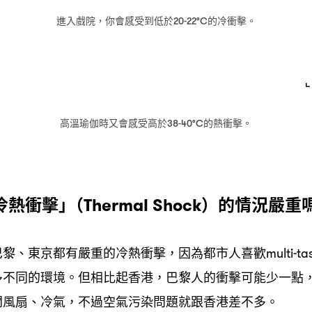
進入戲院
你會感受到低於
的冷衝擊。
，
20-22°C
高溫瑜伽時又會感受高於
的熱衝擊。
38-40°C
冷熱衝擊｣
的情況嚴重
（Thermal Shock）
巴黎、東京都有嚴重的冷熱衝擊
因為都市人喜歡
，
multi-t
多不同的環境。但相比起香港
巴黎人的衝擊可能少一點
，
開風扇、冷氣
不過空氣污染問題就跟香港差不多。
，