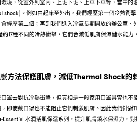
同環境
從室外到室內、上班下班、上車下車等
當中的
，
，
。例如由起床至外出
我們經歷第一個冷熱衝擊
l shock)
，
會經歷第二個
再到我們進入冷氣長期開放的辦公室、
，
；
歷約
種不同的冷熱衝擊
它們會減低肌膚保濕儲水能力
17
，
麼方法保護肌膚
減低
的
，
Thermal Shock
戴口罩去對抗冷熱衝擊
但真相是一般家用口罩其實也不
，
細
即使戴口罩也不能阻止它們刺激肌膚。因此我們針對
，
T
水潤活肌保濕系列
提升肌膚鎖水保濕力
對
-Essentiel
，
，