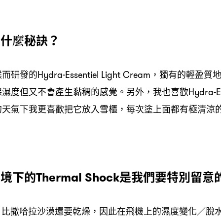
有什麼秘訣
？
候而研發的
獨有的輕盈質
Hydra-Essentiel Light Cream，
保濕度但又不會產生黏稠的感覺。另外
我也喜歡
，
Hydra-E
的天氣下我更喜歡把它放入雪櫃
每次塗上面都有極清涼
，
環境下的
是我們要特別留意
Thermal Shock
比撒哈拉沙漠還要乾燥
因此在飛機上的濕度變化
脫
，
，
／