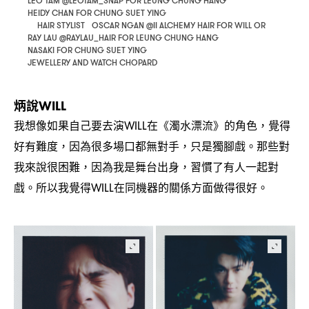
LEO TAM @LEOTAM_SNAP FOR LEUNG CHUNG HANG
HEIDY CHAN FOR CHUNG SUET YING
HAIR STYLIST OSCAR NGAN @II ALCHEMY HAIR FOR WILL OR
RAY LAU @RAYLAU_HAIR FOR LEUNG CHUNG HANG
NASAKI FOR CHUNG SUET YING
JEWELLERY AND WATCH CHOPARD
炳說
WILL
我想像如果自己要去演
在《濁水漂流》的角色
覺得
WILL
，
好有難度
因為很多場口都無對手
只是獨腳戲。那些對
，
，
我來說很困難
因為我是舞台出身
習慣了有人一起對
，
，
戲。所以我覺得
在同機器的關係方面做得很好。
WILL