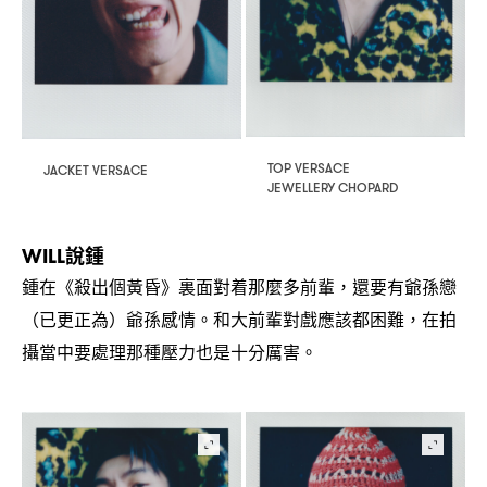
TOP VERSACE
JACKET VERSACE
JEWELLERY CHOPARD
說鍾
WILL
鍾在《殺出個黃昏》裏面對着那麼多前輩
還要有爺孫戀
，
已更正為
爺孫感情。和大前輩對戲應該都困難
在拍
（
）
，
攝當中要處理那種壓力也是十分厲害。