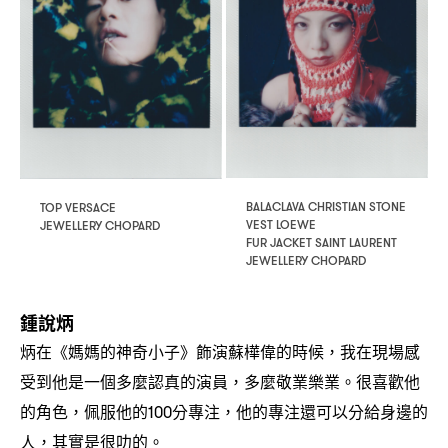
BALACLAVA CHRISTIAN STONE
TOP VERSACE
VEST LOEWE
JEWELLERY CHOPARD
FUR JACKET SAINT LAURENT
JEWELLERY CHOPARD
鍾說炳
炳在《媽媽的神奇小子》飾演蘇樺偉的時候
我在現場感
，
受到他是一個多麼認真的演員
多麼敬業樂業。很喜歡他
，
的角色
佩服他的
分專注
他的專注還可以分給身邊的
，
100
，
人
其實是很叻的。
，