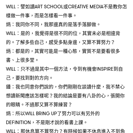
譬如讀
或
不是教你怎
WILL：
ART SCHOOL
CREATIVE MEDIA
樣做一件事
而是怎樣看一件事。
，
炳
我同你不同
我那邊真的是落手落腳做。
：
，
是的
我覺得是很不同的位
其實未必是相違背
WILL：
，
，
的。了解多些自己
感受多點身邊
又算不算努力
，
，
？
炳
都是的
其實可能是一種心態
實質不是要看很多
：
，
，
書、上很多堂。
只不過是其中一個方法
令到有機會
到自
WILL：
，
INSPIRE
己
要找到對的方向。
，
鍾
我也同意你們說的
你們剛剛在談讀什麼
我不禁心
：
，
，
想讀新聞應該怎樣呢
我的結論是要有八卦的心
張開你
？
，
的眼睛。不過那又算不算練習
？
炳
所以
了努力可以有另外的
：
WILL BRING UP
不是剛才說的看書上課。
DEFINITION，
那休息算不算努力
有時候如果不休息進入不到角
WILL：
？