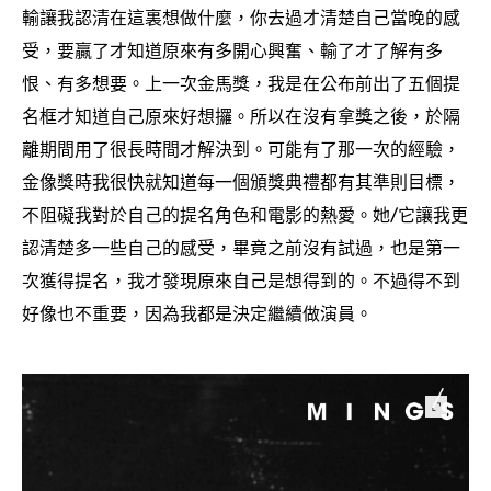
輸讓我認清在這裏想做什麼
你去過才清楚自己當晚的感
，
受
要贏了才知道原來有多開心興奮、輸了才了解有多
，
恨、有多想要。上一次金馬獎
我是在公布前出了五個提
，
名框才知道自己原來好想攞。所以在沒有拿獎之後
於隔
，
離期間用了很長時間才解決到。可能有了那一次的經驗
，
金像獎時我很快就知道每一個頒獎典禮都有其準則目標
，
不阻礙我對於自己的提名角色和電影的熱愛。她
它讓我更
/
認清楚多一些自己的感受
畢竟之前沒有試過
也是第一
，
，
次獲得提名
我才發現原來自己是想得到的。不過得不到
，
好像也不重要
因為我都是決定繼續做演員。
，