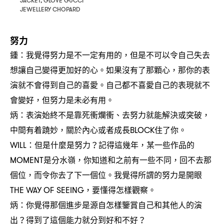
JACKET, GLOVE GUCCI
JEWELLERY CHOPARD
努力
鍾
我覺得努力是不一定有用的
但是不可以令自己失去
：
，
想讓自己變得更加好的心。如果沒有了那顆心
那你的表
，
演就不會得到自己的喜愛。自己都不喜愛自己的表現就不
會變好
但努力是未必有用。
，
炳
表演始終不是靠死衝爛衝、去努力就能解決或突破
：
，
中間有着蹺妙
關於內心或者成長
住了你。
，
BLOCK
但是什麼是努力
記得這幾年
某一些作品的
WILL：
？
，
是分水嶺
你知道和之前有一些不同
回不去那
MOMENT
，
，
個位
而令你去了下一個位。我覺得所謂的努力是開眼
，
要懂得怎樣觀察。
THE WAY OF SEEING，
炳
你覺得那個進步是源自怎樣鑒賞自己和其他人的演
：
出
得到了這個能力就分到好和不好
？
？