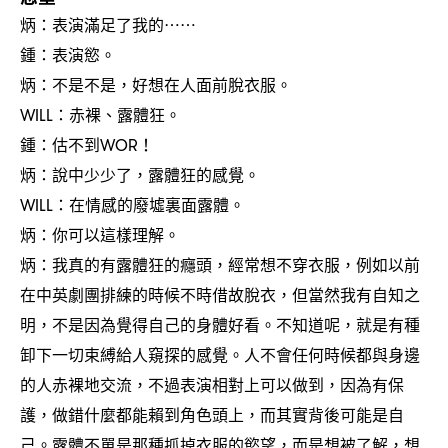
炳
表演滿足了我的
：
⋯⋯
鍾
表演慾。
：
炳
不是不是
好想在人面前脫衣服。
：
，
赤裸、露體狂。
WILL：
鍾
估不到
：
WOR！
炳
說中少少了
露體狂的感覺。
：
，
在情感的廢墟裏面露體。
WILL：
炳
你可以這樣理解。
：
炳
我真的有露體狂的癮頭
經常想不穿衣服
例如以前
：
，
，
在中英劇團排練的時候不時借故脫衣
但當然我有自知之
，
明
不是因為覺得自己的身體好看。不知道呢
就是有種
，
，
卸下一切束縛給人窺探的感覺。人不會任何時候都與身邊
的人赤裸地交流
不過表演相對上可以做到
因為有保
，
，
護
做錯什麼都能賴到角色頭上
而其實背後可能是自
，
，
己。露體不單是那種抓掉衣服的慾望
而是想被了解
想
，
，