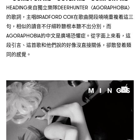
來自獨立樂隊
〈
〉
HEADING
DEERHUNTER
AGORAPHOBIA
的歌詞
主唱
在歌曲開段喃喃重複着這三
，
BRADFORD COX
句
相似的讀音不仔細聆聽根本聽不出分別
而
，
，
的中文是廣場恐懼症。從字面上來看
這
AGORAPHOBIA
，
段引言、這首歌和他們說的好像沒直接關係
卻散發着類
，
同的感覺。