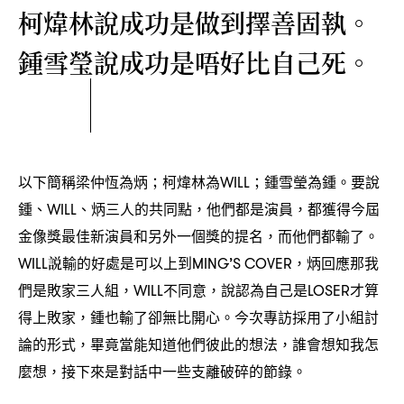
柯煒林說成功是做到擇善固執。
鍾雪瑩說成功是唔好比自己死。
以下簡稱梁仲恆為炳
柯煒林為
鍾雪瑩為鍾。要說
；
WILL；
鍾、
、炳三人的共同點
他們都是演員
都獲得今屆
WILL
，
，
金像獎最佳新演員和另外一個獎的提名
而他們都輸了。
，
説輸的好處是可以上到
炳回應那我
WILL
MING’S COVER，
們是敗家三人組
不同意
說認為自己是
才算
，WILL
，
LOSER
得上敗家
鍾也輸了卻無比開心。今次專訪採用了小組討
，
論的形式
畢竟當能知道他們彼此的想法
誰會想知我怎
，
，
麼想
接下來是對話中一些支離破碎的節錄。
，