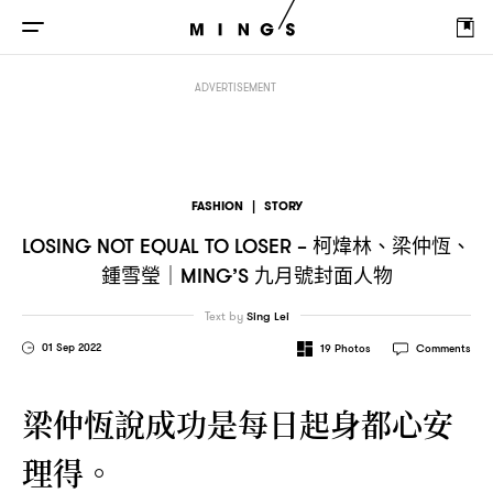
柯煒林、梁仲恆、鍾雪瑩
九月號封面
LOSING NOT EQUAL TO LOSER –
｜MING’S
ADVERTISEMENT
FASHION
|
STORY
柯煒林、梁仲恆、
LOSING NOT EQUAL TO LOSER –
鍾雪瑩
九月號封面人物
｜MING’S
Text by
Sing Lei
01 Sep 2022
19
Photos
Comments
梁仲恆說成功是每日起身都心安
理得。