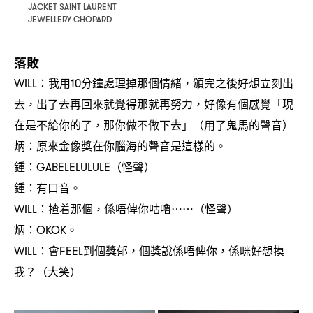
JACKET SAINT LAURENT
JEWELLERY CHOPARD
落敗
我用
分鐘處理掉那個情緒
頒完之後好想立刻出
WILL：
10
，
去
出了去再回來就覺得那就再努力
好像有個感覺「現
，
，
在是不給你的了
那你做不做下去」
用了鬼馬的聲音
，
（
）
炳
原來金像獎在你腦海的聲音是這樣的。
：
鍾
怪聲
：GABELELULULE（
）
鍾
有口音。
：
揸着那個
係唔俾你咕嚕
怪聲
WILL：
，
⋯⋯（
）
炳
。
：OKOK
會
到個獎郁
個獎說係唔俾你
係咪好想摸
WILL：
FEEL
，
，
我
大笑
？（
）