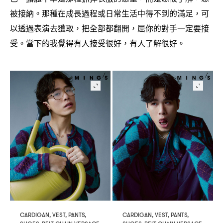
被接納。那種在成長過程或日常生活中得不到的滿足
可
，
以透過表演去獲取
把全部都翻開
屈你的對手一定要接
，
，
受。當下的我覺得有人接受很好
有人了解很好。
，
CARDIGAN, VEST, PANTS,
CARDIGAN, VEST, PANTS,