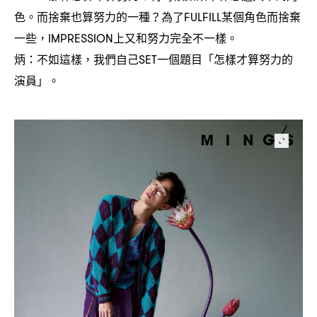
色。而捨棄也算努力的一種
為了
某個角色而捨棄
？
FULFILL
一些
上又和努力完全不一樣。
，IMPRESSION
炳
不如這樣
我們自己
一個題目「怎樣才算努力的
：
，
SET
演員」。