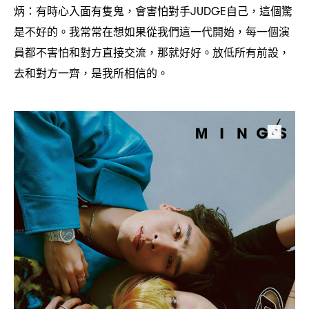
炳
有時心入面有隻鬼
會害怕對手
自己
這個驚
：
，
JUDGE
，
是不好的。我常常在想如果從我們這一代開始
每一個演
，
員都不害怕和對方直接交流
那就好好。放低所有前設
，
，
去和對方一齊
是我所相信的。
，