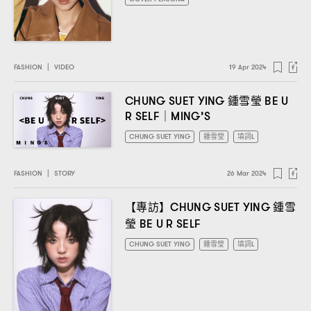
FASHION
|
VIDEO
19 Apr 2024
鍾雪瑩
CHUNG SUET YING
BE U
R SELF｜MING’S
CHUNG SUET YING
鍾雪瑩
填詞L
FASHION
|
STORY
26 Mar 2024
【專訪】
鍾雪
CHUNG SUET YING
瑩
BE U R SELF
CHUNG SUET YING
鍾雪瑩
填詞L