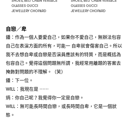
SHOES, BELT CHAIN VERSACE
SHOES, BELT CHAIN VERSACE
GLASSES GUCCI
GLASSES GUCCI
JEWELLERY CHOPARD
JEWELLERY CHOPARD
自戀
卑
／
鍾
作為一個人要愛自己
如果你不愛自己
無辦法包容
：
，
，
自己在表演方面的所有
可能一
自卑就會傷害自己。所以
，
我不去想自卑或自戀是否演員應該有的特質
而是概括為
，
包容自己。覺得這個問題無所謂
我經常用離題的答案去
，
掩飾對問題的不理解。
笑
（
）
鍾
下一位。
：
我現在是
WILL：
⋯⋯
炳
你自己呢
我覺得你一定是自戀。
：
？
無可能長時間自戀
或長時間自卑
它是一個狀
WILL：
，
，
態。