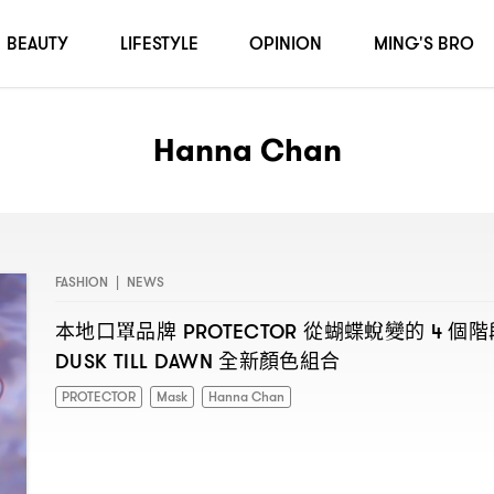
BEAUTY
LIFESTYLE
OPINION
MING'S BRO
Hanna Chan
FASHION
|
NEWS
本地口罩品牌
從蝴蝶蛻變的
個階
PROTECTOR
4
全新顏色組合
DUSK TILL DAWN
PROTECTOR
Mask
Hanna Chan