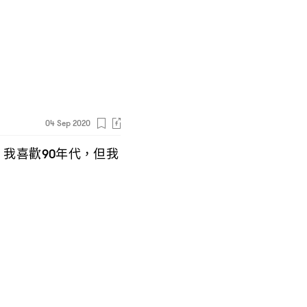
04 Sep 2020
我喜歡
年代
但我
：
90
，