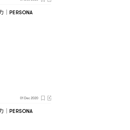
力
｜PERSONA
01 Dec 2020
力
｜PERSONA