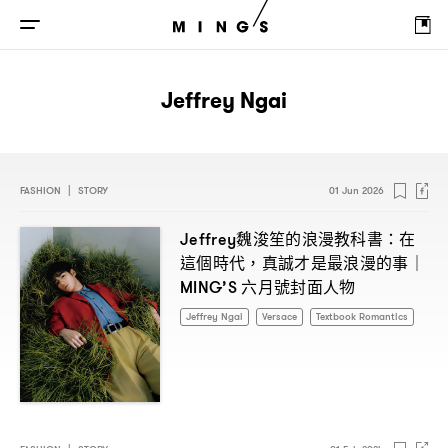
Jeffrey Ngai
FASHION
|
STORY
01 Jun 2026
魏浚笙的浪漫教科書
在
Jeffrey
：
這個時代
真誠才是最浪漫的事
，
｜
六月號封面人物
MING’S
Jeffrey Ngai
Versace
Textbook Romantics