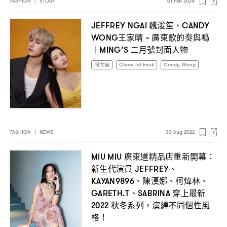
FASHION
|
STORY
01 Feb 2024
魏浚笙、
JEFFREY NGAI
CANDY
王家晴
廣東歌的奏與鳴
WONG
–
二月號封面人物
｜MING’S
周大福
Chow Tai Fook
Candy Wong
FASHION
|
NEWS
30 Aug 2022
廣東道精品店重新開幕
MIU MIU
：
新生代演員
、
JEFFREY
、陳漢娜、柯煒林、
KAYAN9896
、
穿上最新
GARETH.T
SABRINA
秋冬系列
演繹不同個性風
2022
，
格
！