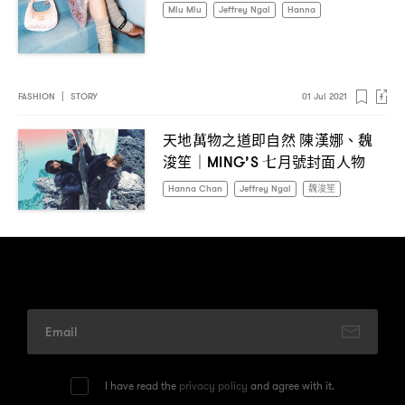
Miu Miu
Jeffrey Ngai
Hanna
FASHION
|
STORY
01 Jul 2021
天地萬物之道即自然
陳漢娜、魏
浚笙
七月號封面人物
｜MING’S
Hanna Chan
Jeffrey Ngai
魏浚笙
I have read the
privacy policy
and agree with it.