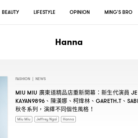
BEAUTY
LIFESTYLE
OPINION
MING'S BRO
Hanna
FASHION
|
NEWS
廣東道精品店重新開幕
新生代演員
MIU MIU
：
JE
、陳漢娜、柯煒林、
、
KAYAN9896
GARETH.T
SAB
秋冬系列
演繹不同個性風格
，
！
Miu Miu
Jeffrey Ngai
Hanna