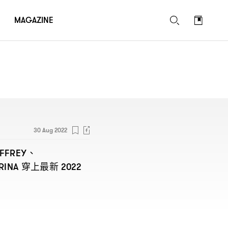
MAGAZINE
30 Aug 2022
、
FFREY
穿上最新
RINA
2022