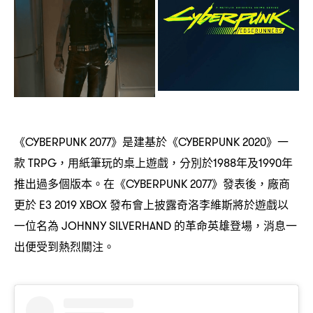
《
》是建基於《
》一
CYBERPUNK 2077
CYBERPUNK 2020
款
用紙筆玩的桌上遊戲
分別於
年及
年
TRPG，
，
1988
1990
推出過多個版本。在《
》發表後
廠商
CYBERPUNK 2077
，
更於
發布會上披露奇洛李維斯將於遊戲以
E3 2019 XBOX
一位名為
的革命英雄登場
消息一
JOHNNY SILVERHAND
，
出便受到熱烈關注。