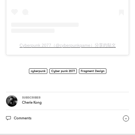
分享的貼文
Cyberpunk 2077（@cyberpunkgame）
cyberpunk
Cyber punk 2077
Fragment Design
SUBSCRIBER
Cherie Kong
Comments