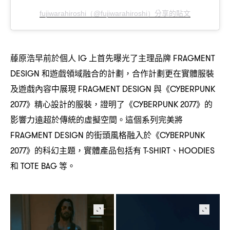
分享的貼文
fujiwarahiroshi（@fujiwarahiroshi）
藤原浩早前於個人
上首先曝光了主理品牌
IG
FRAGMENT
和遊戲領域融合的計劃
合作計劃更在實體服裝
DESIGN
，
及遊戲內容中展現
與《
FRAGMENT DESIGN
CYBERPUNK
》精心設計的服裝
證明了《
》的
2077
，
CYBERPUNK 2077
影響力遠超於傳統的虛擬空間。這個系列完美將
的街頭風格融入於《
FRAGMENT DESIGN
CYBERPUNK
》的科幻主題
實體產品包括有
、
2077
，
T-SHIRT
HOODIES
和
等。
TOTE BAG