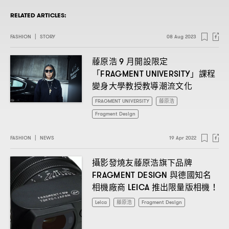
RELATED ARTICLES:
FASHION
|
STORY
08 Aug 2023
藤原浩
月開設限定
9
「
」課程
FRAGMENT UNIVERSITY
變身大學教授教導潮流文化
FRAGMENT UNIVERSITY
藤原浩
Fragment Design
FASHION
|
NEWS
19 Apr 2022
攝影發燒友藤原浩旗下品牌
與德國知名
FRAGMENT DESIGN
相機廠商
推出限量版相機
LEICA
！
Leica
藤原浩
Fragment Design