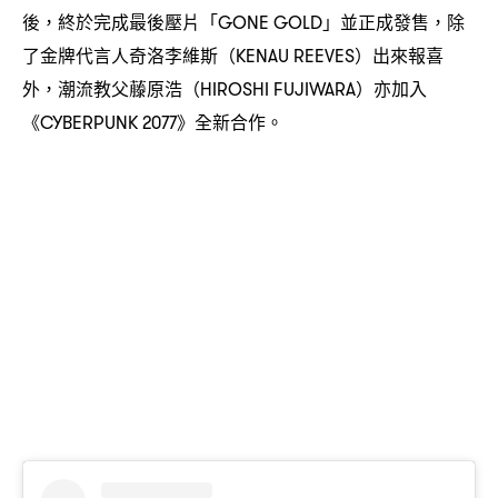
後
終於完成最後壓片「
」並正成發售
除
，
GONE GOLD
，
了金牌代言人奇洛李維斯
出來報喜
（KENAU REEVES）
外
潮流教父藤原浩
亦加入
，
（HIROSHI FUJIWARA）
《
》全新合作。
CYBERPUNK 2077