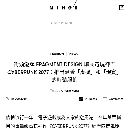
街頭潮牌
聯乘電玩神作
推出涵蓋「虛
FRAGMENT DESIGN
CYBERPUNK 2077：
ADVERTISEMENT
FASHION
|
NEWS
街頭潮牌
聯乘電玩神作
FRAGMENT DESIGN
推出涵蓋「虛擬」和「現實」
CYBERPUNK 2077：
的時裝服飾
Text by
Cherie Kong
10 Dec 2020
2
Photos
Comments
疫情流行一年
電子遊戲成為大家的避風港
今年萬眾矚
，
，
目的重量級電玩神作《
》經歷四度延期
CYBERPUNK 2077