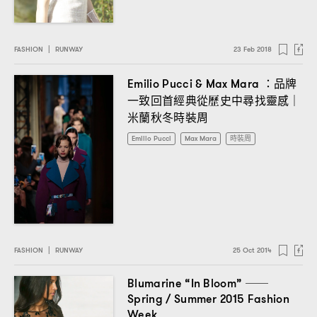
FASHION
|
RUNWAY
23 Feb 2018
品牌
Emilio Pucci & Max Mara ：
一致回首經典從歷史中尋找靈感
｜
米蘭秋冬時裝周
Emilio Pucci
Max Mara
時裝周
FASHION
|
RUNWAY
25 Oct 2014
Blumarine “In Bloom” ──
Spring / Summer 2015 Fashion
Week