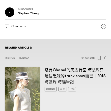
SUBSCRIBER
Stephen Cheng
Comments
RELATED ARTICLES:
FASHION
|
RUNWAY
04 Oct 2017
沒有
的天馬行空
時裝周只
Chanel
是個乏味的
而已〡
trunk show
2018
時裝周
時編筆記
CHANEL
春夏
巴黎