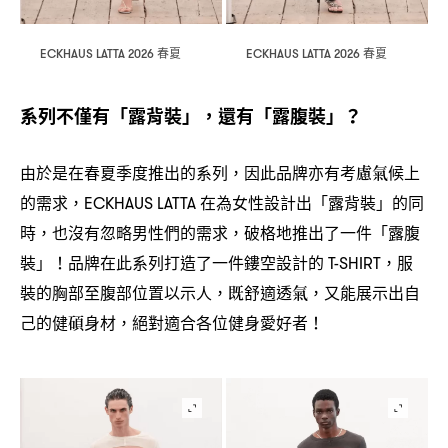
春夏
春夏
ECKHAUS LATTA 2026
ECKHAUS LATTA 2026
系列不僅有「露背裝」
還有「露腹裝」
，
？
由於是在春夏季度推出的系列
因此品牌亦有考慮氣候上
，
的需求
在為女性設計出「露背裝」的同
，ECKHAUS LATTA
時
也沒有忽略男性們的需求
破格地推出了一件「露腹
，
，
裝」
品牌在此系列打造了一件鏤空設計的
服
！
T-SHIRT，
裝的胸部至腹部位置以示人
既舒適透氣
又能展示出自
，
，
己的健碩身材
絕對適合各位健身愛好者
，
！