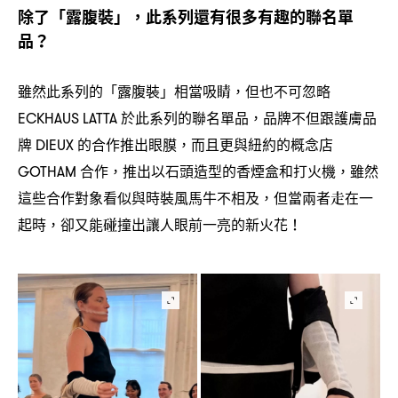
除了「露腹裝」
此系列還有很多有趣的聯名單
，
品
？
雖然此系列的「露腹裝」相當吸睛
但也不可忽略
，
於此系列的聯名單品
品牌不但跟護膚品
ECKHAUS LATTA
，
牌
的合作推出眼膜
而且更與紐約的概念店
DIEUX
，
合作
推出以石頭造型的香煙盒和打火機
雖然
GOTHAM
，
，
這些合作對象看似與時裝風馬牛不相及
但當兩者走在一
，
起時
卻又能碰撞出讓人眼前一亮的新火花
，
！