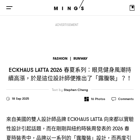
春夏系列
眼見健身風潮持續高漲
於是這位設計師便推
ECKHAUS LATTA 2026
：
，
ADVERTISEMENT
FASHION
|
RUNWAY
春夏系列
眼見健身風潮持
ECKHAUS LATTA 2026
：
續高漲
於是這位設計師便推出了「露腹裝」
，
？！
Text by
Stephen Cheng
18 Sep 2025
16
Photos
Comments
來自美國的雙人設計師品牌
向來都以實驗
ECKHAUS LATTA
性設計引起話題
而在剛剛與紐約時裝周發表的
春
，
2026
夏時裝秀中
品牌以一系列的「露腹裝」設計
而再度引
，
，