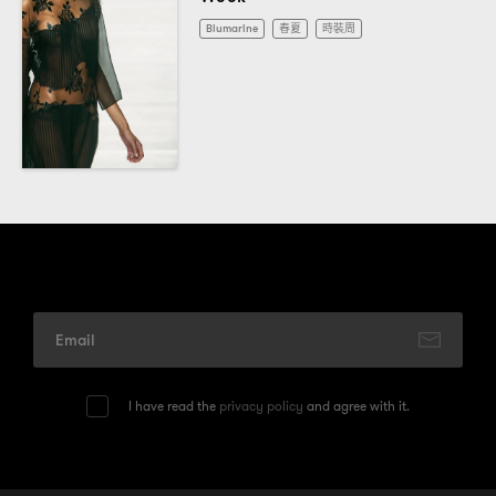
Blumarine
春夏
時裝周
I have read the
privacy policy
and agree with it.