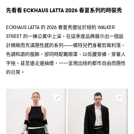
先看看
春夏系列的時裝秀
ECKHAUS LATTA 2026
的
春夏秀選址於紐約
ECKHAUS LATTA
2026
WALKER
的一棟公寓中上演
在這季度品牌展示出一個設
STREET
，
計精緻而充滿隨性感的系列
模特兒們身著剪裁利落、
——
色調和諧的服飾
卻同時配戴眼罩、以低腰穿褲、穿著人
，
字拖
甚至邊走邊抽煙
一一呈現出紐約都市自由而隨性
，
，
的日常。