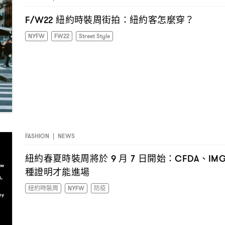
紐約時裝周街拍
紐約客怎麼穿
F/W22
：
？
NYFW
FW22
Street Style
FASHION
|
NEWS
紐約春夏時裝周將於
月
日開始
、
9
7
：CFDA
IM
種證明才能進場
紐約時裝周
NYFW
防疫