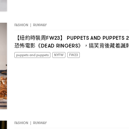
FASHION
|
RUNWAY
【紐約時裝周
】
FW23
PUPPETS AND PUPPETS 
恐怖電影《
》
搞笑背後藏着諷
DEAD RINGERS
，
puppets and puppets
NYFW
FW23
FASHION
|
RUNWAY