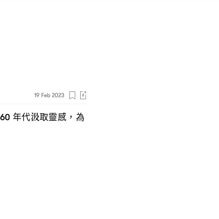
19 Feb 2023
年代汲取靈感
為
60
，