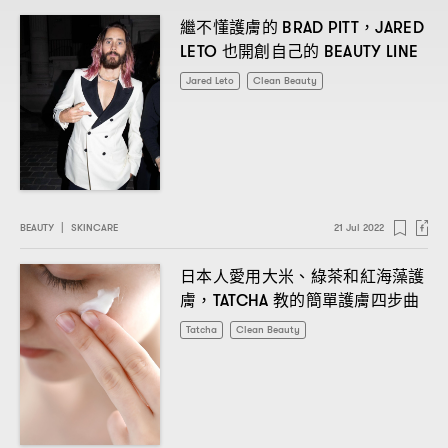
繼不懂護膚的
BRAD PITT，JARED
也開創自己的
LETO
BEAUTY LINE
Jared Leto
Clean Beauty
BEAUTY
|
SKINCARE
21 Jul 2022
日本人愛用大米、綠茶和紅海藻護
膚
教的簡單護膚四步曲
，TATCHA
Tatcha
Clean Beauty