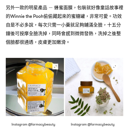
另外一款的明星產品
蜂蜜面膜
包裝就好像童話故事裡
－
，
的
偷偷藏起來的蜜糖罐
非常可愛。功效
Winnie the Pooh
，
自是不必多說
每次只需一小羹就足夠鋪滿全臉
十五分
，
，
鐘後可按摩全臉洗掉
同時會感到微微發熱
洗掉之後整
，
，
個臉都很通透
皮膚更加嫩滑。
，
Instagram @farmacybeauty
Instagram @farmacybeauty