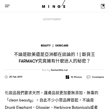
不論是歐美還是亞洲都在談論的
斷貨王
究竟擁有什麼迷人的秘密
！|
Farmacy
？
ADVERTISEMENT
BEAUTY
|
SKINCARE
不論是歐美還是亞洲都在談論的
斷貨王
！|
究竟擁有什麼迷人的秘密
FARMACY
？
Text by
Samantha Lui
25 Feb 2019
10
Photos
Comments
化妝品我們要求天然
護膚品就更加要無添加、無毒的
，
「
」。自此不少小眾品牌冒起
不論是
clean beauty
，
、
、
或者
Drunk Elephant
Glossier
Herbivore Botanicals