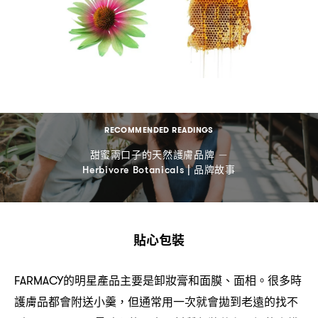
RECOMMENDED READINGS
甜蜜兩口子的天然護膚品牌
－
品牌故事
Herbivore Botanicals |
貼心包裝
的明星產品主要是卸妝膏和面膜、面相。很多時
FARMACY
護膚品都會附送小羹
但通常用一次就會拋到老遠的找不
，