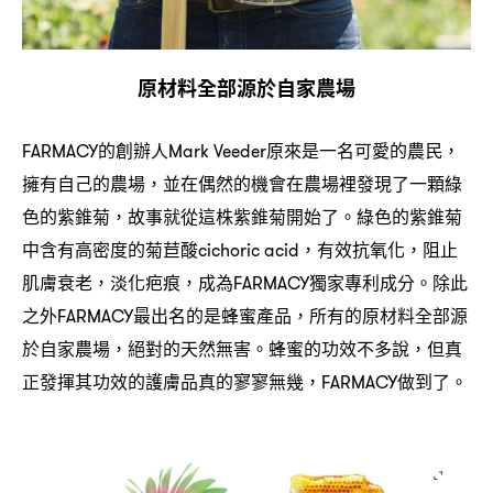
原材料全部源於自家農場
的創辦人
原來是一名可愛的農民
FARMACY
Mark Veeder
，
擁有自己的農場
並在偶然的機會在農場裡發現了一顆綠
，
色的紫錐菊
故事就從這株紫錐菊開始了。
綠色的紫錐菊
，
中含有高密度的菊苣酸
有效抗氧化
阻止
cichoric acid，
，
肌膚衰老
淡化疤痕
成為
獨家專利成分。
除此
，
，
FARMACY
之外
最出名的是蜂蜜產品
所有的原材料全部源
FARMACY
，
於自家農場
絕對的天然無害。蜂蜜的功效不多說
但真
，
，
正發揮其功效的護膚品真的寥寥無幾
做到了。
，FARMACY