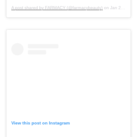
A post shared by FARMACY (@farmacybeauty)
on
Jan 23, 2019 at 1:13pm PST
View this post on Instagram