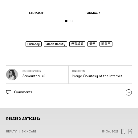
FARMACY
FARMACY
Farmacy
Clean Beauty
無毒護膚
天然
斷貨王
SUBSCRIBER
CREDITS
Samantha Lui
Image Courtesy of the Internet
Comments
RELATED ARTICLES:
BEAUTY
|
SKINCARE
19 Oct 2022