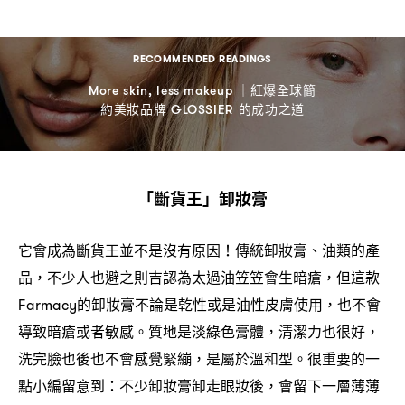
RECOMMENDED READINGS
紅爆全球簡
More skin, less makeup ｜
約美妝品牌
的成功之道
GLOSSIER
「斷貨王」卸妝膏
它會成為斷貨王並不是沒有原因
傳統卸妝膏、油類的產
！
品
不少人也避之則吉認為太過油笠笠會生暗瘡
但這款
，
，
的卸妝膏不論是乾性或是油性皮膚使用
也不會
Farmacy
，
導致暗瘡或者敏感。質地是淡綠色膏體
清潔力也很好
，
，
洗完臉也後也不會感覺緊繃
是屬於溫和型。很重要的一
，
點小編留意到
不少卸妝膏卸走眼妝後
會留下一層薄薄
：
，