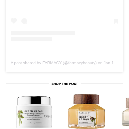
A post shared by FARMACY (@farmacybeauty)
on
Jan 15, 2019 at 12:14pm PST
SHOP THE POST