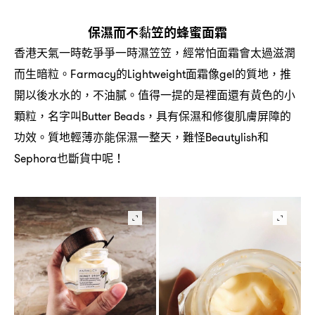
保濕而不黏笠的蜂蜜面霜
香港天氣一時乾爭爭一時濕笠笠
經常怕面霜會太過滋潤
，
而生暗粒。
的
面霜像
的質地
推
Farmacy
Lightweight
gel
，
開以後水水的
不油膩。值得一提的是裡面還有黃色的小
，
顆粒
名字叫
具有保濕和修復肌膚屏障的
，
Butter Beads，
功效。質地輕薄亦能保濕一整天
難怪
和
，
Beautylish
也斷貨中呢
Sephora
！