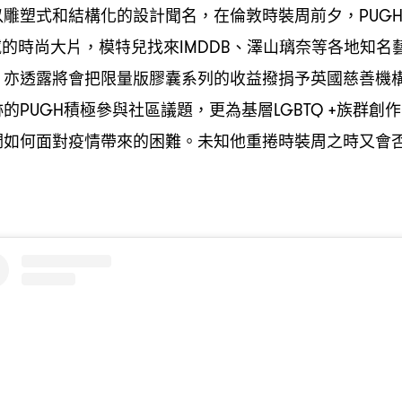
以雕塑式和結構化的設計聞名
在倫敦時裝周前夕
，
，PUG
撼的時尚大片
模特兒找來
、澤山璃奈等各地知名
，
IMDDB
亦透露將會把限量版膠囊系列的收益撥捐予英國慈善機
H
跡的
積極參與社區議題
更為基層
族群創作
PUGH
，
LGBTQ +
們如何面對疫情帶來的困難。未知他重捲時裝周之時又會