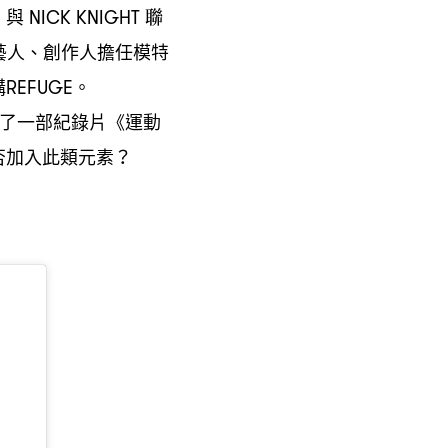
與
聯
H
NICK KNIGHT
藝人、創作人擔任模特
構
。
REFUGE
了一部紀錄片《運動
否加入此類元素
？