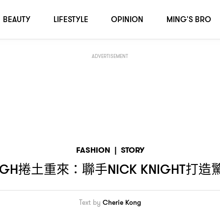
裝大片
BEAUTY
LIFESTYLE
OPINION
MING'S BRO
ADVERTISEMENT
FASHION
|
STORY
捲土重來
聯手
打造
UGH
：
NICK KNIGHT
Text by
Cherie Kong