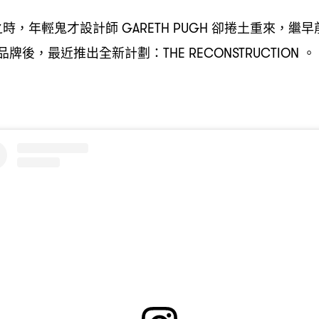
之時
年輕鬼才設計師
卻捲土重來
繼早
，
GARETH PUGH
，
品牌後
最近推出全新計劃
。
，
：THE RECONSTRUCTION