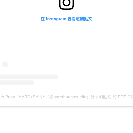
在
查看這則貼文
Instagram
分享的貼文
於
eth Pugh | HARD+SHINY（@garethpughstudio）
PDT 20