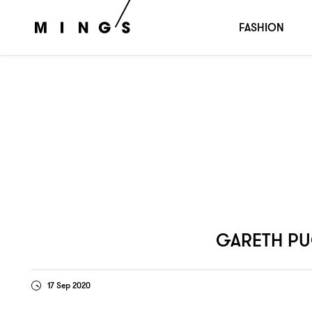
捲土重來
聯手
打造驚人時
GARETH PUGH
：
NICK KNIGHT
FASHION
GARETH P
17 Sep 2020