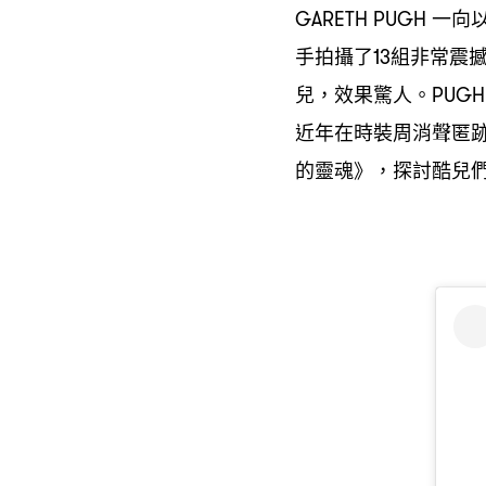
一向
GARETH PUGH
手拍攝了
組非常震
13
兒
效果驚人。
，
PUG
近年在時裝周消聲匿
的靈魂》
探討酷兒
，