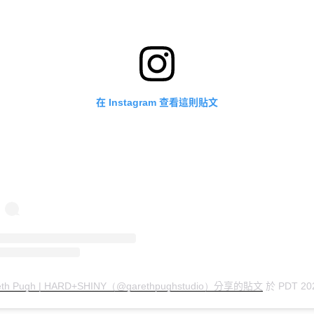
在
查看這則貼文
Instagram
分享的貼文
於
eth Pugh | HARD+SHINY（@garethpughstudio）
PDT 20