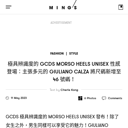
極具辨識度的
性感登場
主張多元的
GCDS MORSO HEELS UNISEX
：
GIULIANO 
ADVERTISEMENT
FASHION
|
STYLE
極具辨識度的
性感
GCDS MORSO HEELS UNISEX
登場
主張多元的
將尺碼新增至
：
GIULIANO CALZA
號碼
46
！
Text by
Cherie Kong
11 May 2023
6
Photos
Comments
極具辨識度的
發布
除了
GCDS
MORSO HEELS UNISEX
！
女生之外
男生同樣可以享受它的魅力
，
！GIULIANO