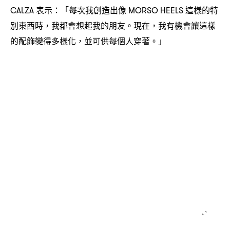
表示
「每次我創造出像
這樣的特
CALZA
：
MORSO HEELS
別東西時
我都會想起我的朋友。現在
我有機會讓這樣
，
，
的配飾變得多樣化
並可供每個人穿著。」
，