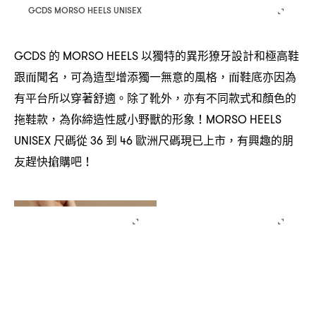
GCDS MORSO HEELS UNISEX
的
以獨特的異形獠牙設計和極高鞋
GCDS
MORSO HEELS
跟而聞名
可為造型增添獨一無意的風格
而鞋底亦因為
，
，
有平台所以穿著舒適。除了靴外
亦有不同款式和顏色的
，
拖鞋款
為你締造性感小野獸的形象
，
！MORSO HEELS
尺碼從
到
歐洲尺碼現已上市
有興趣的朋
UNISEX
36
46
，
友趕快搶購吧
！