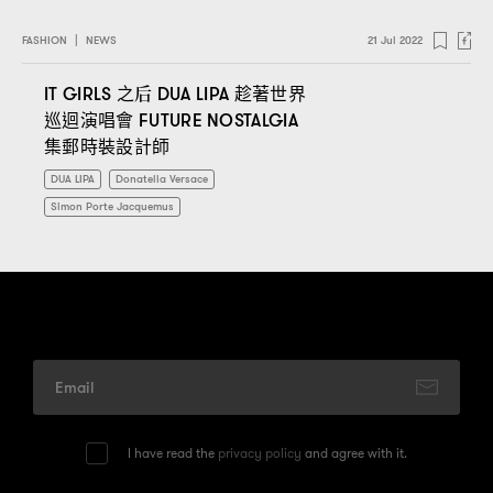
FASHION
|
NEWS
21 Jul 2022
之后
趁著世界
IT GIRLS
DUA LIPA
巡迴演唱會
FUTURE NOSTALGIA
集郵時裝設計師
DUA LIPA
Donatella Versace
Simon Porte Jacquemus
I have read the
privacy policy
and agree with it.