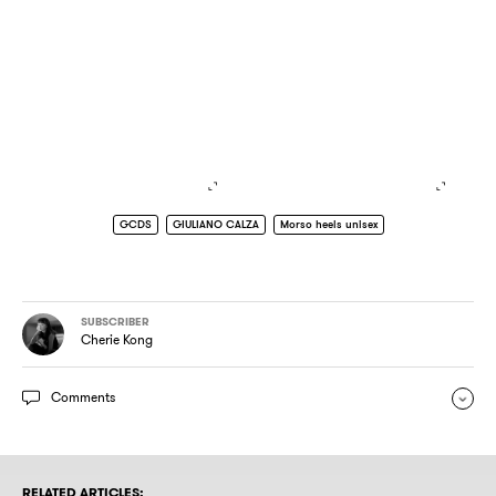
GCDS
GIULIANO CALZA
Morso heels unisex
SUBSCRIBER
Cherie Kong
Comments
RELATED ARTICLES: