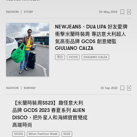
FASHION
|
STORY
04 May 2023
、
好友愛牌
NEWJEANS
DUA LIPA
衝撃米蘭時裝周
專訪意大利超人
氣高街品牌
創意總監
GCDS
GIULIANO CALZA
專訪
GCDS
GIULIANO CALZA
FASHION
|
RUNWAY
23 Sep 2022
【米蘭時裝周
】趣怪意大利
SS23
品牌
春夏系列
GCDS 2023
ALIEN
把外星人和海綿寶寶變成
DISCO，
高端時尚
GCDS
Milan Fashion Week
SS23