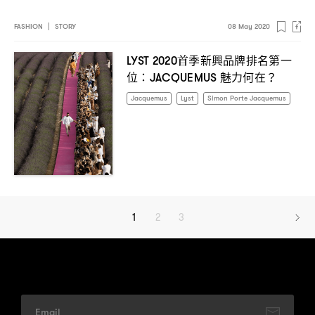
FASHION
|
STORY
08 May 2020
首季新興品牌排名第一
LYST 2020
位
魅力何在
：JACQUEMUS
？
Jacquemus
Lyst
Simon Porte Jacquemus
1
2
3