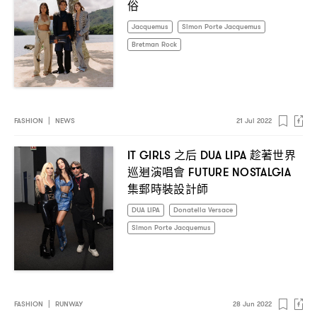
俗
Jacquemus
Simon Porte Jacquemus
Bretman Rock
FASHION
|
NEWS
21 Jul 2022
之后
趁著世界
IT GIRLS
DUA LIPA
巡迴演唱會
FUTURE NOSTALGIA
集郵時裝設計師
DUA LIPA
Donatella Versace
Simon Porte Jacquemus
FASHION
|
RUNWAY
28 Jun 2022