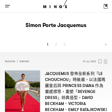
Simon Porte Jacquemus
1
2
3
FASHION
|
RUNWAY
01 Jul 2023
發佈全新系列「
JACQUEMUS
LE
」時裝展
以法國瑪
CHOUCHOU
，
麗皇后與
作為
PRINCESS DIANA
靈感繆思
重塑「
，
REVENGE
」經典造型
DRESS
，DAVID
、
BECKHAM
VICTORIA
、
BECKHAM
EMILY RATAJKOWSKI