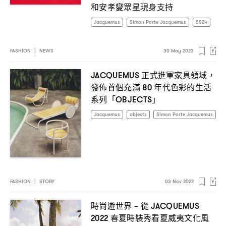
和安孝夑眾星現身支持
Jacquemus
Simon Porte Jacquemus
SS24
FASHION
|
NEWS
30 May 2023
正式進軍家具領域
JACQUEMUS
，
發佈首個充滿
年代色彩的生活
80
系列「
」
OBJECTS
Jacquemus
objects
Simon Porte Jacquemus
FASHION
|
STORY
03 Nov 2022
時尚遊世界
從
–
JACQUEMUS
春夏時裝秀看夏威夷文化風
2022