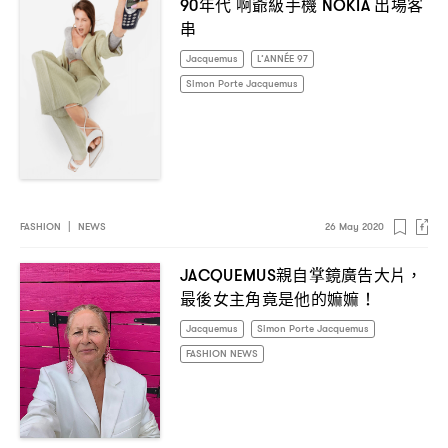
年代
啊爺級手機
出場客
90
NOKIA
串
Jacquemus
L’ANNÉE 97
Simon Porte Jacquemus
FASHION
|
NEWS
26 May 2020
親自掌鏡廣告大片
JACQUEMUS
，
最後女主角竟是他的嫲嫲
！
Jacquemus
Simon Porte Jacquemus
FASHION NEWS