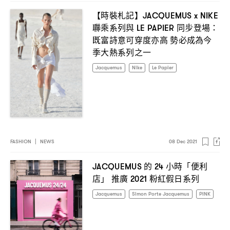
【時裝札記】
JACQUEMUS x NIKE
聯乘系列與
同步登場
LE PAPIER
：
既富詩意可穿度亦高
勢必成為今
季大熱系列之一
Jacquemus
Nike
Le Papier
FASHION
|
NEWS
08 Dec 2021
的
小時「便利
JACQUEMUS
24
店」
推廣
粉紅假日系列
2021
Jacquemus
Simon Porte Jacquemus
PINK