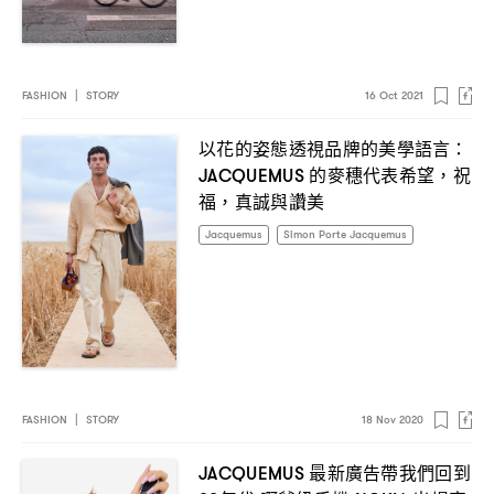
FASHION
|
STORY
16 Oct 2021
以花的姿態透視品牌的美學語言
：
的麥穗代表希望
祝
JACQUEMUS
，
福
真誠與讚美
，
Jacquemus
Simon Porte Jacquemus
FASHION
|
STORY
18 Nov 2020
最新廣告帶我們回到
JACQUEMUS