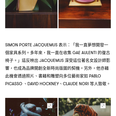
表示
「我一直夢想開發一
SIMON PORTE JACQUEMUS
：
個家具系列。多年來
我一直在收集
的復古
，
GAE AULENTI
椅子。」這反映出
深受這位著名女設計師影
JACQUEMUS
響
也成為品牌開創全新時尚版圖的契機。另外
他亦藉
，
，
此機會透過照片、書藉和雕塑向多位藝術家如
PABLO
、
、
等人致敬。
PICASSO
DAVID HOCKNEY
CLAUDE NORI