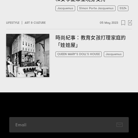
Jacquemus
Simon Porte Jacquemus
SS24
LIFESTYLE
|
ART & CULTURE
05 May 2023
時尚紀事
教育女孩打理家庭的
：
「娃娃屋」
QUEEN MARY’S DOLL’S HOUSE
Jacquemus