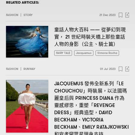
RELATED ARTICLES:
FASHION
|
STORY
21 Dec 2023
童話人物大百科
從夢幻到現
——
實
世紀時裝天橋上那些童話
， 21
人物的身影
公主、騎士篇
（
）
FAIRY TALE
Jacquemus
Simone Rocha
FASHION
|
RUNWAY
01 Jul 2023
發佈全新系列「
JACQUEMUS
LE
」時裝展
以法國瑪
CHOUCHOU
，
麗皇后與
作為
PRINCESS DIANA
靈感繆思
重塑「
，
REVENGE
」經典造型
DRESS
，DAVID
、
BECKHAM
VICTORIA
、
BECKHAM
EMILY RATAJKOWSKI
和安孝夑眾星現身支持