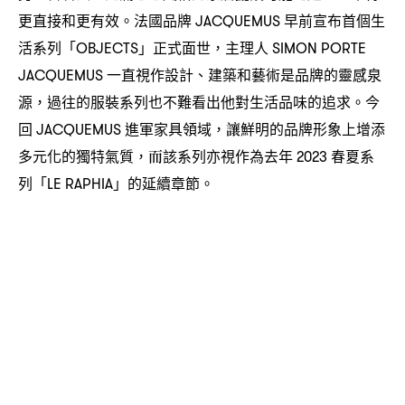
更直接和更有效。法國品牌
早前宣布首個生
JACQUEMUS
活系列「
」正式面世
主理人
OBJECTS
，
SIMON PORTE
一直視作設計、建築和藝術是品牌的靈感泉
JACQUEMUS
源
過往的服裝系列也不難看出他對生活品味的追求。今
，
回
進軍家具領域
讓鮮明的品牌形象上增添
JACQUEMUS
，
多元化的獨特氣質
而該系列亦視作為去年
春夏系
，
2023
列「
」的延續章節。
LE RAPHIA