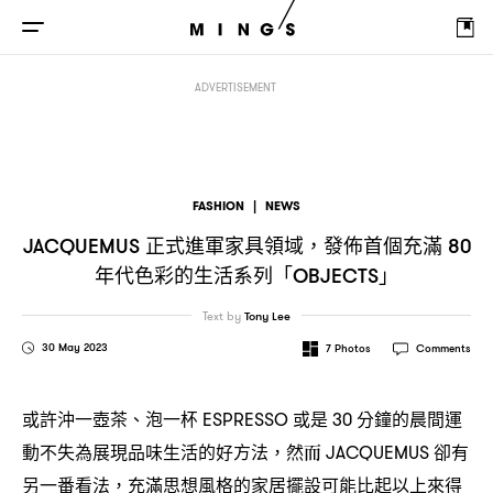
正式進軍家具領域
發佈首個充滿
年代色彩的生活系列「
JACQUEMUS
，
80
OBJE
ADVERTISEMENT
FASHION
|
NEWS
正式進軍家具領域
發佈首個充滿
JACQUEMUS
，
80
年代色彩的生活系列「
」
OBJECTS
Text by
Tony Lee
30 May 2023
7
Photos
Comments
或許沖一壺茶、泡一杯
或是
分鐘的晨間運
ESPRESSO
30
動不失為展現品味生活的好方法
然而
卻有
，
JACQUEMUS
另一番看法
充滿思想風格的家居擺設可能比起以上來得
，