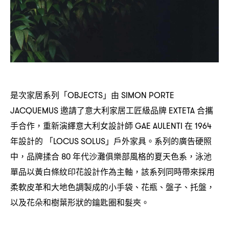
是次家居系列「
」由
OBJECTS
SIMON PORTE
邀請了意大利家居工匠級品牌
合攜
JACQUEMUS
EXTETA
手合作
重新演繹意大利女設計師
在
，
GAE AULENTI
1964
年設計的
「
」戶外家具。系列的廣告硬照
LOCUS SOLUS
中
品牌揉合
年代沙灘俱樂部風格的夏天色系
泳池
，
80
，
單品以黃白條紋印花設計作為主軸
該系列同時帶來採用
，
柔軟皮革和大地色調製成的小手袋、花瓶、盤子、托盤
，
以及花朵和樹葉形狀的鑰匙圈和髮夾。