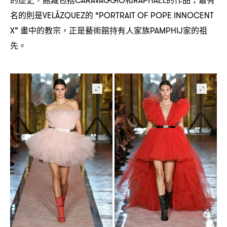
，
CARAVAGGIO
RAPHAEL
；
名的則是
的
VELÁZQUEZ
“PORTRAIT OF POPE INNOCENT
畫中的教宗
正是藝術館持有人家族
家的祖
X”
，
PAMPHIJ
先。