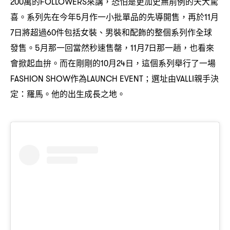
萬的
來講
恐怕是更加史無前例的天大驚
200
FOLLOWERS
，
喜。系列先在今年
月作一小批單品的先導開售
再於
月
5
，
11
日將超過
件包括女裝、男裝和配飾的整個系列作全球
7
60
發售。
月那一回當然秒速售罄
月
日那一趟
也看來
5
，11
7
，
會掀起血拚。而在剛剛的
月
日
這個系列舉行了一場
10
24
，
作為
選址由
親手決
FASHION SHOW
LAUNCH EVENT；
VALLI
定
羅馬。他的出生成長之地。
：