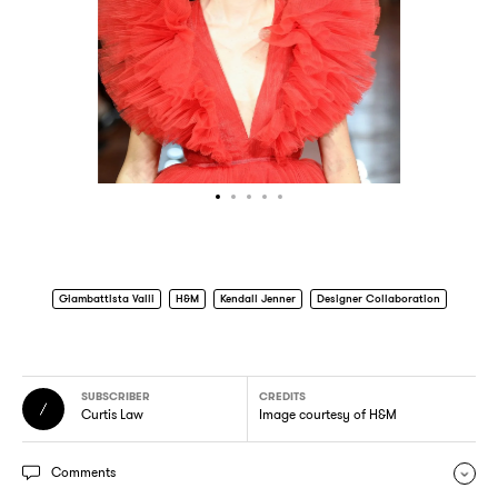
Giambattista Valli
H&M
Kendall Jenner
Designer Collaboration
SUBSCRIBER
CREDITS
Curtis Law
Image courtesy of H&M
Comments