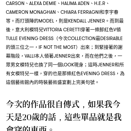
、
、
、
、
CARSON
ALEXA DEMIE
HALIMA ADEN
H.E.R
、
和李宇春
CAMERON MONAGHAN
CHIARA FERRAGNI
等。而打頭陣的
則是
。而到最
MODEL，
KENDALL JENNER
後
意大利模特兒
穿著一條鮮紅色
領
，
VITTORIA CERETTI
V
今次
最
TULLE EVENING DRESS（
COLLECTION
DESIRABLE
的頭三位之一
出來
到緊接著的謝
，IF NOT THE MOST）
；
幕階段
本人領著
出來
而在他們之後
一
，VALLI
JENNER
，
，
眾男女模特兒也換了同一個
現身
這時
和所
LOOK
；
JENNER
有女模特兒一樣
穿的也是那條紅色
為
，
EVENING DRESS，
這個藝術館內的時裝藝術盛宴劃上完美句號。
今次的作品很自傳式
如果我今
，
天是
歲的話
這些單品就是我
20
，
會穿的東西。