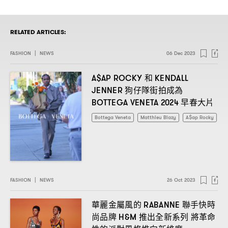
RELATED ARTICLES:
FASHION
|
NEWS
06 Dec 2023
和
A$AP ROCKY
KENDALL
狗仔隊街拍成為
JENNER
早春大片
BOTTEGA VENETA 2024
Bottega Veneta
Matthieu Blazy
A$ap Rocky
FASHION
|
NEWS
26 Oct 2023
華麗金屬風的
聯手快時
RABANNE
尚品牌
推出全新系列
將革命
H&M