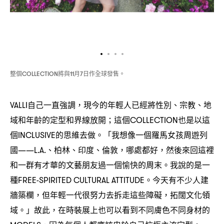
整個
將與
月
日作全球發售。
COLLECTION
11
7
自己一直強調
現今的年輕人已經將性別、宗教、地
VALLI
，
域和年齡的定型和界線放開
這個
也是以這
；
COLLECTION
個
的思維去做。「我想像一個羅馬女孩周遊列
INCLUSIVE
國
、柏林、印度、倫敦
哪處都好
然後來回這裡
——L.A.
，
，
和一群有才華的文藝朋友過一個愉快的周末。我說的是一
種
。今天有不少人建
FREE-SPIRITED CULTURAL ATTITUDE
牆築欄
但年輕一代很努力去拆走這些障礙
拓闊文化領
，
，
域。」故此
在時裝展上也可以看到不同膚色不同身材的
，