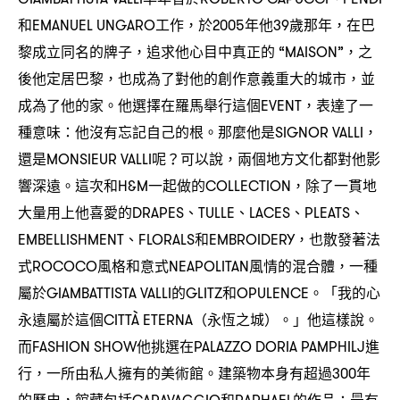
和
工作
於
年他
歲那年
在巴
EMANUEL UNGARO
，
2005
39
，
黎成立同名的牌子
追求他心目中真正的
之
，
“MAISON”，
後他定居巴黎
也成為了對他的創作意義重大的城市
並
，
，
成為了他的家。他選擇在羅馬舉行這個
表達了一
EVENT，
種意味
他沒有忘記自己的根。那麼他是
：
SIGNOR VALLI，
還是
呢
可以說
兩個地方文化都對他影
MONSIEUR VALLI
？
，
響深遠。這次和
一起做的
除了一貫地
H&M
COLLECTION，
大量用上他喜愛的
、
、
、
、
DRAPES
TULLE
LACES
PLEATS
、
和
也散發著法
EMBELLISHMENT
FLORALS
EMBROIDERY，
式
風格和意式
風情的混合體
一種
ROCOCO
NEAPOLITAN
，
屬於
的
和
。「我的心
GIAMBATTISTA VALLI
GLITZ
OPULENCE
永遠屬於這個
永恆之城
。」他這樣說。
CITTÀ ETERNA（
）
而
他挑選在
進
FASHION SHOW
PALAZZO DORIA PAMPHILJ
行
一所由私人擁有的美術館。建築物本身有超過
年
，
300
的歷史
館藏包括
和
的作品
最有