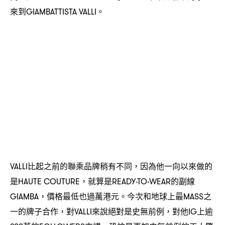
來到
。
GIAMBATTISTA VALLI
比起之前的聯乘品牌稍有不同
因為他一向以來做的
VALLI
，
是
就算是
的副線
HAUTE COUTURE，
READY-TO-WEAR
價格最低也過萬港元。今次和地球上最
之
GIAMBA，
MASS
一的牌子合作
對
來說絕對是史無前例
對他
上逾
，
VALLI
，
IG