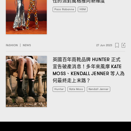
性的派對風格推向新維度
Paco Rabanne
H&M
FASHION
|
NEWS
27 Jun 2023
英國百年雨靴品牌
正式
HUNTER
宣告破產消息
多年來風摩
！
KATE
、
等人為
MOSS
KENDALL JENNER
何最終走上末路
？
Hunter
Kate Moss
Kendall Jenner