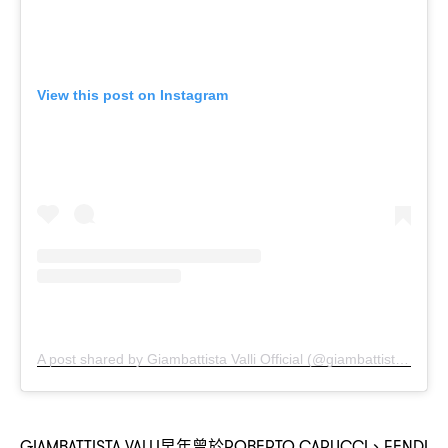
View this post on Instagram
A post shared by Giambattista Valli Official (@giambattistavalliparis)
早年曾於
、
GIAMBATTISTA VALLI
ROBERTO CAPUCCI
FENDI