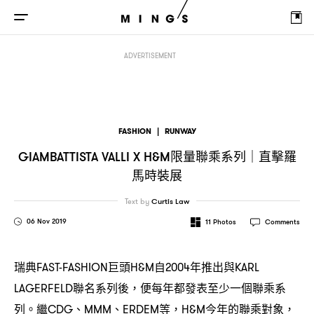
限量聯乘系列
直擊羅馬時裝展
GIAMBATTISTA VALLI X H&M
｜
ADVERTISEMENT
FASHION
|
RUNWAY
限量聯乘系列
直擊羅
GIAMBATTISTA VALLI X H&M
｜
馬時裝展
Text by
Curtis Law
06 Nov 2019
11
Photos
Comments
瑞典
巨頭
自
年推出與
FAST-FASHION
H&M
2004
KARL
聯名系列後
便每年都發表至少一個聯乘系
LAGERFELD
，
列。繼
、
、
等
今年的聯乘對象
CDG
MMM
ERDEM
，H&M
，