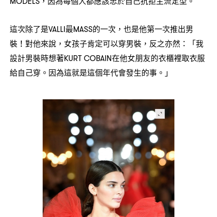
因為每個人都應該忠於自己抗拒主流定型。
MODELS，
這次除了是
最
的一次
也是他第一次推出男
VALLI
MASS
，
裝
對他來說
女孩子肯定可以穿男裝
反之亦然
「我
！
，
，
：
設計男裝時想著
在他女朋友的衣櫃裡取衣服
KURT COBAIN
給自己穿。因為這就是這個年代會發生的事。」