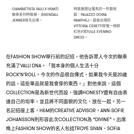
的
時裝展選址羅馬的一所藝術
GIAMBATTISTA VALLI X H&M
聯乘系列時裝展
由
館
，
KENDALL
：PALAZZO DORIA
首先出場。
。最後出場的
JENNER
PAMPHILJ
穿著一條鮮
VITTORIA CERETTI
紅色
領
V
TULLE EVENING
。
DRESS
在
舉行前的記招
他告訴眾人今次的聯乘
FASHION SHOW
，
充滿了
。「我本身的個人生活十分
VALLI DNA
。今次的作品很自傳式
如果我今天是
歲
ROCK’N’ROLL
，
20
的話
這些單品就是我會穿的東西。」對他來說
這個
，
，
是為新世代而設
強調
還有自由表
COLLECTION
，
HONESTY
達自己的坦率
並且將不同面貌的文化
放在一起。另一
，
，
名記招座上客
的
，H&M
CREATIVE ADVISOR，ANN-SOFIE
則形容此次
為
。出席
JOHANSSON
COLLECTION
“DIVINE”
晚上
的名人包括
、
FASHION SHOW
TROYE SIVAN
SOFIA